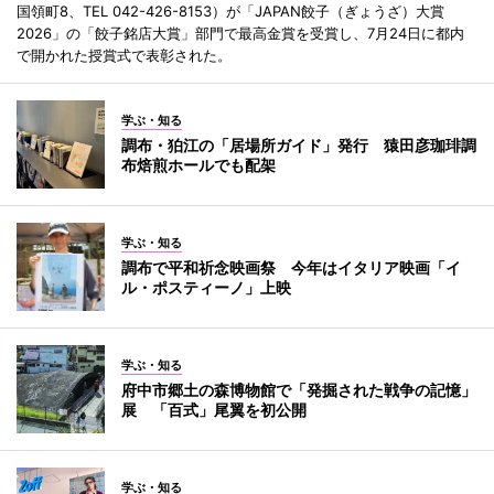
国領町8、TEL 042-426-8153）が「JAPAN餃子（ぎょうざ）大賞
2026」の「餃子銘店大賞」部門で最高金賞を受賞し、7月24日に都内
で開かれた授賞式で表彰された。
学ぶ・知る
調布・狛江の「居場所ガイド」発行 猿田彦珈琲調
布焙煎ホールでも配架
学ぶ・知る
調布で平和祈念映画祭 今年はイタリア映画「イ
ル・ポスティーノ」上映
学ぶ・知る
府中市郷土の森博物館で「発掘された戦争の記憶」
展 「百式」尾翼を初公開
学ぶ・知る