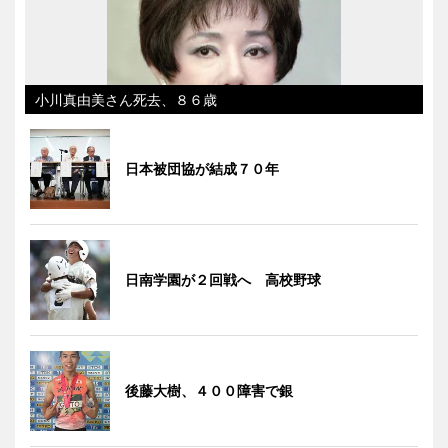
小川真由美さん死去、８６歳
日本被団協が結成７０年
日南学園が２回戦へ 高校野球
後藤大樹、４００障害で銀