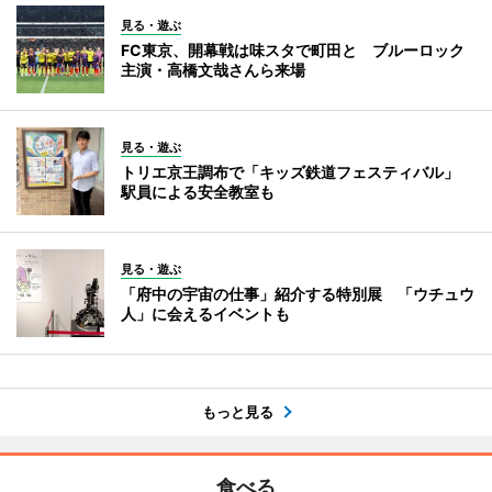
見る・遊ぶ
FC東京、開幕戦は味スタで町田と ブルーロック
主演・高橋文哉さんら来場
見る・遊ぶ
トリエ京王調布で「キッズ鉄道フェスティバル」
駅員による安全教室も
見る・遊ぶ
「府中の宇宙の仕事」紹介する特別展 「ウチュウ
人」に会えるイベントも
もっと見る
食べる