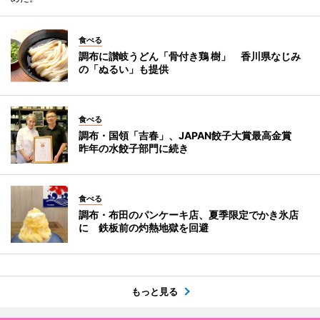
食べる
調布に讃岐うどん「骨付き鶏 樹」 香川県なじみ
の「ぬるい」も提供
食べる
調布・国領「吉春」、JAPAN餃子大賞最高金賞
昨年の水餃子部門に続き
食べる
調布・布田のパンケーキ店、夏季限定でかき氷店
に 鉄板前の灼熱地獄を回避
もっと見る