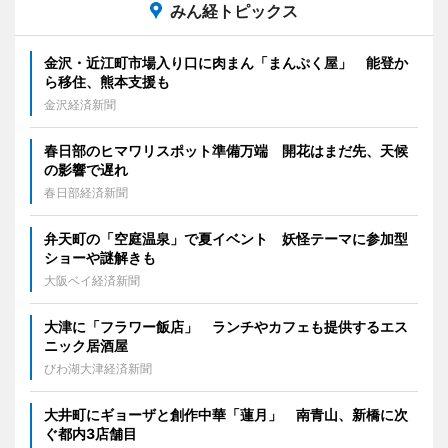
みん経トピックス
金沢・近江町市場入り口に肉まん「まんぷく屋」 能登か
ら移住、熊本支援も
金沢経済新聞
春日部のヒマワリスポット準備万端 開花はまだ先、天候
の影響で遅れ
春日部経済新聞
弁天町の「空庭温泉」で夏イベント 妖怪テーマに参加型
ショーや謎解きも
大阪ベイ経済新聞
大津に「フラワー飯店」 ランチやカフェも提供するエス
ニック居酒屋
びわ湖大津経済新聞
大井町にギョーザと創作中華「蓮月」 南青山、新橋に次
ぐ都内3店舗目