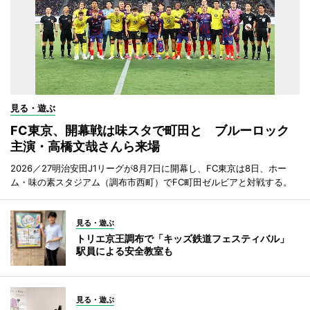
見る・遊ぶ
FC東京、開幕戦は味スタで町田と ブルーロック
主演・高橋文哉さんら来場
2026／27明治安田J1リーグが8月7日に開幕し、FC東京は8日、ホー
ム・味の素スタジアム（調布市西町）でFC町田ゼルビアと対戦する。
見る・遊ぶ
トリエ京王調布で「キッズ鉄道フェスティバル」
駅員による安全教室も
見る・遊ぶ