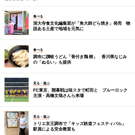
食べる
深大寺食文化編集室が「角大師どら焼き」発売 物
語ある土産で地域を元気に
食べる
調布に讃岐うどん「骨付き鶏 樹」 香川県なじみ
の「ぬるい」も提供
見る・遊ぶ
FC東京、開幕戦は味スタで町田と ブルーロック
主演・高橋文哉さんら来場
見る・遊ぶ
トリエ京王調布で「キッズ鉄道フェスティバル」
駅員による安全教室も