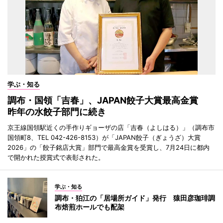
学ぶ・知る
調布・国領「吉春」、JAPAN餃子大賞最高金賞
昨年の水餃子部門に続き
京王線国領駅近くの手作りギョーザの店「吉春（よしはる）」（調布市
国領町8、TEL 042-426-8153）が「JAPAN餃子（ぎょうざ）大賞
2026」の「餃子銘店大賞」部門で最高金賞を受賞し、7月24日に都内
で開かれた授賞式で表彰された。
学ぶ・知る
調布・狛江の「居場所ガイド」発行 猿田彦珈琲調
布焙煎ホールでも配架