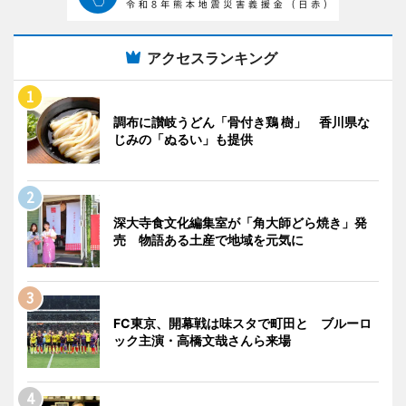
アクセスランキング
調布に讃岐うどん「骨付き鶏 樹」 香川県な
じみの「ぬるい」も提供
深大寺食文化編集室が「角大師どら焼き」発
売 物語ある土産で地域を元気に
FC東京、開幕戦は味スタで町田と ブルーロ
ック主演・高橋文哉さんら来場