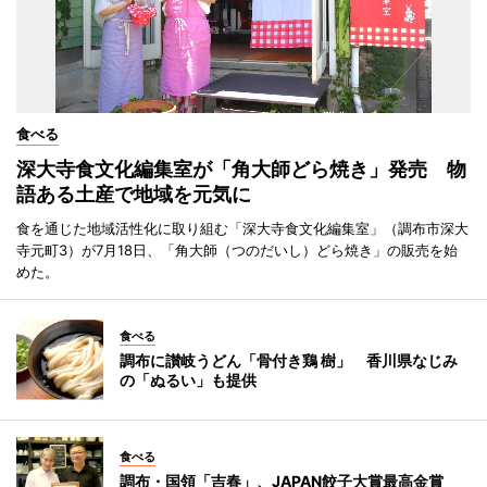
食べる
深大寺食文化編集室が「角大師どら焼き」発売 物
語ある土産で地域を元気に
食を通じた地域活性化に取り組む「深大寺食文化編集室」（調布市深大
寺元町3）が7月18日、「角大師（つのだいし）どら焼き」の販売を始
めた。
食べる
調布に讃岐うどん「骨付き鶏 樹」 香川県なじみ
の「ぬるい」も提供
食べる
調布・国領「吉春」、JAPAN餃子大賞最高金賞