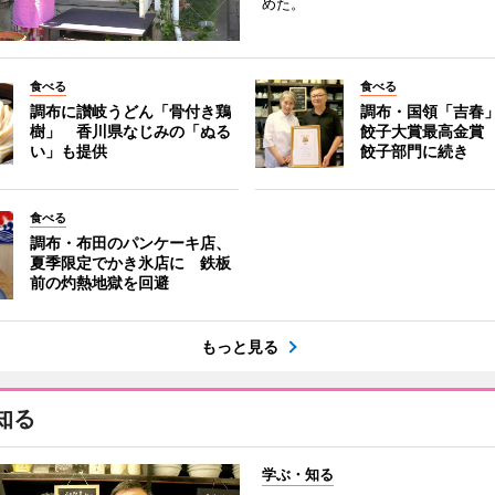
めた。
食べる
食べる
調布に讃岐うどん「骨付き鶏
調布・国領「吉春」
樹」 香川県なじみの「ぬる
餃子大賞最高金賞
い」も提供
餃子部門に続き
食べる
調布・布田のパンケーキ店、
夏季限定でかき氷店に 鉄板
前の灼熱地獄を回避
もっと見る
知る
学ぶ・知る