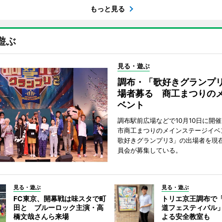
もっと見る
遊ぶ
見る・遊ぶ
調布・「歌好きグランプリ
場者募る 商工まつりの
ベント
調布駅前広場などで10月10日に開
市商工まつりのメインステージイベ
歌好きグランプリ3」の出場者を現
員会が募集している。
見る・遊ぶ
見る・遊ぶ
FC東京、開幕戦は味スタで町
トリエ京王調布で
田と ブルーロック主演・高
道フェスティバル
橋文哉さんら来場
よる安全教室も