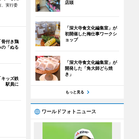
店頭
在、実行委
「深大寺食文化編集室」が
初開催した梅仕事ワークシ
ョップ
「骨付き鶏
みの「ぬる
「深大寺食文化編集室」が
開発した「角大師どら焼
き」
「キッズ鉄
」 駅員に
もっと見る
ワールドフォトニュース