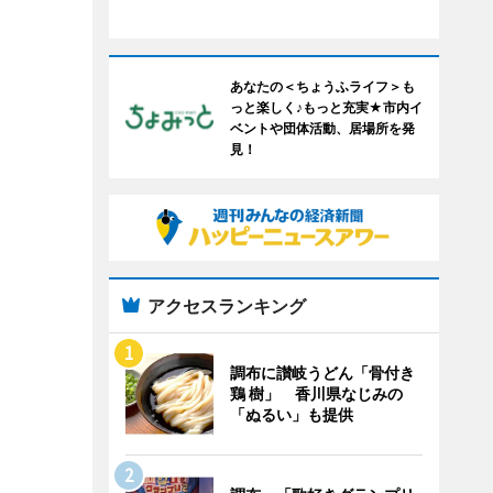
あなたの＜ちょうふライフ＞も
っと楽しく♪もっと充実★市内イ
ベントや団体活動、居場所を発
見！
アクセスランキング
調布に讃岐うどん「骨付き
鶏 樹」 香川県なじみの
「ぬるい」も提供