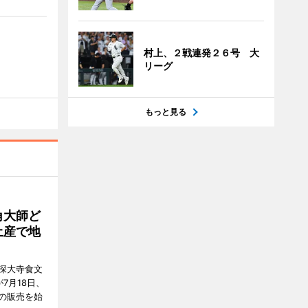
村上、２戦連発２６号 大
リーグ
もっと見る
角大師ど
土産で地
深大寺食文
7月18日、
の販売を始