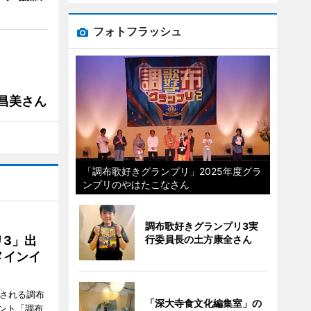
フォトフラッシュ
槻昌美さん
「調布歌好きグランプリ」2025年度グラ
ンプリのやはたこなさん
調布歌好きグランプリ3実
3」出
行委員長の土方康全さん
メインイ
催される調布
「深大寺食文化編集室」の
ント「調布