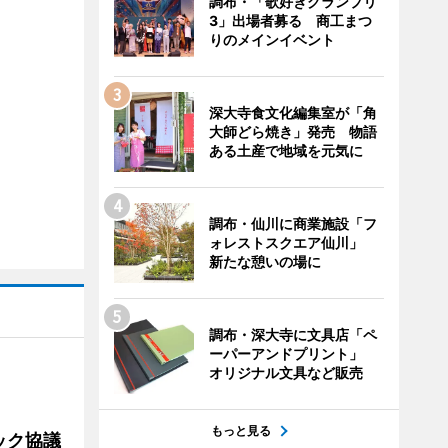
調布・「歌好きグランプリ
3」出場者募る 商工まつ
りのメインイベント
深大寺食文化編集室が「角
大師どら焼き」発売 物語
ある土産で地域を元気に
調布・仙川に商業施設「フ
ォレストスクエア仙川」
新たな憩いの場に
調布・深大寺に文具店「ペ
ーパーアンドプリント」
オリジナル文具など販売
もっと見る
ック協議