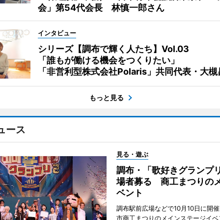
会」第54代会長 林慎一郎さん
インタビュー
シリーズ【調布で輝く人たち】Vol.03
「誰もが働ける機会をつくりたい」
「非営利型株式会社Polaris」共同代表・大
もっと見る
ュース
見る・遊ぶ
調布・「歌好きグランプリ
場者募る 商工まつりの
ベント
調布駅前広場などで10月10日に開
市商工まつりのメインステージイベ