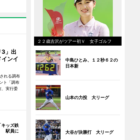
２２歳吉沢がツアー初Ｖ 女子ゴルフ
3」出
メインイ
中島ひとみ、１２秒６２の
日本新
催される調布
ント「調布
在、実行委
山本の力投 大リーグ
「キッズ鉄
」 駅員に
大谷が決勝打 大リーグ