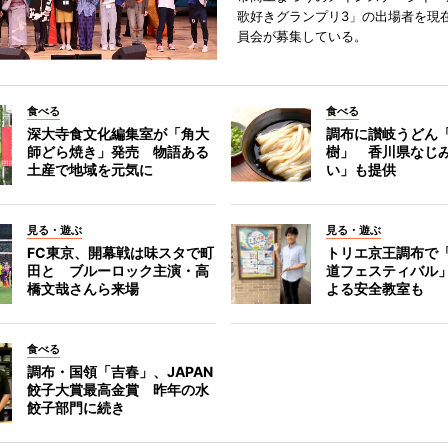
歌好きグランプリ3」の出場者を現
員会が募集している。
食べる
食べる
深大寺食文化編集室が「角大
調布に讃岐うどん
師どら焼き」発売 物語ある
樹」 香川県なじ
土産で地域を元気に
い」も提供
見る・遊ぶ
見る・遊ぶ
FC東京、開幕戦は味スタで町
トリエ京王調布で
田と ブルーロック主演・高
道フェスティバル
橋文哉さんら来場
よる安全教室も
食べる
調布・国領「吉春」、JAPAN
餃子大賞最高金賞 昨年の水
餃子部門に続き