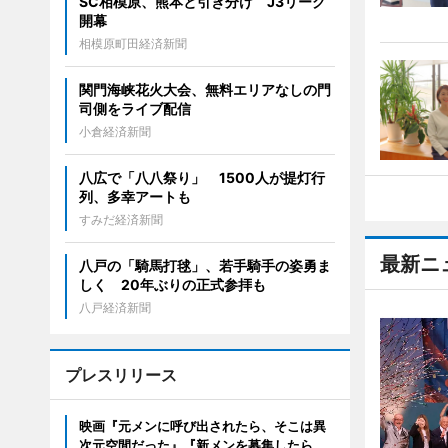
SC相模原、熊本と引き分け J3リーグ
開幕
相模原町田経済新聞
関門海峡花火大会、無料エリアなしの門
司側をライブ配信
小倉経済新聞
八広で「八八祭り」 1500人が提灯行
列、多幸アートも
すみだ経済新聞
最新ニ
八戸の「騎馬打毬」、若手騎手の姿勇ま
しく 20年ぶりの正式参拝も
八戸経済新聞
プレスリリース
映画『元メンに呼び出されたら、そこは異
次元空間だった』『新メンを募集したら、