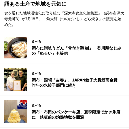
語ある土産で地域を元気に
食を通じた地域活性化に取り組む「深大寺食文化編集室」（調布市深大
寺元町3）が7月18日、「角大師（つのだいし）どら焼き」の販売を始
めた。
食べる
調布に讃岐うどん「骨付き鶏 樹」 香川県なじみ
の「ぬるい」も提供
食べる
調布・国領「吉春」、JAPAN餃子大賞最高金賞
昨年の水餃子部門に続き
食べる
調布・布田のパンケーキ店、夏季限定でかき氷店
に 鉄板前の灼熱地獄を回避