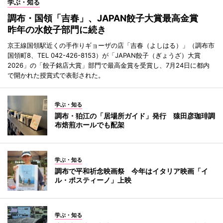
学ぶ・知る
調布・国領「吉春」、JAPAN餃子大賞最高金賞
昨年の水餃子部門に続き
京王線国領駅近くの手作りギョーザの店「吉春（よしはる）」（調布市
国領町8、TEL 042-426-8153）が「JAPAN餃子（ぎょうざ）大賞
2026」の「餃子銘店大賞」部門で最高金賞を受賞し、7月24日に都内
で開かれた授賞式で表彰された。
学ぶ・知る
調布・狛江の「居場所ガイド」発行 猿田彦珈琲調
布焙煎ホールでも配架
学ぶ・知る
調布で平和祈念映画祭 今年はイタリア映画「イ
ル・ポスティーノ」上映
学ぶ・知る