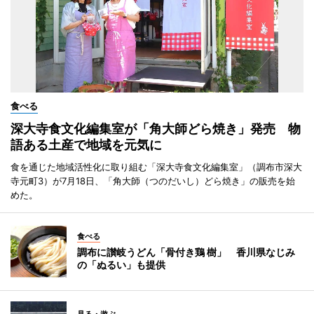
食べる
深大寺食文化編集室が「角大師どら焼き」発売 物
語ある土産で地域を元気に
食を通じた地域活性化に取り組む「深大寺食文化編集室」（調布市深大
寺元町3）が7月18日、「角大師（つのだいし）どら焼き」の販売を始
めた。
食べる
調布に讃岐うどん「骨付き鶏 樹」 香川県なじみ
の「ぬるい」も提供