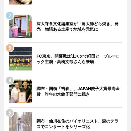
深大寺食文化編集室が「角大師どら焼き」発
売 物語ある土産で地域を元気に
FC東京、開幕戦は味スタで町田と ブルーロ
ック主演・高橋文哉さんら来場
調布・国領「吉春」、JAPAN餃子大賞最高金
賞 昨年の水餃子部門に続き
調布・仙川在住のバイオリニスト、森のテラ
スでコンサートをシリーズ化