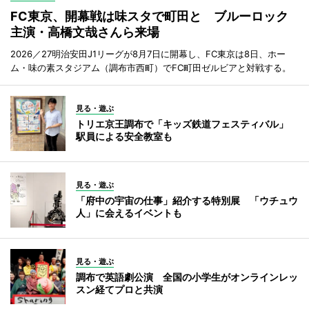
FC東京、開幕戦は味スタで町田と ブルーロック
主演・高橋文哉さんら来場
2026／27明治安田J1リーグが8月7日に開幕し、FC東京は8日、ホー
ム・味の素スタジアム（調布市西町）でFC町田ゼルビアと対戦する。
見る・遊ぶ
トリエ京王調布で「キッズ鉄道フェスティバル」
駅員による安全教室も
見る・遊ぶ
「府中の宇宙の仕事」紹介する特別展 「ウチュウ
人」に会えるイベントも
見る・遊ぶ
調布で英語劇公演 全国の小学生がオンラインレッ
スン経てプロと共演