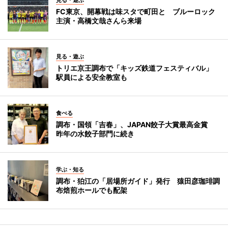
見る・遊ぶ
FC東京、開幕戦は味スタで町田と ブルーロック
主演・高橋文哉さんら来場
見る・遊ぶ
トリエ京王調布で「キッズ鉄道フェスティバル」
駅員による安全教室も
食べる
調布・国領「吉春」、JAPAN餃子大賞最高金賞
昨年の水餃子部門に続き
学ぶ・知る
調布・狛江の「居場所ガイド」発行 猿田彦珈琲調
布焙煎ホールでも配架