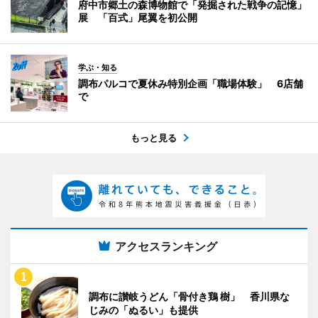
府中市郷土の森博物館で「発掘された戦争の記憶」
展 「百式」尾翼を初公開
学ぶ・知る
調布パルコで夏休み特別企画「職場体験」 6店舗
で
もっと見る
アクセスランキング
調布に讃岐うどん「骨付き鶏 樹」 香川県な
じみの「ぬるい」も提供