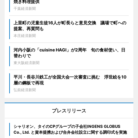
焼き料理提供
千葉経済新聞
上里町の児童生徒16人が町長らと意見交換 議場で町への
提案、再質問も
本庄経済新聞
河内小阪の「cuisine HAGI」が2周年 旬の食材使い、日
替わりで
東大阪経済新聞
平川・長谷川鉄工が全国大会一次審査に挑む 浮世絵を10
層の鋼板で再現
弘前経済新聞
プレスリリース
シャリオン、タイのCPグループの子会社INGENS GLOBUS
Co., Ltd. と資本提携および合弁会社設立に関する調印式を実施