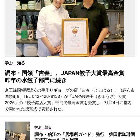
学ぶ・知る
調布・国領「吉春」、JAPAN餃子大賞最高金賞
昨年の水餃子部門に続き
京王線国領駅近くの手作りギョーザの店「吉春（よしはる）」（調布市
国領町8、TEL 042-426-8153）が「JAPAN餃子（ぎょうざ）大賞
2026」の「餃子銘店大賞」部門で最高金賞を受賞し、7月24日に都内
で開かれた授賞式で表彰された。
学ぶ・知る
調布・狛江の「居場所ガイド」発行 猿田彦珈琲調
布焙煎ホールでも配架