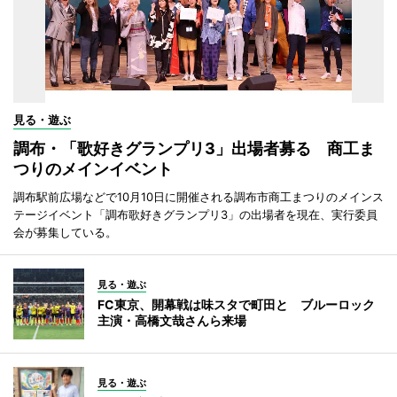
見る・遊ぶ
調布・「歌好きグランプリ3」出場者募る 商工ま
つりのメインイベント
調布駅前広場などで10月10日に開催される調布市商工まつりのメインス
テージイベント「調布歌好きグランプリ3」の出場者を現在、実行委員
会が募集している。
見る・遊ぶ
FC東京、開幕戦は味スタで町田と ブルーロック
主演・高橋文哉さんら来場
見る・遊ぶ