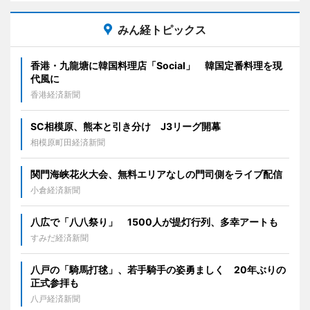
みん経トピックス
香港・九龍塘に韓国料理店「Social」 韓国定番料理を現
代風に
香港経済新聞
SC相模原、熊本と引き分け J3リーグ開幕
相模原町田経済新聞
関門海峡花火大会、無料エリアなしの門司側をライブ配信
小倉経済新聞
八広で「八八祭り」 1500人が提灯行列、多幸アートも
すみだ経済新聞
八戸の「騎馬打毬」、若手騎手の姿勇ましく 20年ぶりの
正式参拝も
八戸経済新聞