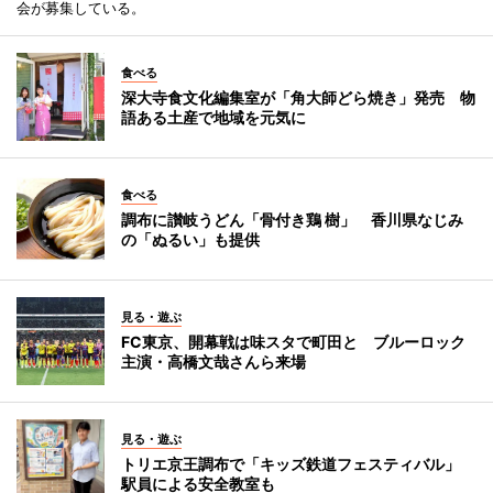
会が募集している。
食べる
深大寺食文化編集室が「角大師どら焼き」発売 物
語ある土産で地域を元気に
食べる
調布に讃岐うどん「骨付き鶏 樹」 香川県なじみ
の「ぬるい」も提供
見る・遊ぶ
FC東京、開幕戦は味スタで町田と ブルーロック
主演・高橋文哉さんら来場
見る・遊ぶ
トリエ京王調布で「キッズ鉄道フェスティバル」
駅員による安全教室も