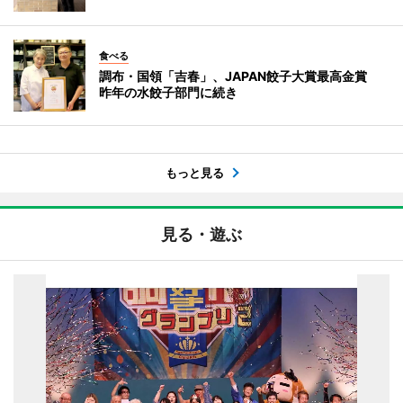
食べる
調布・国領「吉春」、JAPAN餃子大賞最高金賞
昨年の水餃子部門に続き
もっと見る
見る・遊ぶ