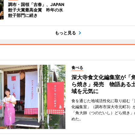
調布・国領「吉春」、JAPAN
餃子大賞最高金賞 昨年の水
餃子部門に続き
もっと見る
食べる
深大寺食文化編集室が「
ら焼き」発売 物語ある
域を元気に
食を通じた地域活性化に取り組む「
化編集室」（調布市深大寺元町3）が
「角大師（つのだいし）どら焼き」
めた。