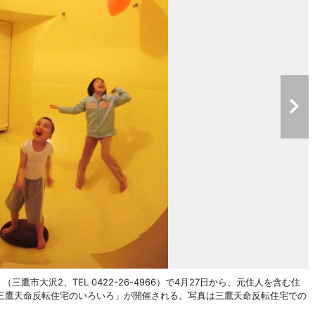
ler」（三鷹市大沢2、TEL 0422-26-4966）で4月27日から、元住人を含む住
三鷹天命反転住宅のいろいろ」が開催される。写真は三鷹天命反転住宅での