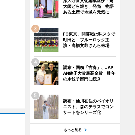
深大寺食文化編集室が「角
大師どら焼き」発売 物語
ある土産で地域を元気に
FC東京、開幕戦は味スタで
町田と ブルーロック主
演・高橋文哉さんら来場
調布・国領「吉春」、JAP
AN餃子大賞最高金賞 昨年
の水餃子部門に続き
調布・仙川在住のバイオリ
ニスト、森のテラスでコン
サートをシリーズ化
もっと見る