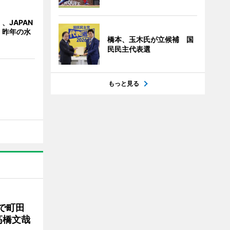
、JAPAN
 昨年の水
橋本、玉木氏が立候補 国
民民主代表選
もっと見る
で町田
高橋文哉