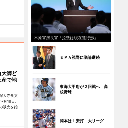
木原官房長官「拉致は現在進行形」
ＥＰＡ視野に議論継続
角大師ど
土産で地
東海大甲府が２回戦へ 高
校野球
深大寺食文
7月18日、
の販売を始
岡本は１安打 大リーグ