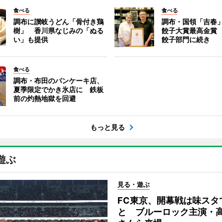
食べる
食べる
調布に讃岐うどん「骨付き鶏
調布・国領「吉春」
樹」 香川県なじみの「ぬる
餃子大賞最高金賞
い」も提供
餃子部門に続き
食べる
調布・布田のパンケーキ店、
夏季限定でかき氷店に 鉄板
前の灼熱地獄を回避
もっと見る
遊ぶ
見る・遊ぶ
FC東京、開幕戦は味スタ
と ブルーロック主演・