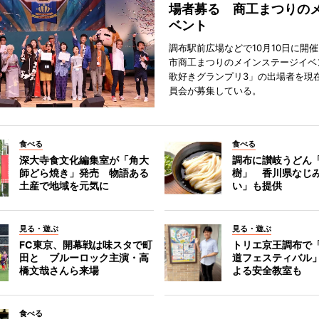
場者募る 商工まつりの
ベント
調布駅前広場などで10月10日に開
市商工まつりのメインステージイベ
歌好きグランプリ3」の出場者を現
員会が募集している。
食べる
食べる
深大寺食文化編集室が「角大
調布に讃岐うどん
師どら焼き」発売 物語ある
樹」 香川県なじ
土産で地域を元気に
い」も提供
見る・遊ぶ
見る・遊ぶ
FC東京、開幕戦は味スタで町
トリエ京王調布で
田と ブルーロック主演・高
道フェスティバル
橋文哉さんら来場
よる安全教室も
食べる