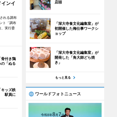
店頭
メインイ
催される調布
ント「調布
「深大寺食文化編集室」が
在、実行委
初開催した梅仕事ワークシ
ョップ
「深大寺食文化編集室」が
開発した「角大師どら焼
「骨付き鶏
き」
みの「ぬる
もっと見る
「キッズ鉄
ワールドフォトニュース
」 駅員に