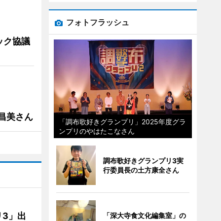
フォトフラッシュ
ック協議
槻昌美さん
「調布歌好きグランプリ」2025年度グラ
ンプリのやはたこなさん
調布歌好きグランプリ3実
行委員長の土方康全さん
3」出
「深大寺食文化編集室」の