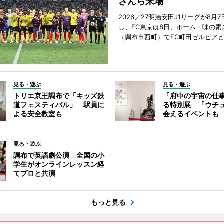
さんら来場
2026／27明治安田J1リーグが8月
し、FC東京は8日、ホーム・味の素
（調布市西町）でFC町田ゼルビア
見る・遊ぶ
見る・遊ぶ
トリエ京王調布で「キッズ鉄
「府中の宇宙の仕
道フェスティバル」 駅員に
る特別展 「ウチ
よる安全教室も
会えるイベントも
見る・遊ぶ
調布で英語劇公演 全国の小
学生がオンラインレッスン経
てプロと共演
もっと見る