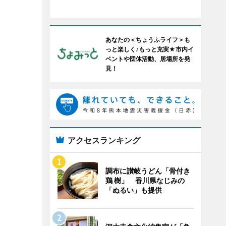
あなたの＜ちょうふライフ＞も
っと楽しく♪もっと充実★市内イ
ベントや団体活動、居場所を発
見！
アクセスランキング
調布に讃岐うどん「骨付き
鶏 樹」 香川県なじみの
「ぬるい」も提供