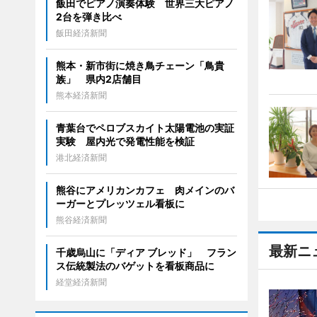
飯田でピアノ演奏体験 世界三大ピアノ
2台を弾き比べ
飯田経済新聞
熊本・新市街に焼き鳥チェーン「鳥貴
族」 県内2店舗目
熊本経済新聞
青葉台でペロブスカイト太陽電池の実証
実験 屋内光で発電性能を検証
港北経済新聞
熊谷にアメリカンカフェ 肉メインのバ
ーガーとプレッツェル看板に
熊谷経済新聞
最新ニ
千歳烏山に「ディア ブレッド」 フラン
ス伝統製法のバゲットを看板商品に
経堂経済新聞