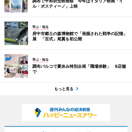
調布で平和祈念映画祭 今年はイタリア映画「イ
ル・ポスティーノ」上映
学ぶ・知る
府中市郷土の森博物館で「発掘された戦争の記憶」
展 「百式」尾翼を初公開
学ぶ・知る
調布パルコで夏休み特別企画「職場体験」 6店舗
で
もっと見る