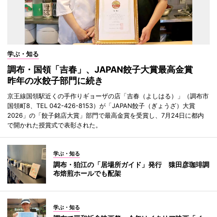
学ぶ・知る
調布・国領「吉春」、JAPAN餃子大賞最高金賞
昨年の水餃子部門に続き
京王線国領駅近くの手作りギョーザの店「吉春（よしはる）」（調布市
国領町8、TEL 042-426-8153）が「JAPAN餃子（ぎょうざ）大賞
2026」の「餃子銘店大賞」部門で最高金賞を受賞し、7月24日に都内
で開かれた授賞式で表彰された。
学ぶ・知る
調布・狛江の「居場所ガイド」発行 猿田彦珈琲調
布焙煎ホールでも配架
学ぶ・知る