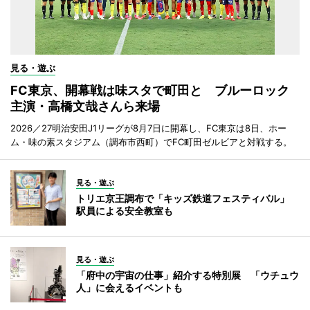
見る・遊ぶ
FC東京、開幕戦は味スタで町田と ブルーロック
主演・高橋文哉さんら来場
2026／27明治安田J1リーグが8月7日に開幕し、FC東京は8日、ホー
ム・味の素スタジアム（調布市西町）でFC町田ゼルビアと対戦する。
見る・遊ぶ
トリエ京王調布で「キッズ鉄道フェスティバル」
駅員による安全教室も
見る・遊ぶ
「府中の宇宙の仕事」紹介する特別展 「ウチュウ
人」に会えるイベントも