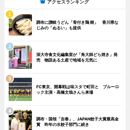
アクセスランキング
調布に讃岐うどん「骨付き鶏 樹」 香川県な
じみの「ぬるい」も提供
深大寺食文化編集室が「角大師どら焼き」発
売 物語ある土産で地域を元気に
FC東京、開幕戦は味スタで町田と ブルーロ
ック主演・高橋文哉さんら来場
調布・国領「吉春」、JAPAN餃子大賞最高金
賞 昨年の水餃子部門に続き