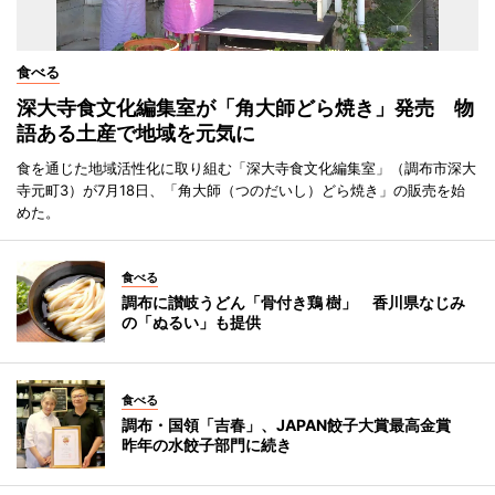
食べる
深大寺食文化編集室が「角大師どら焼き」発売 物
語ある土産で地域を元気に
食を通じた地域活性化に取り組む「深大寺食文化編集室」（調布市深大
寺元町3）が7月18日、「角大師（つのだいし）どら焼き」の販売を始
めた。
食べる
調布に讃岐うどん「骨付き鶏 樹」 香川県なじみ
の「ぬるい」も提供
食べる
調布・国領「吉春」、JAPAN餃子大賞最高金賞
昨年の水餃子部門に続き