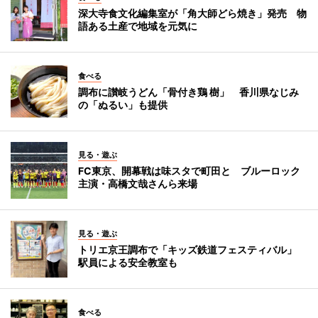
深大寺食文化編集室が「角大師どら焼き」発売 物
語ある土産で地域を元気に
食べる
調布に讃岐うどん「骨付き鶏 樹」 香川県なじみ
の「ぬるい」も提供
見る・遊ぶ
FC東京、開幕戦は味スタで町田と ブルーロック
主演・高橋文哉さんら来場
見る・遊ぶ
トリエ京王調布で「キッズ鉄道フェスティバル」
駅員による安全教室も
食べる