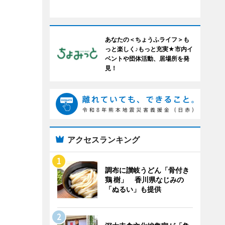
あなたの＜ちょうふライフ＞も
っと楽しく♪もっと充実★市内イ
ベントや団体活動、居場所を発
見！
アクセスランキング
調布に讃岐うどん「骨付き
鶏 樹」 香川県なじみの
「ぬるい」も提供