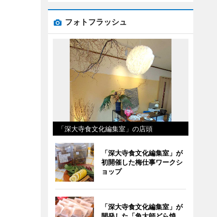
フォトフラッシュ
「深大寺食文化編集室」の店頭
「深大寺食文化編集室」が
初開催した梅仕事ワークシ
ョップ
「深大寺食文化編集室」が
開発した「角大師どら焼