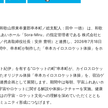
和歌山県東牟婁郡串本町／総支配人：田中 一徳） は、和歌
いホール「Sora-Miru」の指定管理者である 株式会社ヒ
代表取締役社長：安井 豊明）と連携し、2026年7月18日
期間中、串本町が制作した「串本カイロスロケット体操」をホ
ト紀伊」を有する“ロケットの町”串本町が、カイロスロケッ
たオリジナル体操「串本カイロスロケット体操」を、宿泊ゲ
連携企画として展開します。期間中は毎朝、宇宙ふれあいホ
による宇宙やロケットに関する解説や体操レクチャーを実施。健康
はの宇宙・ロケット文化への理解を深めていただくととも
ミュニティ形成につなげます。