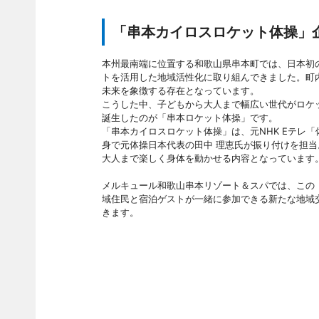
「串本カイロスロケット体操」
本州最南端に位置する和歌山県串本町では、日本初
トを活用した地域活性化に取り組んできました。町
未来を象徴する存在となっています。
こうした中、子どもから大人まで幅広い世代がロケ
誕生したのが「串本ロケット体操」です。
「串本カイロスロケット体操」は、元NHK Eテレ
身で元体操日本代表の田中 理恵氏が振り付けを担
大人まで楽しく身体を動かせる内容となっています
メルキュール和歌山串本リゾート＆スパでは、この
域住民と宿泊ゲストが一緒に参加できる新たな地域交
きます。