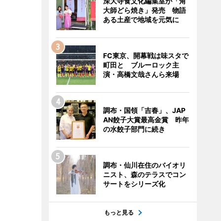
深大寺食文化編集室が「角
大師どら焼き」発売 物語
ある土産で地域を元気に
FC東京、開幕戦は味スタで
町田と ブルーロック主
演・高橋文哉さんら来場
調布・国領「吉春」、JAP
AN餃子大賞最高金賞 昨年
の水餃子部門に続き
調布・仙川在住のバイオリ
ニスト、森のテラスでコン
サートをシリーズ化
もっと見る