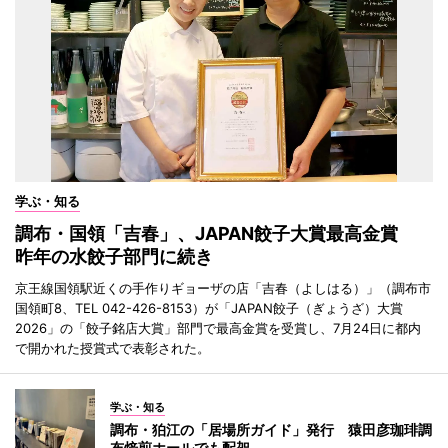
学ぶ・知る
調布・国領「吉春」、JAPAN餃子大賞最高金賞
昨年の水餃子部門に続き
京王線国領駅近くの手作りギョーザの店「吉春（よしはる）」（調布市
国領町8、TEL 042-426-8153）が「JAPAN餃子（ぎょうざ）大賞
2026」の「餃子銘店大賞」部門で最高金賞を受賞し、7月24日に都内
で開かれた授賞式で表彰された。
学ぶ・知る
調布・狛江の「居場所ガイド」発行 猿田彦珈琲調
布焙煎ホールでも配架