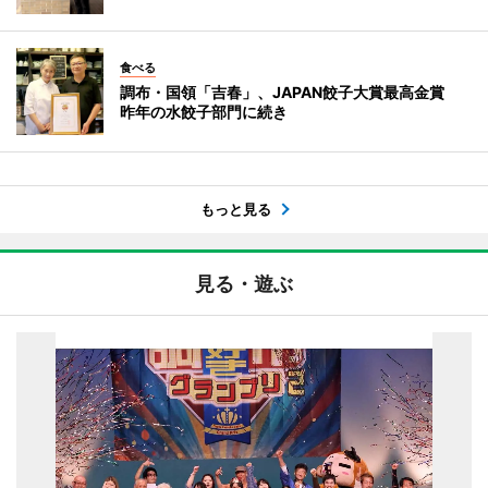
食べる
調布・国領「吉春」、JAPAN餃子大賞最高金賞
昨年の水餃子部門に続き
もっと見る
見る・遊ぶ