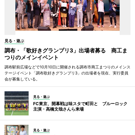
見る・遊ぶ
調布・「歌好きグランプリ3」出場者募る 商工ま
つりのメインイベント
調布駅前広場などで10月10日に開催される調布市商工まつりのメインス
テージイベント「調布歌好きグランプリ3」の出場者を現在、実行委員
会が募集している。
見る・遊ぶ
FC東京、開幕戦は味スタで町田と ブルーロック
主演・高橋文哉さんら来場
見る・遊ぶ