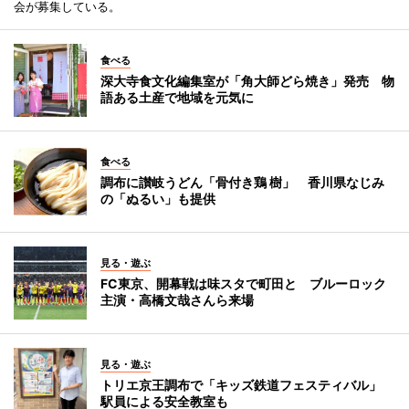
会が募集している。
食べる
深大寺食文化編集室が「角大師どら焼き」発売 物
語ある土産で地域を元気に
食べる
調布に讃岐うどん「骨付き鶏 樹」 香川県なじみ
の「ぬるい」も提供
見る・遊ぶ
FC東京、開幕戦は味スタで町田と ブルーロック
主演・高橋文哉さんら来場
見る・遊ぶ
トリエ京王調布で「キッズ鉄道フェスティバル」
駅員による安全教室も