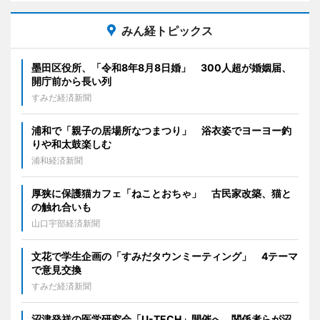
みん経トピックス
墨田区役所、「令和8年8月8日婚」 300人超が婚姻届、
開庁前から長い列
すみだ経済新聞
浦和で「親子の居場所なつまつり」 浴衣姿でヨーヨー釣
りや和太鼓楽しむ
浦和経済新聞
厚狭に保護猫カフェ「ねことおちゃ」 古民家改築、猫と
の触れ合いも
山口宇部経済新聞
文花で学生企画の「すみだタウンミーティング」 4テーマ
で意見交換
すみだ経済新聞
沼津発祥の医学研究会「U-TECH」開催へ 関係者らが沼