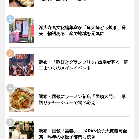
深大寺食文化編集室が「角大師どら焼き」発
売 物語ある土産で地域を元気に
調布・「歌好きグランプリ3」出場者募る 商
工まつりのメインイベント
調布・国領にラーメン新店「国領大門」 厚
切りチャーシューで食べ応え
調布・国領「吉春」、JAPAN餃子大賞最高金
賞 昨年の水餃子部門に続き