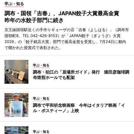
学ぶ・知る
調布・国領「吉春」、JAPAN餃子大賞最高金賞
昨年の水餃子部門に続き
京王線国領駅近くの手作りギョーザの店「吉春（よしはる）」（調布市
国領町8、TEL 042-426-8153）が「JAPAN餃子（ぎょうざ）大賞
2026」の「餃子銘店大賞」部門で最高金賞を受賞し、7月24日に都内
で開かれた授賞式で表彰された。
学ぶ・知る
調布・狛江の「居場所ガイド」発行 猿田彦珈琲調
布焙煎ホールでも配架
学ぶ・知る
調布で平和祈念映画祭 今年はイタリア映画「イ
ル・ポスティーノ」上映
学ぶ・知る