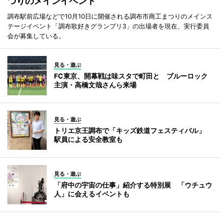
つりのメインイベント
調布駅前広場などで10月10日に開催される調布市商工まつりのメインス
テージイベント「調布歌好きグランプリ3」の出場者を現在、実行委員
会が募集している。
見る・遊ぶ
FC東京、開幕戦は味スタで町田と ブルーロック
主演・高橋文哉さんら来場
見る・遊ぶ
トリエ京王調布で「キッズ鉄道フェスティバル」
駅員による安全教室も
見る・遊ぶ
「府中の宇宙の仕事」紹介する特別展 「ウチュウ
人」に会えるイベントも