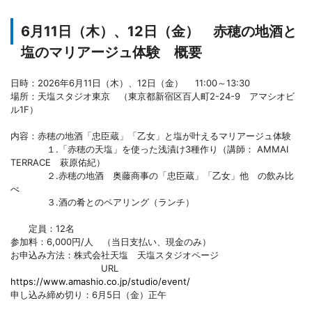
6月11日（木）、12日（金） 赤穂の地酒と
塩のマリアージュ体験 概要
日時：2026年6月11日（木）、12日（金） 11:00～13:30
場所：天塩スタジオ東京 （東京都新宿区百人町2-24-9 アマシオビ
ル1F）
内容：赤穂の地酒「忠臣蔵」「乙女」と塩が叶えるマリアージュ体験
１.「赤穂の天塩」を使った浅漬け3種作り（講師： AMMAI
TERRACE 萩原佑紀）
２.赤穂の地酒 奥藤商事の「忠臣蔵」「乙女」他 の飲み比
べ
３.酒の肴とのペアリング（ランチ）
定員：12名
参加料：6,000円/人 （当日支払い、現金のみ）
お申込み方法：株式会社天塩 天塩スタジオページ
URL
https://www.amashio.co.jp/studio/event/
申し込み締め切り：6月5日（金）正午