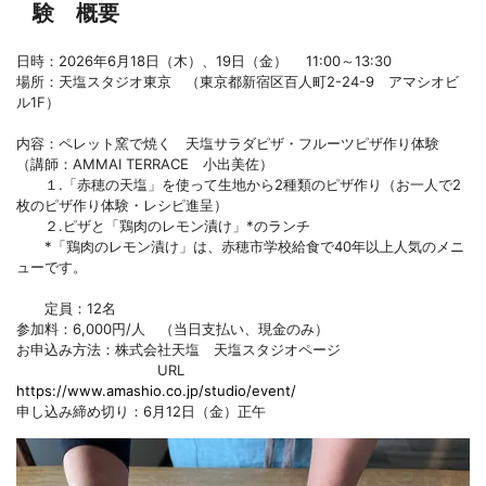
験 概要
日時：2026年6月18日（木）、19日（金） 11:00～13:30
場所：天塩スタジオ東京 （東京都新宿区百人町2-24-9 アマシオビ
ル1F）
内容：ペレット窯で焼く 天塩サラダピザ・フルーツピザ作り体験
（講師：AMMAI TERRACE 小出美佐）
１.「赤穂の天塩」を使って生地から2種類のピザ作り（お一人で2
枚のピザ作り体験・レシピ進呈）
２.ピザと「鶏肉のレモン漬け」*のランチ
*「鶏肉のレモン漬け」は、赤穂市学校給食で40年以上人気のメニ
ューです。
定員：12名
参加料：6,000円/人 （当日支払い、現金のみ）
お申込み方法：株式会社天塩 天塩スタジオページ
URL
https://www.amashio.co.jp/studio/event/
申し込み締め切り：6月12日（金）正午