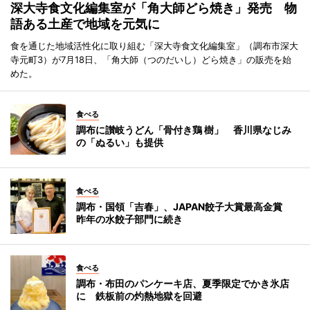
深大寺食文化編集室が「角大師どら焼き」発売 物
語ある土産で地域を元気に
食を通じた地域活性化に取り組む「深大寺食文化編集室」（調布市深大
寺元町3）が7月18日、「角大師（つのだいし）どら焼き」の販売を始
めた。
食べる
調布に讃岐うどん「骨付き鶏 樹」 香川県なじみ
の「ぬるい」も提供
食べる
調布・国領「吉春」、JAPAN餃子大賞最高金賞
昨年の水餃子部門に続き
食べる
調布・布田のパンケーキ店、夏季限定でかき氷店
に 鉄板前の灼熱地獄を回避