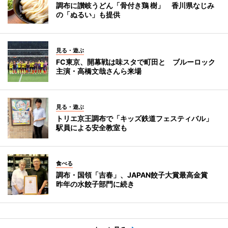
調布に讃岐うどん「骨付き鶏 樹」 香川県なじみ
の「ぬるい」も提供
見る・遊ぶ
FC東京、開幕戦は味スタで町田と ブルーロック
主演・高橋文哉さんら来場
見る・遊ぶ
トリエ京王調布で「キッズ鉄道フェスティバル」
駅員による安全教室も
食べる
調布・国領「吉春」、JAPAN餃子大賞最高金賞
昨年の水餃子部門に続き