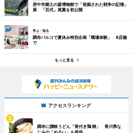
府中市郷土の森博物館で「発掘された戦争の記憶」
展 「百式」尾翼を初公開
学ぶ・知る
調布パルコで夏休み特別企画「職場体験」 6店舗
で
もっと見る
アクセスランキング
調布に讃岐うどん「骨付き鶏 樹」 香川県な
じみの「ぬるい」も提供