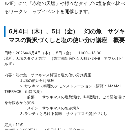
ル1F）にて「赤穂の天塩」や様々なタイプの塩を食べ比べ
るワークショップイベントを開催します。
6月4日（木）、5日（金） 幻の魚 サツキ
マスの贅沢づくしと塩の使い分け講座 概要
日時：2026年6月4日（木）、5日（金） 11:00～13:30
場所：天塩スタジオ東京 （東京都新宿区百人町2-24-9 アマシオビ
ル1F）
内容：幻の魚 サツキマス料理と塩の使い分け講座
１.塩の使い分け講座
２.サツキマス料理のデモンストレーション（講師：AMAMI
TERRACE 山口広夏）
・前菜 サツキマスの塩麹漬け、味噌漬け、ごま醤油漬け
を骨抜きから実践
・メイン サツキマスの包み焼き
３.ランチ：とろける旨味 サツキマスの贅沢づくし
定員：12名