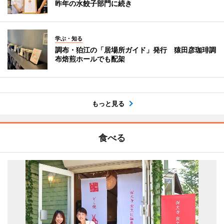
昨年の水餃子部門に続き
学ぶ・知る
調布・狛江の「居場所ガイド」発行 猿田彦珈琲調
布焙煎ホールでも配架
もっと見る
食べる