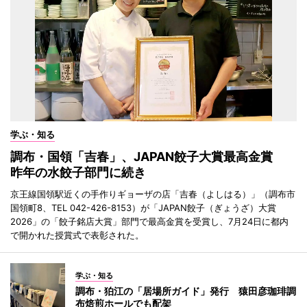
学ぶ・知る
調布・国領「吉春」、JAPAN餃子大賞最高金賞
昨年の水餃子部門に続き
京王線国領駅近くの手作りギョーザの店「吉春（よしはる）」（調布市
国領町8、TEL 042-426-8153）が「JAPAN餃子（ぎょうざ）大賞
2026」の「餃子銘店大賞」部門で最高金賞を受賞し、7月24日に都内
で開かれた授賞式で表彰された。
学ぶ・知る
調布・狛江の「居場所ガイド」発行 猿田彦珈琲調
布焙煎ホールでも配架