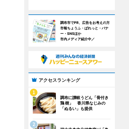
調布市でPR、広告をお考えの方
市報ちょうふ・ぱれっと・バナ
ー・SNSほか
市内メディア紹介中／
アクセスランキング
調布に讃岐うどん「骨付き
鶏 樹」 香川県なじみの
「ぬるい」も提供