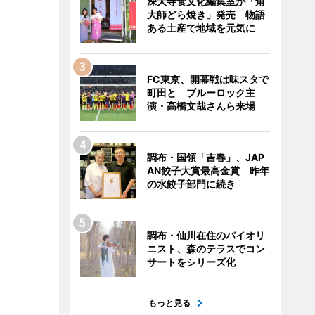
深大寺食文化編集室が「角
大師どら焼き」発売 物語
ある土産で地域を元気に
FC東京、開幕戦は味スタで
町田と ブルーロック主
演・高橋文哉さんら来場
調布・国領「吉春」、JAP
AN餃子大賞最高金賞 昨年
の水餃子部門に続き
調布・仙川在住のバイオリ
ニスト、森のテラスでコン
サートをシリーズ化
もっと見る