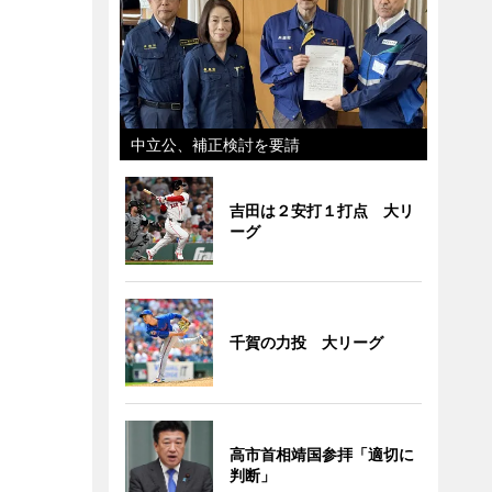
中立公、補正検討を要請
吉田は２安打１打点 大リ
ーグ
千賀の力投 大リーグ
高市首相靖国参拝「適切に
判断」