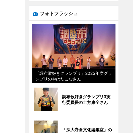
フォトフラッシュ
「調布歌好きグランプリ」2025年度グラ
ンプリのやはたこなさん
調布歌好きグランプリ3実
行委員長の土方康全さん
「深大寺食文化編集室」の