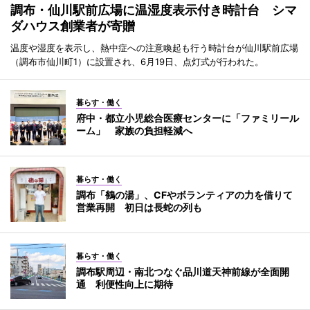
調布・仙川駅前広場に温湿度表示付き時計台 シマ
ダハウス創業者が寄贈
温度や湿度を表示し、熱中症への注意喚起も行う時計台が仙川駅前広場
（調布市仙川町1）に設置され、6月19日、点灯式が行われた。
暮らす・働く
府中・都立小児総合医療センターに「ファミリール
ーム」 家族の負担軽減へ
暮らす・働く
調布「鶴の湯」、CFやボランティアの力を借りて
営業再開 初日は長蛇の列も
暮らす・働く
調布駅周辺・南北つなぐ品川道天神前線が全面開
通 利便性向上に期待