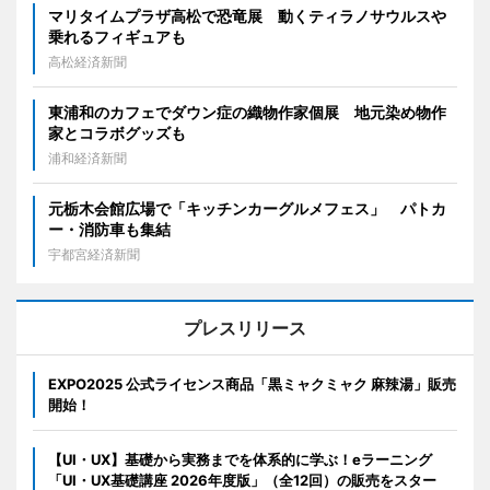
マリタイムプラザ高松で恐竜展 動くティラノサウルスや
乗れるフィギュアも
高松経済新聞
東浦和のカフェでダウン症の織物作家個展 地元染め物作
家とコラボグッズも
浦和経済新聞
元栃木会館広場で「キッチンカーグルメフェス」 パトカ
ー・消防車も集結
宇都宮経済新聞
プレスリリース
EXPO2025 公式ライセンス商品「黒ミャクミャク 麻辣湯」販売
開始！
【UI・UX】基礎から実務までを体系的に学ぶ！eラーニング
「UI・UX基礎講座 2026年度版」（全12回）の販売をスター