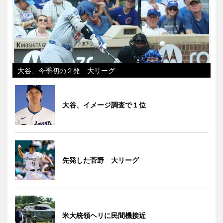
大谷、今季初の２発 大リーグ
大谷、イメージ調査で１位
先発した菅野 大リーグ
米大統領ヘリに民間機接近