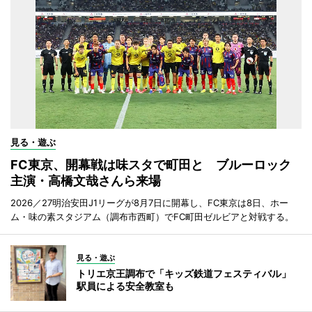
見る・遊ぶ
FC東京、開幕戦は味スタで町田と ブルーロック
主演・高橋文哉さんら来場
2026／27明治安田J1リーグが8月7日に開幕し、FC東京は8日、ホー
ム・味の素スタジアム（調布市西町）でFC町田ゼルビアと対戦する。
見る・遊ぶ
トリエ京王調布で「キッズ鉄道フェスティバル」
駅員による安全教室も