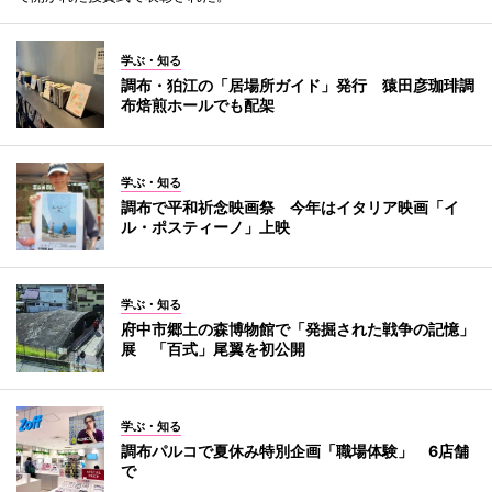
学ぶ・知る
調布・狛江の「居場所ガイド」発行 猿田彦珈琲調
布焙煎ホールでも配架
学ぶ・知る
調布で平和祈念映画祭 今年はイタリア映画「イ
ル・ポスティーノ」上映
学ぶ・知る
府中市郷土の森博物館で「発掘された戦争の記憶」
展 「百式」尾翼を初公開
学ぶ・知る
調布パルコで夏休み特別企画「職場体験」 6店舗
で