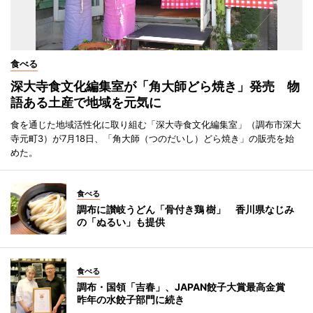
食べる
深大寺食文化編集室が「角大師どら焼き」発売 物
語ある土産で地域を元気に
食を通じた地域活性化に取り組む「深大寺食文化編集室」（調布市深大
寺元町3）が7月18日、「角大師（つのだいし）どら焼き」の販売を始
めた。
食べる
調布に讃岐うどん「骨付き鶏 樹」 香川県なじみ
の「ぬるい」も提供
食べる
調布・国領「吉春」、JAPAN餃子大賞最高金賞
昨年の水餃子部門に続き