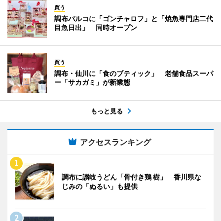
買う
調布パルコに「ゴンチャロフ」と「焼魚専門店二代
目魚日出」 同時オープン
買う
調布・仙川に「食のブティック」 老舗食品スーパ
ー「サカガミ」が新業態
もっと見る
アクセスランキング
調布に讃岐うどん「骨付き鶏 樹」 香川県な
じみの「ぬるい」も提供