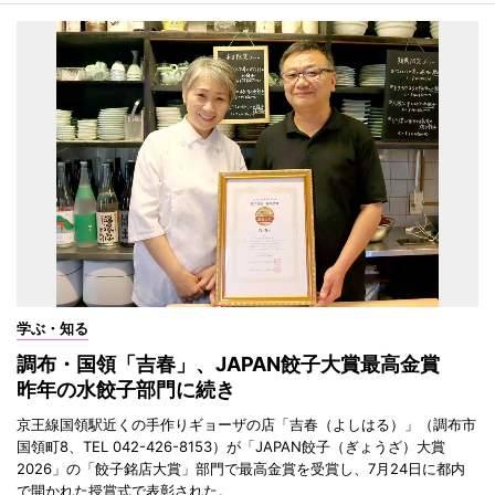
学ぶ・知る
調布・国領「吉春」、JAPAN餃子大賞最高金賞
昨年の水餃子部門に続き
京王線国領駅近くの手作りギョーザの店「吉春（よしはる）」（調布市
国領町8、TEL 042-426-8153）が「JAPAN餃子（ぎょうざ）大賞
2026」の「餃子銘店大賞」部門で最高金賞を受賞し、7月24日に都内
で開かれた授賞式で表彰された。