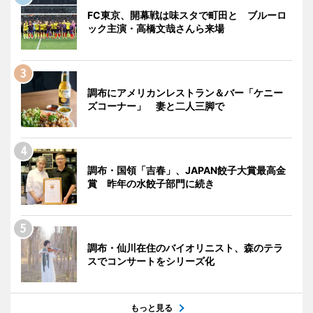
FC東京、開幕戦は味スタで町田と ブルーロ
ック主演・高橋文哉さんら来場
調布にアメリカンレストラン＆バー「ケニー
ズコーナー」 妻と二人三脚で
調布・国領「吉春」、JAPAN餃子大賞最高金
賞 昨年の水餃子部門に続き
調布・仙川在住のバイオリニスト、森のテラ
スでコンサートをシリーズ化
もっと見る