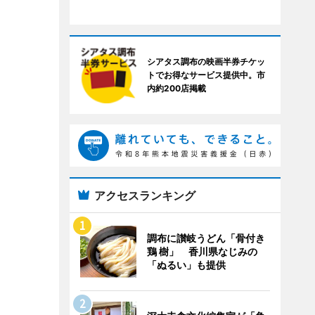
シアタス調布の映画半券チケッ
トでお得なサービス提供中。市
内約200店掲載
アクセスランキング
調布に讃岐うどん「骨付き
鶏 樹」 香川県なじみの
「ぬるい」も提供