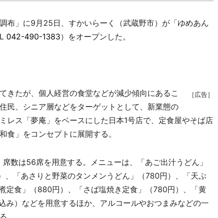
布」に9月25日、すかいらーく（武蔵野市）が「ゆめあん
L
042-490-1383
）をオープンした。
てきたが、個人経営の食堂などが減少傾向にあるこ
［広告］
住民、シニア層などをターゲットとして、新業態の
ミレス「夢庵」をベースにした日本1号店で、定食屋やそば店
和食」をコンセプトに展開する。
、席数は56席を用意する。メニューは、「あご出汁うどん」
円）、「あさりと野菜のタンメンうどん」（780円）、「天ぷ
煮定食」（880円）、「さば塩焼き定食」（780円）、「黄
税込み）などを用意するほか、アルコールやおつまみなどの一
る。