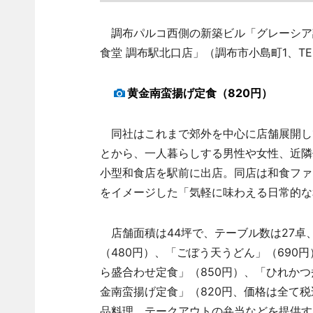
調布パルコ西側の新築ビル「グレーシア調
食堂 調布駅北口店」（調布市小島町1、TE
黄金南蛮揚げ定食（820円）
同社はこれまで郊外を中心に店舗展開し
とから、一人暮らしする男性や女性、近隣
小型和食店を駅前に出店。同店は和食ファ
をイメージした「気軽に味わえる日常的な
店舗面積は44坪で、テーブル数は27卓
（480円）、「ごぼう天うどん」（690
ら盛合わせ定食」（850円）、「ひれかつ
金南蛮揚げ定食」（820円、価格は全て
品料理、テークアウトの弁当などを提供す