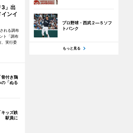
3」出
メインイ
プロ野球・西武２―５ソフ
トバンク
催される調布
ント「調布
在、実行委
もっと見る
「骨付き鶏
みの「ぬる
「キッズ鉄
」 駅員に