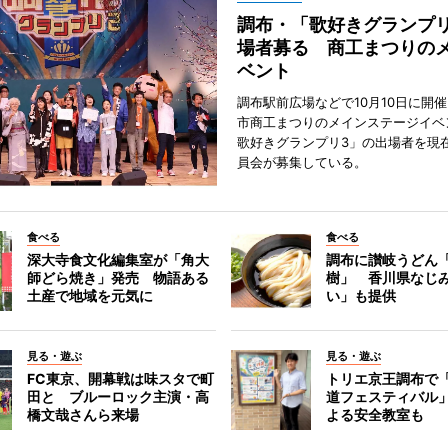
調布・「歌好きグランプリ
場者募る 商工まつりの
ベント
調布駅前広場などで10月10日に開
市商工まつりのメインステージイベ
歌好きグランプリ3」の出場者を現
員会が募集している。
食べる
食べる
深大寺食文化編集室が「角大
調布に讃岐うどん
師どら焼き」発売 物語ある
樹」 香川県なじ
土産で地域を元気に
い」も提供
見る・遊ぶ
見る・遊ぶ
FC東京、開幕戦は味スタで町
トリエ京王調布で
田と ブルーロック主演・高
道フェスティバル
橋文哉さんら来場
よる安全教室も