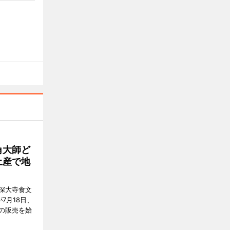
角大師ど
土産で地
深大寺食文
7月18日、
の販売を始