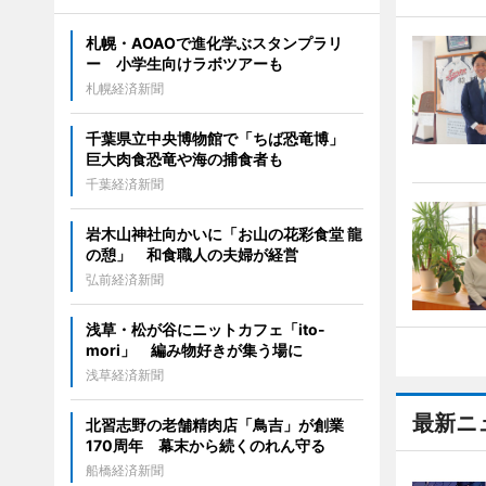
札幌・AOAOで進化学ぶスタンプラリ
ー 小学生向けラボツアーも
札幌経済新聞
千葉県立中央博物館で「ちば恐竜博」
巨大肉食恐竜や海の捕食者も
千葉経済新聞
岩木山神社向かいに「お山の花彩食堂 龍
の憩」 和食職人の夫婦が経営
弘前経済新聞
浅草・松が谷にニットカフェ「ito-
mori」 編み物好きが集う場に
浅草経済新聞
最新ニ
北習志野の老舗精肉店「鳥吉」が創業
170周年 幕末から続くのれん守る
船橋経済新聞