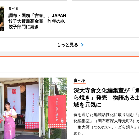
食べる
調布・国領「吉春」、JAPAN
餃子大賞最高金賞 昨年の水
餃子部門に続き
もっと見る
食べる
深大寺食文化編集室が「
ら焼き」発売 物語ある
域を元気に
食を通じた地域活性化に取り組む「
化編集室」（調布市深大寺元町3）が
「角大師（つのだいし）どら焼き」
めた。