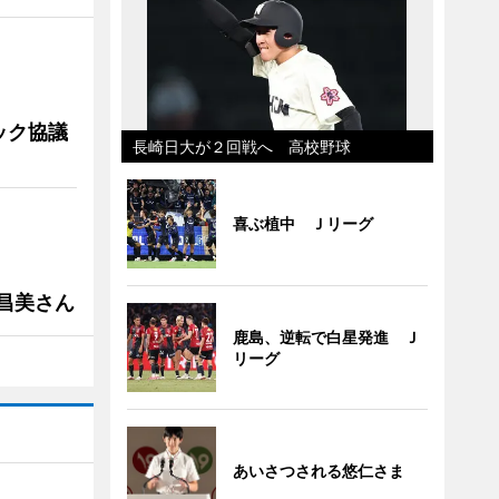
ック協議
長崎日大が２回戦へ 高校野球
喜ぶ植中 Ｊリーグ
槻昌美さん
鹿島、逆転で白星発進 Ｊ
リーグ
あいさつされる悠仁さま