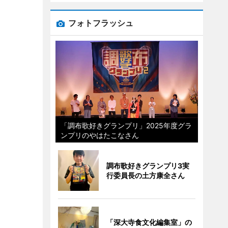
フォトフラッシュ
「調布歌好きグランプリ」2025年度グラ
ンプリのやはたこなさん
調布歌好きグランプリ3実
行委員長の土方康全さん
「深大寺食文化編集室」の