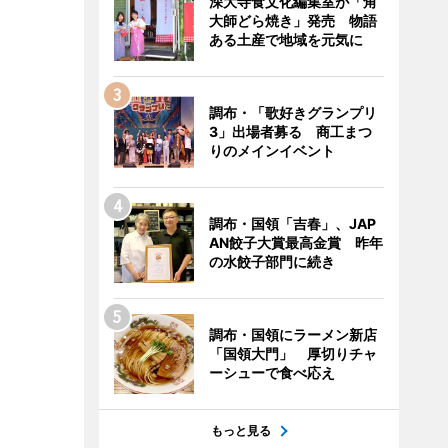
深大寺食文化編集室が「角
大師どら焼き」発売 物語
ある土産で地域を元気に
調布・「歌好きグランプリ
3」出場者募る 商工まつ
りのメインイベント
調布・国領「吉春」、JAP
AN餃子大賞最高金賞 昨年
の水餃子部門に続き
調布・国領にラーメン新店
「国領大門」 厚切りチャ
ーシューで食べ応え
もっと見る