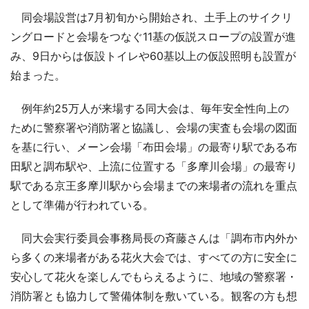
同会場設営は7月初旬から開始され、土手上のサイクリ
ングロードと会場をつなぐ11基の仮説スロープの設置が進
み、9日からは仮設トイレや60基以上の仮設照明も設置が
始まった。
例年約25万人が来場する同大会は、毎年安全性向上の
ために警察署や消防署と協議し、会場の実査も会場の図面
を基に行い、メーン会場「布田会場」の最寄り駅である布
田駅と調布駅や、上流に位置する「多摩川会場」の最寄り
駅である京王多摩川駅から会場までの来場者の流れを重点
として準備が行われている。
同大会実行委員会事務局長の斉藤さんは「調布市内外か
ら多くの来場者がある花火大会では、すべての方に安全に
安心して花火を楽しんでもらえるように、地域の警察署・
消防署とも協力して警備体制を敷いている。観客の方も想