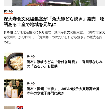
食べる
深大寺食文化編集室が「角大師どら焼き」発売 物
語ある土産で地域を元気に
食を通じた地域活性化に取り組む「深大寺食文化編集室」（調布市深大
寺元町3）が7月18日、「角大師（つのだいし）どら焼き」の販売を始
めた。
食べる
調布に讃岐うどん「骨付き鶏 樹」 香川県なじみ
の「ぬるい」も提供
食べる
調布・国領「吉春」、JAPAN餃子大賞最高金賞
昨年の水餃子部門に続き