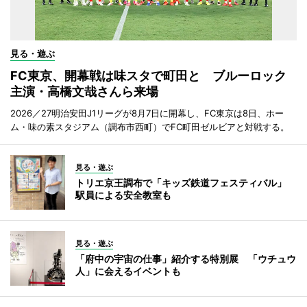
見る・遊ぶ
FC東京、開幕戦は味スタで町田と ブルーロック
主演・高橋文哉さんら来場
2026／27明治安田J1リーグが8月7日に開幕し、FC東京は8日、ホー
ム・味の素スタジアム（調布市西町）でFC町田ゼルビアと対戦する。
見る・遊ぶ
トリエ京王調布で「キッズ鉄道フェスティバル」
駅員による安全教室も
見る・遊ぶ
「府中の宇宙の仕事」紹介する特別展 「ウチュウ
人」に会えるイベントも