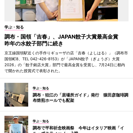
学ぶ・知る
調布・国領「吉春」、JAPAN餃子大賞最高金賞
昨年の水餃子部門に続き
京王線国領駅近くの手作りギョーザの店「吉春（よしはる）」（調布市
国領町8、TEL 042-426-8153）が「JAPAN餃子（ぎょうざ）大賞
2026」の「餃子銘店大賞」部門で最高金賞を受賞し、7月24日に都内
で開かれた授賞式で表彰された。
学ぶ・知る
調布・狛江の「居場所ガイド」発行 猿田彦珈琲調
布焙煎ホールでも配架
学ぶ・知る
調布で平和祈念映画祭 今年はイタリア映画「イ