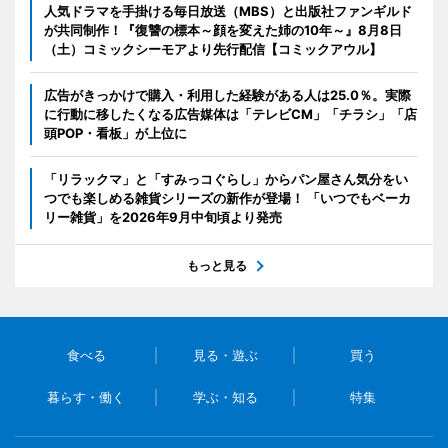
人気ドラマを手掛ける毎日放送（MBS）と出版社ファンギルド
が共同制作！『復讐の標本～顔を変えた姉の10年～』8月8日
（土）コミックシーモアより先行配信【コミックアウル】
広告がきっかけで購入・利用した経験がある人は25.0％。実際
に行動に移したくなる広告媒体は「テレビCM」「チラシ」「店
頭POP・看板」が上位に
「リラックマ」と「すみっコぐらし」からパン屋さん気分をい
つでも楽しめる雑貨シリーズの新作が登場！ 「いつでもベーカ
リー雑貨」を2026年9月中旬頃より発売
もっと見る
食べる
見る・遊ぶ
買う
暮らす・働く
学ぶ・知る
特集