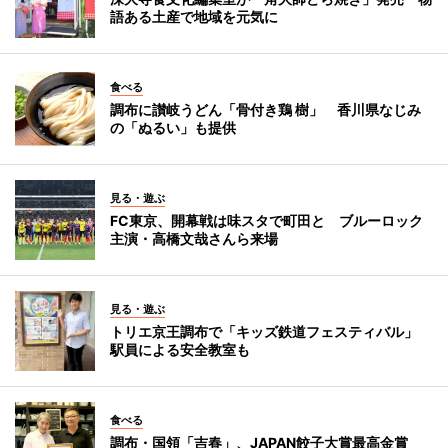
語ある土産で地域を元気に
食べる
調布に讃岐うどん「骨付き鶏 樹」 香川県なじみ
の「ぬるい」も提供
見る・遊ぶ
FC東京、開幕戦は味スタで町田と ブルーロック
主演・高橋文哉さんら来場
見る・遊ぶ
トリエ京王調布で「キッズ鉄道フェスティバル」
駅員による安全教室も
食べる
調布・国領「吉春」、JAPAN餃子大賞最高金賞