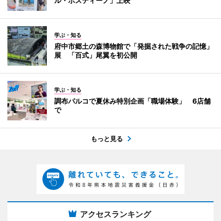
ル・ポスティーノ」上映
学ぶ・知る
府中市郷土の森博物館で「発掘された戦争の記憶」
展 「百式」尾翼を初公開
学ぶ・知る
調布パルコで夏休み特別企画「職場体験」 6店舗
で
もっと見る
アクセスランキング