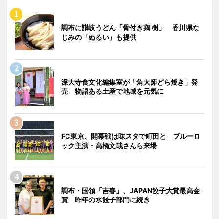
調布に讃岐うどん「骨付き鶏 樹」 香川県な
じみの「ぬるい」も提供
深大寺食文化編集室が「角大師どら焼き」発
売 物語ある土産で地域を元気に
FC東京、開幕戦は味スタで町田と ブルーロ
ック主演・高橋文哉さんら来場
調布・国領「吉春」、JAPAN餃子大賞最高金
賞 昨年の水餃子部門に続き