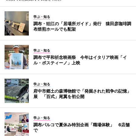
学ぶ・知る
調布・狛江の「居場所ガイド」発行 猿田彦珈琲調
布焙煎ホールでも配架
学ぶ・知る
調布で平和祈念映画祭 今年はイタリア映画「イ
ル・ポスティーノ」上映
学ぶ・知る
府中市郷土の森博物館で「発掘された戦争の記憶」
展 「百式」尾翼を初公開
学ぶ・知る
調布パルコで夏休み特別企画「職場体験」 6店舗
で