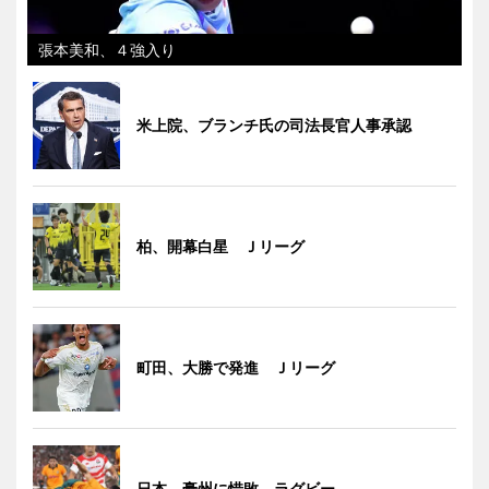
張本美和、４強入り
米上院、ブランチ氏の司法長官人事承認
柏、開幕白星 Ｊリーグ
町田、大勝で発進 Ｊリーグ
日本、豪州に惜敗 ラグビー