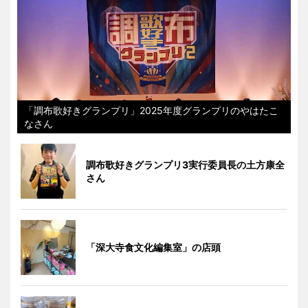
「調布歌好きグランプリ」2025年度グランプリのやはたこ
なさん
調布歌好きグランプリ3実行委員長の土方康全
さん
「深大寺食文化編集室」の店頭