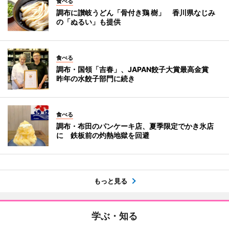
食べる
調布に讃岐うどん「骨付き鶏 樹」 香川県なじみ
の「ぬるい」も提供
食べる
調布・国領「吉春」、JAPAN餃子大賞最高金賞
昨年の水餃子部門に続き
食べる
調布・布田のパンケーキ店、夏季限定でかき氷店
に 鉄板前の灼熱地獄を回避
もっと見る
学ぶ・知る