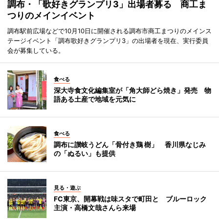
調布・「歌好きグランプリ3」出場者募る 商工ま
つりのメインイベント
調布駅前広場などで10月10日に開催される調布市商工まつりのメインス
テージイベント「調布歌好きグランプリ3」の出場者を現在、実行委員
会が募集している。
食べる
深大寺食文化編集室が「角大師どら焼き」発売 物
語ある土産で地域を元気に
食べる
調布に讃岐うどん「骨付き鶏 樹」 香川県なじみ
の「ぬるい」も提供
見る・遊ぶ
FC東京、開幕戦は味スタで町田と ブルーロック
主演・高橋文哉さんら来場