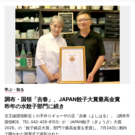
学ぶ・知る
調布・国領「吉春」、JAPAN餃子大賞最高金賞
昨年の水餃子部門に続き
京王線国領駅近くの手作りギョーザの店「吉春（よしはる）」（調布市
国領町8、TEL 042-426-8153）が「JAPAN餃子（ぎょうざ）大賞
2026」の「餃子銘店大賞」部門で最高金賞を受賞し、7月24日に都内
で開かれた授賞式で表彰された。