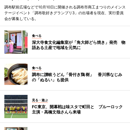
調布駅前広場などで10月10日に開催される調布市商工まつりのメインス
テージイベント「調布歌好きグランプリ3」の出場者を現在、実行委員
会が募集している。
食べる
深大寺食文化編集室が「角大師どら焼き」発売 物
語ある土産で地域を元気に
食べる
調布に讃岐うどん「骨付き鶏 樹」 香川県なじみ
の「ぬるい」も提供
見る・遊ぶ
FC東京、開幕戦は味スタで町田と ブルーロック
主演・高橋文哉さんら来場