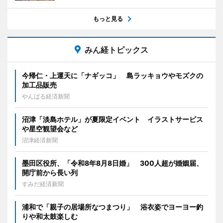
もっと見る
みん経トピックス
今帰仁・上運天に「ナギッコ」 島ラッキョウやモズクの
加工品販売
やんばる経済新聞
沼津「淡島ホテル」が夏限定イベント イラストサービス
や星空観望会など
沼津経済新聞
墨田区役所、「令和8年8月8日婚」 300人超が婚姻届、
開庁前から長い列
すみだ経済新聞
浦和で「親子の居場所なつまつり」 浴衣姿でヨーヨー釣
りや和太鼓楽しむ