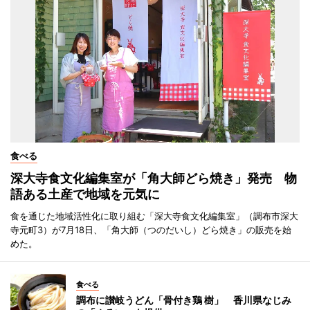
食べる
深大寺食文化編集室が「角大師どら焼き」発売 物
語ある土産で地域を元気に
食を通じた地域活性化に取り組む「深大寺食文化編集室」（調布市深大
寺元町3）が7月18日、「角大師（つのだいし）どら焼き」の販売を始
めた。
食べる
調布に讃岐うどん「骨付き鶏 樹」 香川県なじみ