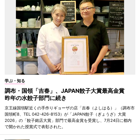
学ぶ・知る
調布・国領「吉春」、JAPAN餃子大賞最高金賞
昨年の水餃子部門に続き
京王線国領駅近くの手作りギョーザの店「吉春（よしはる）」（調布市
国領町8、TEL 042-426-8153）が「JAPAN餃子（ぎょうざ）大賞
2026」の「餃子銘店大賞」部門で最高金賞を受賞し、7月24日に都内
で開かれた授賞式で表彰された。