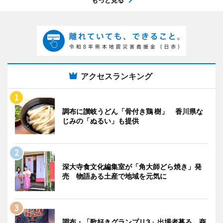
アクセスランキング
調布に讃岐うどん「骨付き鶏 樹」 香川県な
じみの「ぬるい」も提供
深大寺食文化編集室が「角大師どら焼き」発
売 物語ある土産で地域を元気に
調布・「歌好きグランプリ3」出場者募る 商