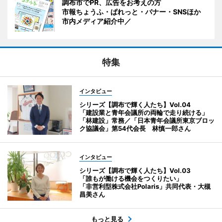
調布市でPR、広告をお考えの方
市報ちょうふ・ぱれっと・バナー・SNSほか
市内メディア紹介中／
特集
インタビュー
シリーズ【調布で輝く人たち】Vol.04
「建設業と青年会議所の両輪で走り続ける」
「林建設」常務／「日本青年会議所東京ブロッ
ク協議会」第54代会長 林慎一郎さん
インタビュー
シリーズ【調布で輝く人たち】Vol.03
「誰もが働ける機会をつくりたい」
「非営利型株式会社Polaris」共同代表・大槻
昌美さん
もっと見る