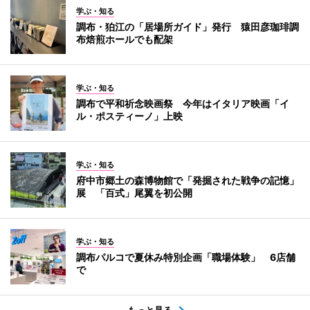
学ぶ・知る
調布・狛江の「居場所ガイド」発行 猿田彦珈琲調
布焙煎ホールでも配架
学ぶ・知る
調布で平和祈念映画祭 今年はイタリア映画「イ
ル・ポスティーノ」上映
学ぶ・知る
府中市郷土の森博物館で「発掘された戦争の記憶」
展 「百式」尾翼を初公開
学ぶ・知る
調布パルコで夏休み特別企画「職場体験」 6店舗
で
もっと見る