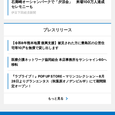
石廊崎オーシャンパークで「夕涼会」 来場100万人達成
セレモニーも
伊豆下田経済新聞
プレスリリース
【令和8年熊本地震 復興支援】被災された方に豊島区の公営住
宅等10戸を無償で貸し出します
医療介護ネットワーク協同組合 本店事務所をサンシャイン60へ
移転
『ラブライブ！』POP UP STORE～マリンコレクション～8月
28日よりグランエンタス（秋葉原オノデンビル1F）にて期間限
定オープン！
もっと見る