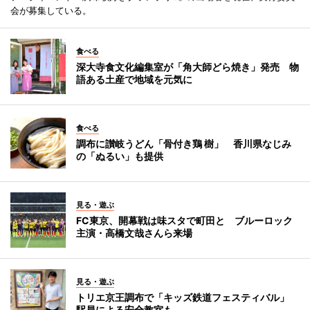
会が募集している。
食べる
深大寺食文化編集室が「角大師どら焼き」発売 物
語ある土産で地域を元気に
食べる
調布に讃岐うどん「骨付き鶏 樹」 香川県なじみ
の「ぬるい」も提供
見る・遊ぶ
FC東京、開幕戦は味スタで町田と ブルーロック
主演・高橋文哉さんら来場
見る・遊ぶ
トリエ京王調布で「キッズ鉄道フェスティバル」
駅員による安全教室も