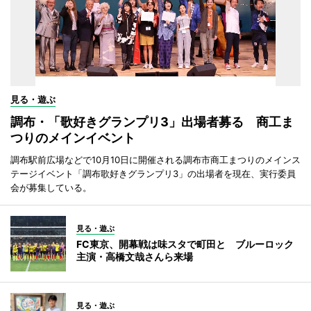
見る・遊ぶ
調布・「歌好きグランプリ3」出場者募る 商工ま
つりのメインイベント
調布駅前広場などで10月10日に開催される調布市商工まつりのメインス
テージイベント「調布歌好きグランプリ3」の出場者を現在、実行委員
会が募集している。
見る・遊ぶ
FC東京、開幕戦は味スタで町田と ブルーロック
主演・高橋文哉さんら来場
見る・遊ぶ