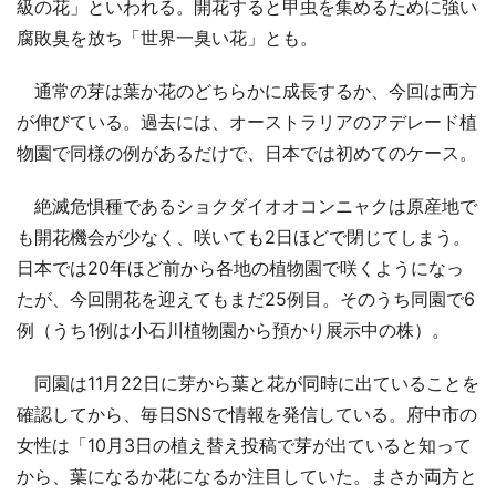
級の花」といわれる。開花すると甲虫を集めるために強い
腐敗臭を放ち「世界一臭い花」とも。
通常の芽は葉か花のどちらかに成長するか、今回は両方
が伸びている。過去には、オーストラリアのアデレード植
物園で同様の例があるだけで、日本では初めてのケース。
絶滅危惧種であるショクダイオオコンニャクは原産地で
も開花機会が少なく、咲いても2日ほどで閉じてしまう。
日本では20年ほど前から各地の植物園で咲くようになっ
たが、今回開花を迎えてもまだ25例目。そのうち同園で6
例（うち1例は小石川植物園から預かり展示中の株）。
同園は11月22日に芽から葉と花が同時に出ていることを
確認してから、毎日SNSで情報を発信している。府中市の
女性は「10月3日の植え替え投稿で芽が出ていると知って
から、葉になるか花になるか注目していた。まさか両方と