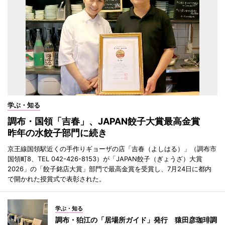
学ぶ・知る
調布・国領「吉春」、JAPAN餃子大賞最高金賞
昨年の水餃子部門に続き
京王線国領駅近くの手作りギョーザの店「吉春（よしはる）」（調布市
国領町8、TEL 042-426-8153）が「JAPAN餃子（ぎょうざ）大賞
2026」の「餃子銘店大賞」部門で最高金賞を受賞し、7月24日に都内
で開かれた授賞式で表彰された。
学ぶ・知る
調布・狛江の「居場所ガイド」発行 猿田彦珈琲調