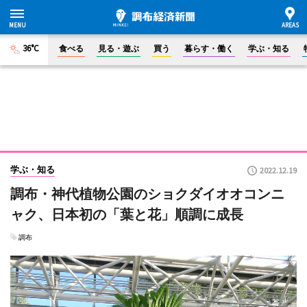
36°C
食べる
見る・遊ぶ
買う
暮らす・働く
学ぶ・知る
学ぶ・知る
2022.12.19
調布・神代植物公園のショクダイオオコンニ
ャク、日本初の「葉と花」順調に成長
調布