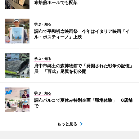
布焙煎ホールでも配架
学ぶ・知る
調布で平和祈念映画祭 今年はイタリア映画「イ
ル・ポスティーノ」上映
学ぶ・知る
府中市郷土の森博物館で「発掘された戦争の記憶」
展 「百式」尾翼を初公開
学ぶ・知る
調布パルコで夏休み特別企画「職場体験」 6店舗
で
もっと見る