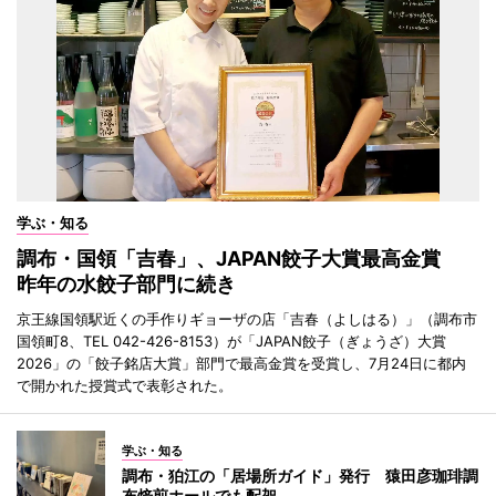
学ぶ・知る
調布・国領「吉春」、JAPAN餃子大賞最高金賞
昨年の水餃子部門に続き
京王線国領駅近くの手作りギョーザの店「吉春（よしはる）」（調布市
国領町8、TEL 042-426-8153）が「JAPAN餃子（ぎょうざ）大賞
2026」の「餃子銘店大賞」部門で最高金賞を受賞し、7月24日に都内
で開かれた授賞式で表彰された。
学ぶ・知る
調布・狛江の「居場所ガイド」発行 猿田彦珈琲調
布焙煎ホールでも配架