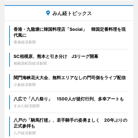
みん経トピックス
香港・九龍塘に韓国料理店「Social」 韓国定番料理を現
代風に
香港経済新聞
SC相模原、熊本と引き分け J3リーグ開幕
相模原町田経済新聞
関門海峡花火大会、無料エリアなしの門司側をライブ配信
小倉経済新聞
八広で「八八祭り」 1500人が提灯行列、多幸アートも
すみだ経済新聞
八戸の「騎馬打毬」、若手騎手の姿勇ましく 20年ぶりの
正式参拝も
八戸経済新聞