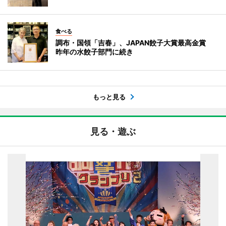
食べる
調布・国領「吉春」、JAPAN餃子大賞最高金賞
昨年の水餃子部門に続き
もっと見る
見る・遊ぶ