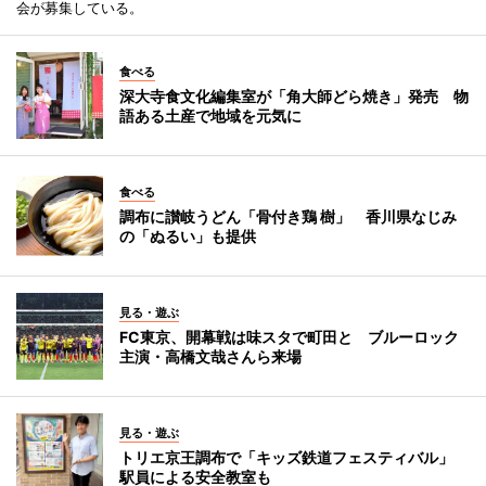
会が募集している。
食べる
深大寺食文化編集室が「角大師どら焼き」発売 物
語ある土産で地域を元気に
食べる
調布に讃岐うどん「骨付き鶏 樹」 香川県なじみ
の「ぬるい」も提供
見る・遊ぶ
FC東京、開幕戦は味スタで町田と ブルーロック
主演・高橋文哉さんら来場
見る・遊ぶ
トリエ京王調布で「キッズ鉄道フェスティバル」
駅員による安全教室も