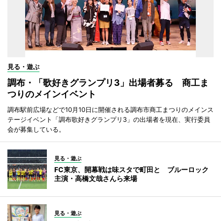
見る・遊ぶ
調布・「歌好きグランプリ3」出場者募る 商工ま
つりのメインイベント
調布駅前広場などで10月10日に開催される調布市商工まつりのメインス
テージイベント「調布歌好きグランプリ3」の出場者を現在、実行委員
会が募集している。
見る・遊ぶ
FC東京、開幕戦は味スタで町田と ブルーロック
主演・高橋文哉さんら来場
見る・遊ぶ