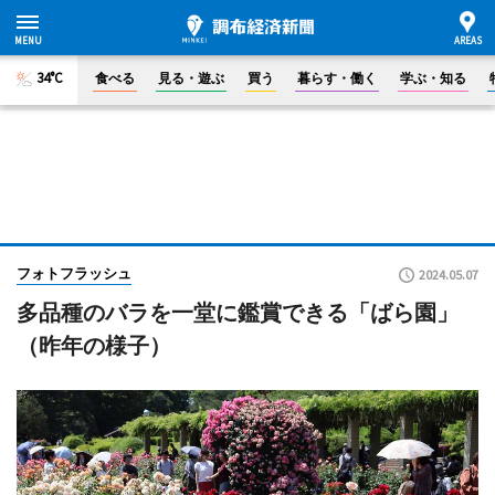
34°C
食べる
見る・遊ぶ
買う
暮らす・働く
学ぶ・知る
フォトフラッシュ
2024.05.07
多品種のバラを一堂に鑑賞できる「ばら園」
（昨年の様子）