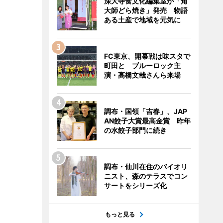
深大寺食文化編集室が「角
大師どら焼き」発売 物語
ある土産で地域を元気に
FC東京、開幕戦は味スタで
町田と ブルーロック主
演・高橋文哉さんら来場
調布・国領「吉春」、JAP
AN餃子大賞最高金賞 昨年
の水餃子部門に続き
調布・仙川在住のバイオリ
ニスト、森のテラスでコン
サートをシリーズ化
もっと見る