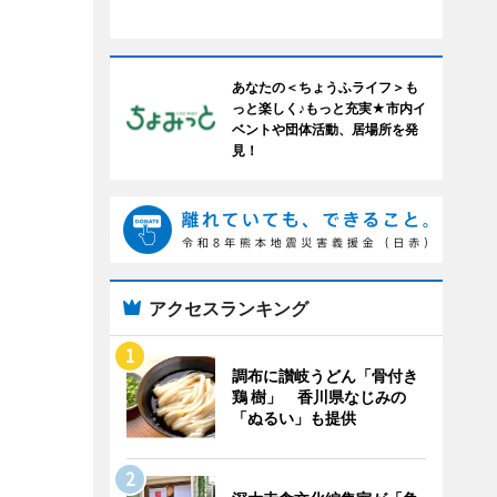
あなたの＜ちょうふライフ＞も
っと楽しく♪もっと充実★市内イ
ベントや団体活動、居場所を発
見！
アクセスランキング
調布に讃岐うどん「骨付き
鶏 樹」 香川県なじみの
「ぬるい」も提供