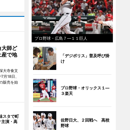
プロ野球・広島７―１１巨人
角大師ど
土産で地
「デジポリス」普及呼び掛
け
深大寺食文
7月18日、
の販売を始
プロ野球・オリックス１―
３楽天
味スタで町
佐野日大、２回戦へ 高校
ク主演・高
野球