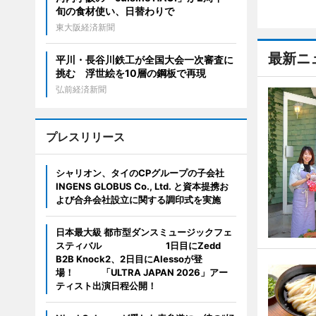
旬の食材使い、日替わりで
東大阪経済新聞
最新ニ
平川・長谷川鉄工が全国大会一次審査に
挑む 浮世絵を10層の鋼板で再現
弘前経済新聞
プレスリリース
シャリオン、タイのCPグループの子会社
INGENS GLOBUS Co., Ltd. と資本提携お
よび合弁会社設立に関する調印式を実施
日本最大級 都市型ダンスミュージックフェ
スティバル 1日目にZedd
B2B Knock2、2日目にAlessoが登
場！ 「ULTRA JAPAN 2026」アー
ティスト出演日程公開！