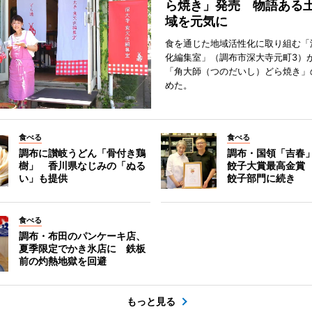
ら焼き」発売 物語ある
域を元気に
食を通じた地域活性化に取り組む「
化編集室」（調布市深大寺元町3）が
「角大師（つのだいし）どら焼き」
めた。
食べる
食べる
調布に讃岐うどん「骨付き鶏
調布・国領「吉春」
樹」 香川県なじみの「ぬる
餃子大賞最高金賞
い」も提供
餃子部門に続き
食べる
調布・布田のパンケーキ店、
夏季限定でかき氷店に 鉄板
前の灼熱地獄を回避
もっと見る