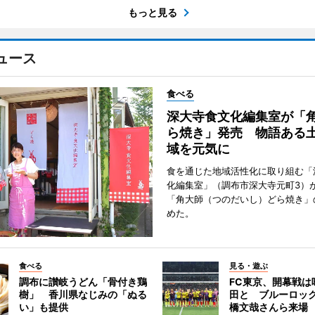
もっと見る
ュース
食べる
深大寺食文化編集室が「
ら焼き」発売 物語ある
域を元気に
食を通じた地域活性化に取り組む「
化編集室」（調布市深大寺元町3）が
「角大師（つのだいし）どら焼き」
めた。
食べる
見る・遊ぶ
調布に讃岐うどん「骨付き鶏
FC東京、開幕戦は
樹」 香川県なじみの「ぬる
田と ブルーロッ
い」も提供
橋文哉さんら来場