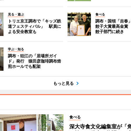
見る・遊ぶ
食べる
トリエ京王調布で「キッズ鉄
調布・国領「吉春」
道フェスティバル」 駅員に
餃子大賞最高金賞
よる安全教室も
餃子部門に続き
学ぶ・知る
調布・狛江の「居場所ガイ
ド」発行 猿田彦珈琲調布焙
煎ホールでも配架
もっと見る
食べる
深大寺食文化編集室が「