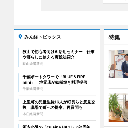
みん経トピックス
特集
狭山で初心者向けAI活用セミナー 仕事
や暮らしに使える実践法紹介
狭山経済新聞
千葉ポートタワーで「BLUE＆FIRE
mini」 地元店が鉄板焼き料理提供
千葉経済新聞
上里町の児童生徒16人が町長らと意見交
換 議場で町への提案、再質問も
本庄経済新聞
河内小阪の「cuisine HAGI」が2周年