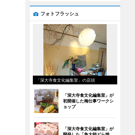
フォトフラッシュ
「深大寺食文化編集室」の店頭
「深大寺食文化編集室」が
初開催した梅仕事ワークシ
ョップ
「深大寺食文化編集室」が
開発した「角大師どら焼