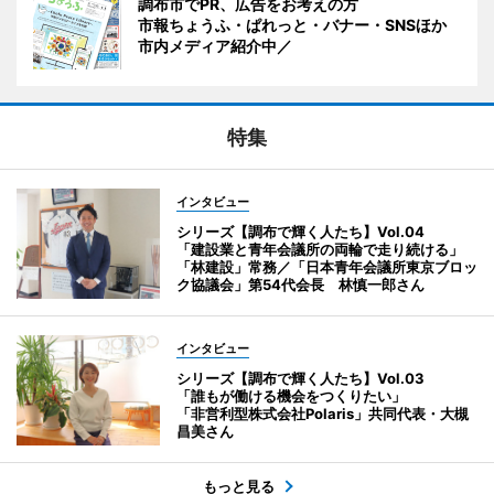
調布市でPR、広告をお考えの方
市報ちょうふ・ぱれっと・バナー・SNSほか
市内メディア紹介中／
特集
インタビュー
シリーズ【調布で輝く人たち】Vol.04
「建設業と青年会議所の両輪で走り続ける」
「林建設」常務／「日本青年会議所東京ブロッ
ク協議会」第54代会長 林慎一郎さん
インタビュー
シリーズ【調布で輝く人たち】Vol.03
「誰もが働ける機会をつくりたい」
「非営利型株式会社Polaris」共同代表・大槻
昌美さん
もっと見る