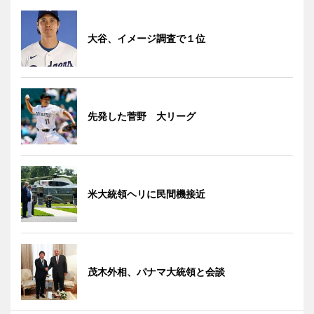
大谷、イメージ調査で１位
先発した菅野 大リーグ
米大統領ヘリに民間機接近
茂木外相、パナマ大統領と会談