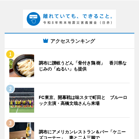
アクセスランキング
調布に讃岐うどん「骨付き鶏 樹」 香川県な
じみの「ぬるい」も提供
FC東京、開幕戦は味スタで町田と ブルーロ
ック主演・高橋文哉さんら来場
調布にアメリカンレストラン＆バー「ケニー
ズコーナー」 妻と二人三脚で