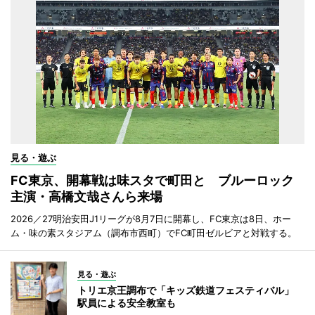
見る・遊ぶ
FC東京、開幕戦は味スタで町田と ブルーロック
主演・高橋文哉さんら来場
2026／27明治安田J1リーグが8月7日に開幕し、FC東京は8日、ホー
ム・味の素スタジアム（調布市西町）でFC町田ゼルビアと対戦する。
見る・遊ぶ
トリエ京王調布で「キッズ鉄道フェスティバル」
駅員による安全教室も