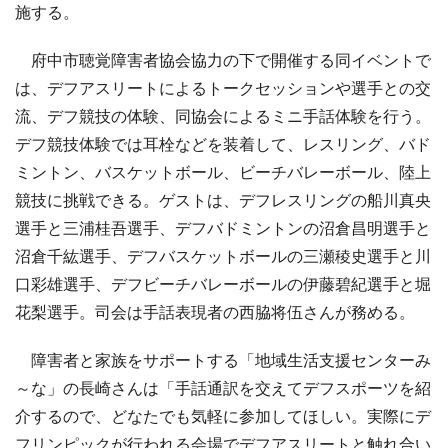
施する。
府中市聴覚障害者協会協力の下で開催する同イベントで
は、デフアスリートによるトークセッションや選手との交
流、デフ競技の体験、同協会によるミニ手話体験を行う。
デフ競技体験では耳栓などを装着して、レスリング、バド
ミントン、バスケットボール、ビーチバレーボール、陸上
競技に挑戦できる。ゲストは、デフレスリングの船川真央
選手と三浦桂吾選手、デフバドミントンの沼倉昌明選手と
沼倉千紘選手、デフバスケットボールの三瀬稜史選手と川
口彩雄選手、デフビーチバレーボールの伊藤碧紀選手と堀
花梨選手。司会は手話表現者の西脇将伍さんが務める。
障害者と家族をサポートする「地域生活支援センターみ
～な」の長崎さんは「手話通訳を交えてデフスポーツを紹
介するので、どなたでも気軽に参加してほしい。実際にデ
フリンピックが行われる会場でデフアスリートと触れ合い