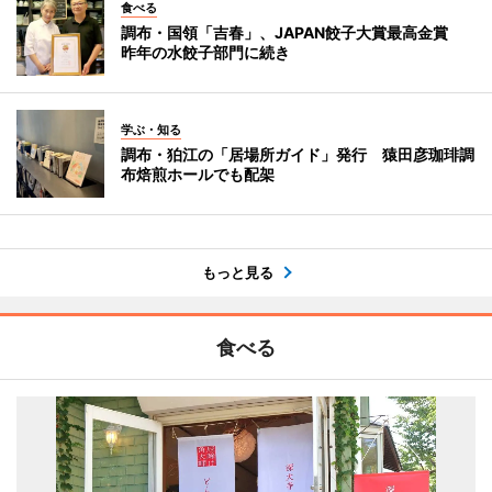
食べる
調布・国領「吉春」、JAPAN餃子大賞最高金賞
昨年の水餃子部門に続き
学ぶ・知る
調布・狛江の「居場所ガイド」発行 猿田彦珈琲調
布焙煎ホールでも配架
もっと見る
食べる