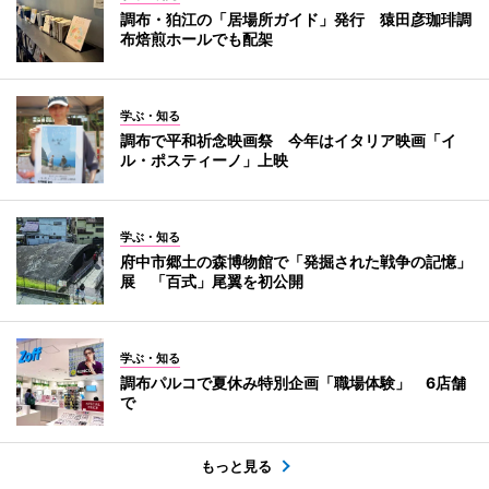
調布・狛江の「居場所ガイド」発行 猿田彦珈琲調
布焙煎ホールでも配架
学ぶ・知る
調布で平和祈念映画祭 今年はイタリア映画「イ
ル・ポスティーノ」上映
学ぶ・知る
府中市郷土の森博物館で「発掘された戦争の記憶」
展 「百式」尾翼を初公開
学ぶ・知る
調布パルコで夏休み特別企画「職場体験」 6店舗
で
もっと見る