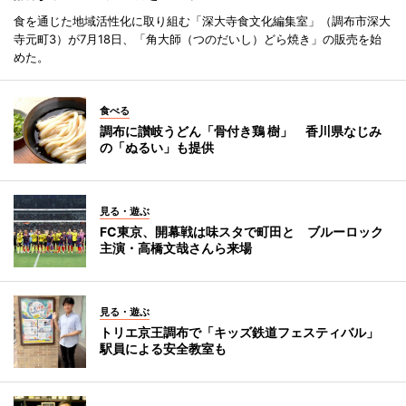
食を通じた地域活性化に取り組む「深大寺食文化編集室」（調布市深大
寺元町3）が7月18日、「角大師（つのだいし）どら焼き」の販売を始
めた。
食べる
調布に讃岐うどん「骨付き鶏 樹」 香川県なじみ
の「ぬるい」も提供
見る・遊ぶ
FC東京、開幕戦は味スタで町田と ブルーロック
主演・高橋文哉さんら来場
見る・遊ぶ
トリエ京王調布で「キッズ鉄道フェスティバル」
駅員による安全教室も