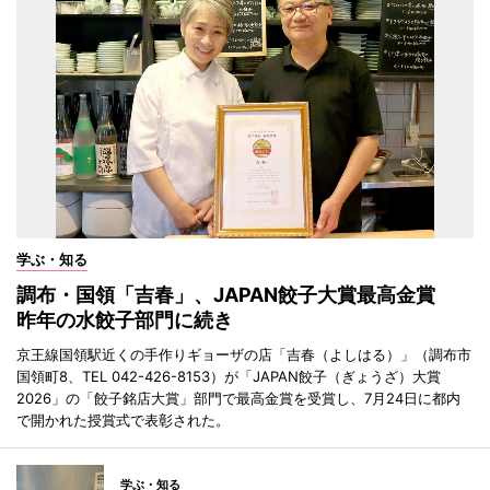
学ぶ・知る
調布・国領「吉春」、JAPAN餃子大賞最高金賞
昨年の水餃子部門に続き
京王線国領駅近くの手作りギョーザの店「吉春（よしはる）」（調布市
国領町8、TEL 042-426-8153）が「JAPAN餃子（ぎょうざ）大賞
2026」の「餃子銘店大賞」部門で最高金賞を受賞し、7月24日に都内
で開かれた授賞式で表彰された。
学ぶ・知る