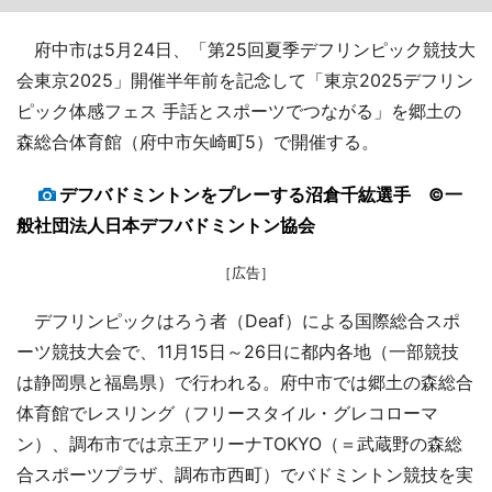
府中市は5月24日、「第25回夏季デフリンピック競技大
会東京2025」開催半年前を記念して「東京2025デフリン
ピック体感フェス 手話とスポーツでつながる」を郷土の
森総合体育館（府中市矢崎町5）で開催する。
デフバドミントンをプレーする沼倉千紘選手 ©一
般社団法人日本デフバドミントン協会
［広告］
デフリンピックはろう者（Deaf）による国際総合スポ
ーツ競技大会で、11月15日～26日に都内各地（一部競技
は静岡県と福島県）で行われる。府中市では郷土の森総合
体育館でレスリング（フリースタイル・グレコローマ
ン）、調布市では京王アリーナTOKYO（＝武蔵野の森総
合スポーツプラザ、調布市西町）でバドミントン競技を実