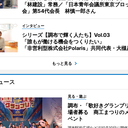
「林建設」常務／「日本青年会議所東京ブロ
会」第54代会長 林慎一郎さん
インタビュー
シリーズ【調布で輝く人たち】Vol.03
「誰もが働ける機会をつくりたい」
「非営利型株式会社Polaris」共同代表・大
もっと見る
ュース
見る・遊ぶ
調布・「歌好きグランプリ
場者募る 商工まつりの
ベント
調布駅前広場などで10月10日に開