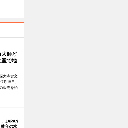
角大師ど
土産で地
深大寺食文
7月18日、
の販売を始
、JAPAN
 昨年の水