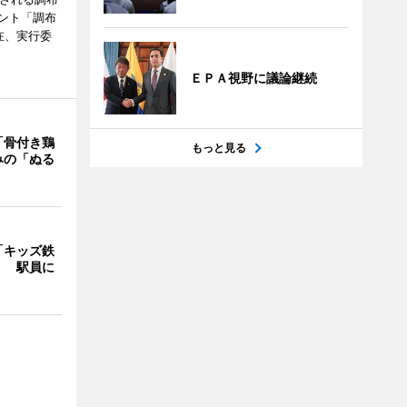
ント「調布
在、実行委
ＥＰＡ視野に議論継続
「骨付き鶏
もっと見る
みの「ぬる
「キッズ鉄
」 駅員に