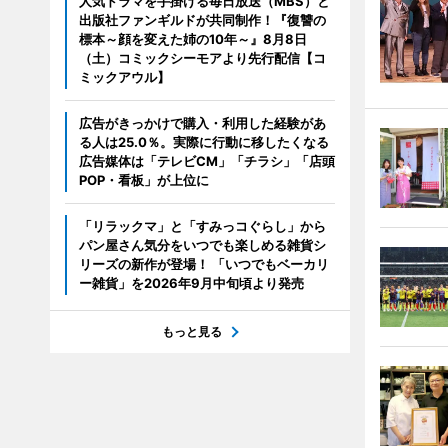
人気ドラマを手掛ける毎日放送（MBS）と
出版社ファンギルドが共同制作！『復讐の
標本～顔を変えた姉の10年～』8月8日
（土）コミックシーモアより先行配信【コ
ミックアウル】
広告がきっかけで購入・利用した経験があ
る人は25.0％。実際に行動に移したくなる
広告媒体は「テレビCM」「チラシ」「店頭
POP・看板」が上位に
「リラックマ」と「すみっコぐらし」から
パン屋さん気分をいつでも楽しめる雑貨シ
リーズの新作が登場！ 「いつでもベーカリ
ー雑貨」を2026年9月中旬頃より発売
もっと見る