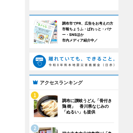
調布市でPR、広告をお考えの方
市報ちょうふ・ぱれっと・バナ
ー・SNSほか
市内メディア紹介中／
アクセスランキング
調布に讃岐うどん「骨付き
鶏 樹」 香川県なじみの
「ぬるい」も提供