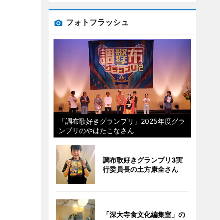
フォトフラッシュ
「調布歌好きグランプリ」2025年度グラ
ンプリのやはたこなさん
調布歌好きグランプリ3実
行委員長の土方康全さん
「深大寺食文化編集室」の