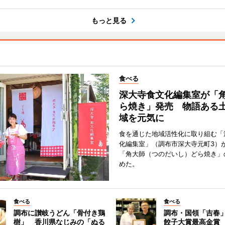
もっと見る
食べる
深大寺食文化編集室が「
ら焼き」発売 物語ある
域を元気に
食を通じた地域活性化に取り組む「
化編集室」（調布市深大寺元町3）が
「角大師（つのだいし）どら焼き」
めた。
食べる
食べる
調布に讃岐うどん「骨付き鶏
調布・国領「吉春」
樹」 香川県なじみの「ぬる
餃子大賞最高金賞