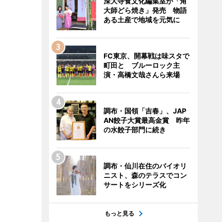
深大寺食文化編集室が「角
大師どら焼き」発売 物語
ある土産で地域を元気に
FC東京、開幕戦は味スタで
町田と ブルーロック主
演・高橋文哉さんら来場
調布・国領「吉春」、JAP
AN餃子大賞最高金賞 昨年
の水餃子部門に続き
調布・仙川在住のバイオリ
ニスト、森のテラスでコン
サートをシリーズ化
もっと見る