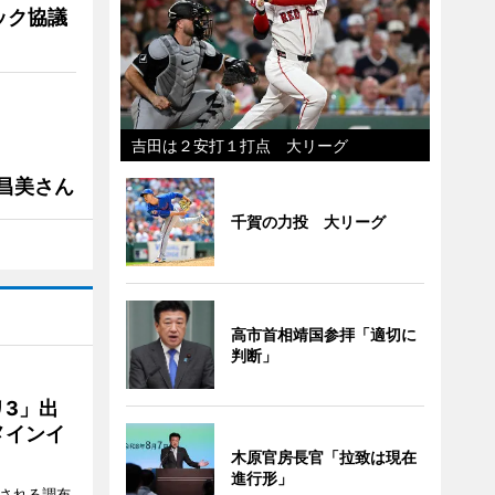
ック協議
吉田は２安打１打点 大リーグ
槻昌美さん
千賀の力投 大リーグ
高市首相靖国参拝「適切に
判断」
3」出
メインイ
木原官房長官「拉致は現在
進行形」
催される調布