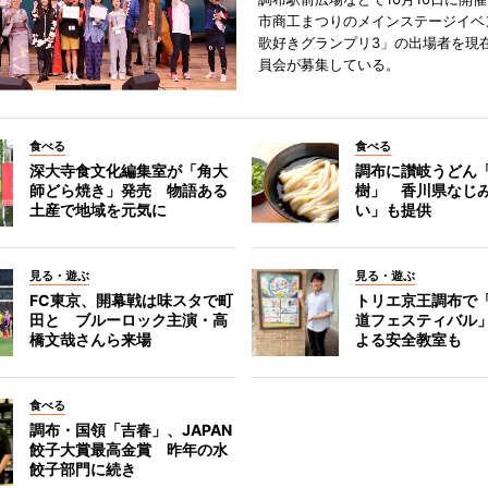
市商工まつりのメインステージイベ
歌好きグランプリ3」の出場者を現
員会が募集している。
食べる
食べる
深大寺食文化編集室が「角大
調布に讃岐うどん
師どら焼き」発売 物語ある
樹」 香川県なじ
土産で地域を元気に
い」も提供
見る・遊ぶ
見る・遊ぶ
FC東京、開幕戦は味スタで町
トリエ京王調布で
田と ブルーロック主演・高
道フェスティバル
橋文哉さんら来場
よる安全教室も
食べる
調布・国領「吉春」、JAPAN
餃子大賞最高金賞 昨年の水
餃子部門に続き