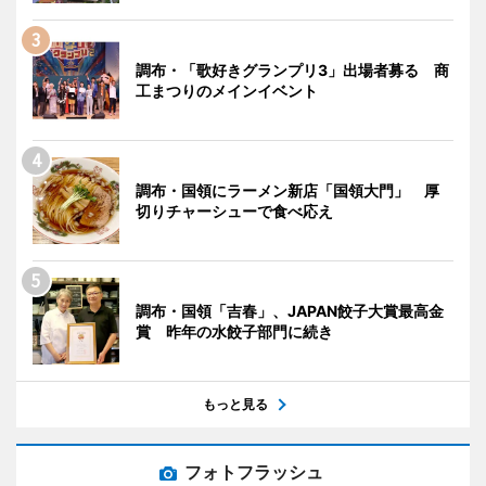
調布・「歌好きグランプリ3」出場者募る 商
工まつりのメインイベント
調布・国領にラーメン新店「国領大門」 厚
切りチャーシューで食べ応え
調布・国領「吉春」、JAPAN餃子大賞最高金
賞 昨年の水餃子部門に続き
もっと見る
フォトフラッシュ