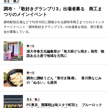
見る・遊ぶ
調布・「歌好きグランプリ3」出場者募る 商工ま
つりのメインイベント
調布駅前広場などで10月10日に開催される調布市商工まつりのメインス
テージイベント「調布歌好きグランプリ3」の出場者を現在、実行委員
会が募集している。
食べる
深大寺食文化編集室が「角大師どら焼き」発売 物
語ある土産で地域を元気に
食べる
調布に讃岐うどん「骨付き鶏 樹」 香川県なじみ
の「ぬるい」も提供
見る・遊ぶ
FC東京、開幕戦は味スタで町田と ブルーロック