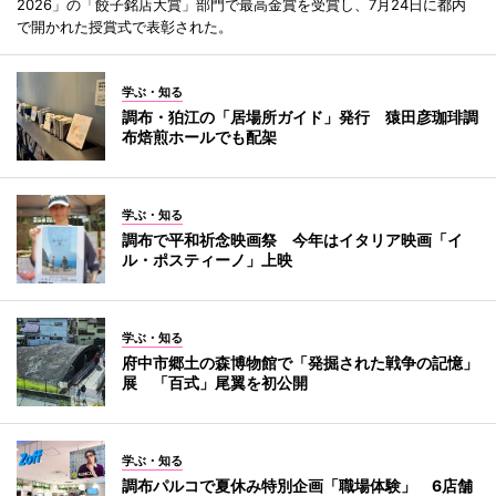
2026」の「餃子銘店大賞」部門で最高金賞を受賞し、7月24日に都内
で開かれた授賞式で表彰された。
学ぶ・知る
調布・狛江の「居場所ガイド」発行 猿田彦珈琲調
布焙煎ホールでも配架
学ぶ・知る
調布で平和祈念映画祭 今年はイタリア映画「イ
ル・ポスティーノ」上映
学ぶ・知る
府中市郷土の森博物館で「発掘された戦争の記憶」
展 「百式」尾翼を初公開
学ぶ・知る
調布パルコで夏休み特別企画「職場体験」 6店舗