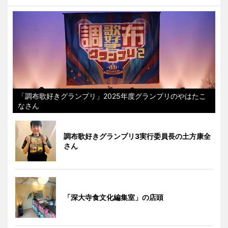
「調布歌好きグランプリ」2025年度グランプリのやはたこ
なさん
調布歌好きグランプリ3実行委員長の土方康全
さん
「深大寺食文化編集室」の店頭