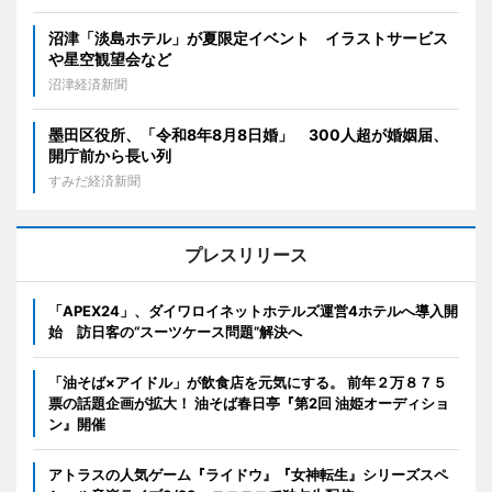
沼津「淡島ホテル」が夏限定イベント イラストサービス
や星空観望会など
沼津経済新聞
墨田区役所、「令和8年8月8日婚」 300人超が婚姻届、
開庁前から長い列
すみだ経済新聞
プレスリリース
「APEX24」、ダイワロイネットホテルズ運営4ホテルへ導入開
始 訪日客の“スーツケース問題”解決へ
「油そば×アイドル」が飲食店を元気にする。 前年２万８７５
票の話題企画が拡大！ 油そば春日亭『第2回 油姫オーディショ
ン』開催
アトラスの人気ゲーム『ライドウ』『女神転生』シリーズスペ