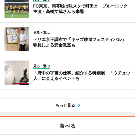
FC東京、開幕戦は味スタで町田と ブルーロック
主演・高橋文哉さんら来場
見る・遊ぶ
トリエ京王調布で「キッズ鉄道フェスティバル」
駅員による安全教室も
見る・遊ぶ
「府中の宇宙の仕事」紹介する特別展 「ウチュウ
人」に会えるイベントも
もっと見る
食べる