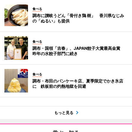
食べる
調布に讃岐うどん「骨付き鶏 樹」 香川県なじみ
の「ぬるい」も提供
食べる
調布・国領「吉春」、JAPAN餃子大賞最高金賞
昨年の水餃子部門に続き
食べる
調布・布田のパンケーキ店、夏季限定でかき氷店
に 鉄板前の灼熱地獄を回避
もっと見る