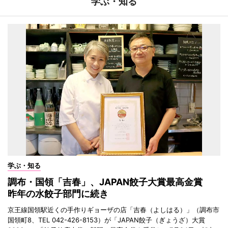
学ぶ・知る
学ぶ・知る
調布・国領「吉春」、JAPAN餃子大賞最高金賞
昨年の水餃子部門に続き
京王線国領駅近くの手作りギョーザの店「吉春（よしはる）」（調布市
国領町8、TEL 042-426-8153）が「JAPAN餃子（ぎょうざ）大賞