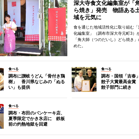
深大寺食文化編集室が「
ら焼き」発売 物語ある
域を元気に
食を通じた地域活性化に取り組む「
化編集室」（調布市深大寺元町3）が
「角大師（つのだいし）どら焼き」
めた。
食べる
食べる
調布に讃岐うどん「骨付き鶏
調布・国領「吉春」
樹」 香川県なじみの「ぬる
餃子大賞最高金賞
い」も提供
餃子部門に続き
食べる
調布・布田のパンケーキ店、
夏季限定でかき氷店に 鉄板
前の灼熱地獄を回避