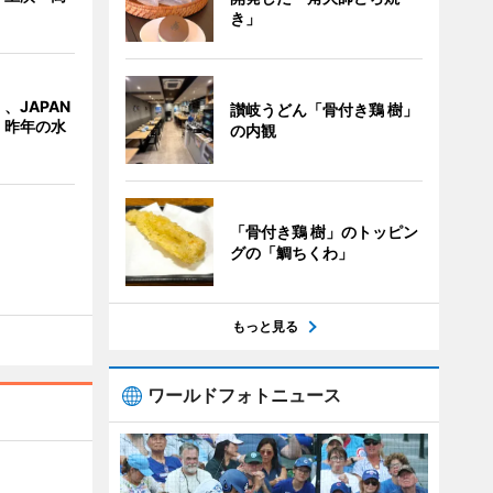
き」
、JAPAN
讃岐うどん「骨付き鶏 樹」
 昨年の水
の内観
「骨付き鶏 樹」のトッピン
グの「鯛ちくわ」
もっと見る
ワールドフォトニュース