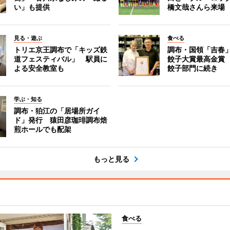
い」も提供
橋文哉さんら来場
見る・遊ぶ
食べる
トリエ京王調布で「キッズ鉄
調布・国領「吉春」
道フェスティバル」 駅員に
餃子大賞最高金賞
よる安全教室も
餃子部門に続き
学ぶ・知る
調布・狛江の「居場所ガイ
ド」発行 猿田彦珈琲調布焙
煎ホールでも配架
もっと見る
食べる