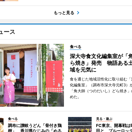
もっと見る
ュース
食べる
深大寺食文化編集室が「
ら焼き」発売 物語ある
域を元気に
食を通じた地域活性化に取り組む「
化編集室」（調布市深大寺元町3）が
「角大師（つのだいし）どら焼き」
めた。
食べる
見る・遊ぶ
調布に讃岐うどん「骨付き鶏
FC東京、開幕戦は
樹」 香川県なじみの「ぬる
田と ブルーロッ