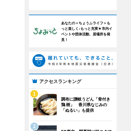
あなたの＜ちょうふライフ＞も
っと楽しく♪もっと充実★市内イ
ベントや団体活動、居場所を発
見！
アクセスランキング
調布に讃岐うどん「骨付き
鶏 樹」 香川県なじみの
「ぬるい」も提供