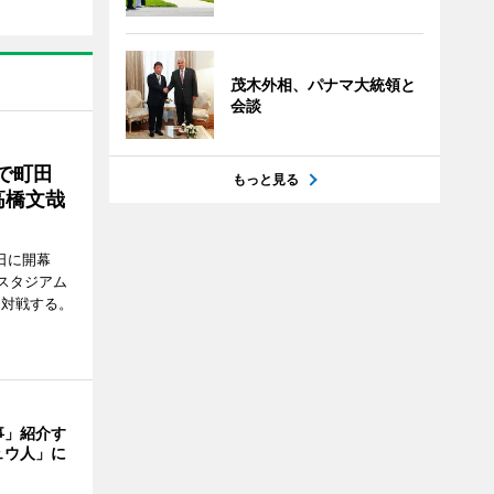
茂木外相、パナマ大統領と
会談
で町田
もっと見る
高橋文哉
7日に開幕
スタジアム
と対戦する。
事」紹介す
ュウ人」に