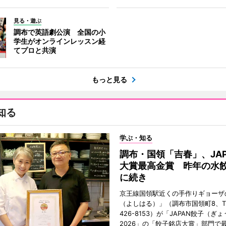
見る・遊ぶ
調布で英語劇公演 全国の小
学生がオンラインレッスン経
てプロと共演
もっと見る
知る
学ぶ・知る
調布・国領「吉春」、JAP
大賞最高金賞 昨年の水
に続き
京王線国領駅近くの手作りギョーザ
（よしはる）」（調布市国領町8、TEL
426-8153）が「JAPAN餃子（ぎ
2026」の「餃子銘店大賞」部門で