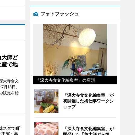
フォトフラッシュ
角大師ど
土産で地
「深大寺食文化編集室」の店頭
深大寺食文
7月18日、
の販売を始
「深大寺食文化編集室」が
初開催した梅仕事ワークシ
ョップ
味スタで町
「深大寺食文化編集室」が
ク主演・高
開発した「角大師どら焼