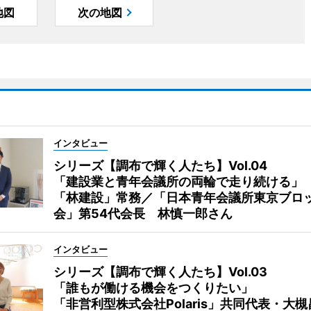
地図
次の地図
インタビュー
シリーズ【調布で輝く人たち】Vol.04
「建設業と青年会議所の両輪で走り続ける」
「林建設」常務／「日本青年会議所東京ブロ
会」第54代会長 林慎一郎さん
インタビュー
シリーズ【調布で輝く人たち】Vol.03
「誰もが働ける機会をつくりたい」
「非営利型株式会社Polaris」共同代表・大