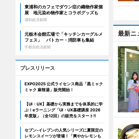
東浦和のカフェでダウン症の織物作家個
展 地元染め物作家とコラボグッズも
浦和経済新聞
最新ニ
元栃木会館広場で「キッチンカーグルメ
フェス」 パトカー・消防車も集結
宇都宮経済新聞
プレスリリース
EXPO2025 公式ライセンス商品「黒ミャク
ミャク 麻辣湯」販売開始！
【UI・UX】基礎から実務までを体系的に学
ぶ！eラーニング「UI・UX基礎講座 2026
年度版」（全12回）の販売をスタート!!
セブン‐イレブンの人気シリーズに夏限定の
レモンスイーツが登場！「爽やかレモンも