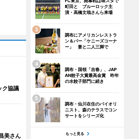
FC東京、開幕戦は味スタで
町田と ブルーロック主
演・高橋文哉さんら来場
調布にアメリカンレストラ
ン＆バー「ケニーズコーナ
ー」 妻と二人三脚で
調布・国領「吉春」、JAP
AN餃子大賞最高金賞 昨年
の水餃子部門に続き
ック協議
調布・仙川在住のバイオリ
ニスト、森のテラスでコン
サートをシリーズ化
もっと見る
槻昌美さん