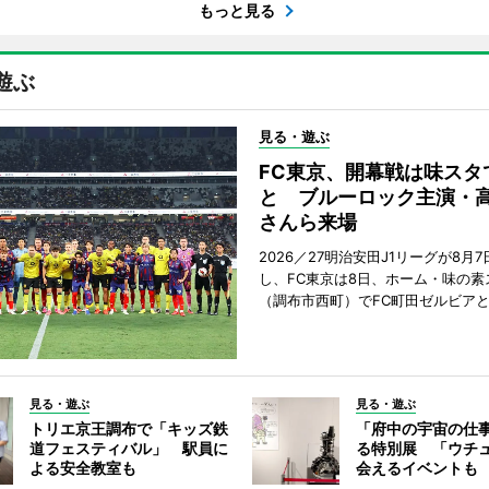
もっと見る
遊ぶ
見る・遊ぶ
FC東京、開幕戦は味スタ
と ブルーロック主演・
さんら来場
2026／27明治安田J1リーグが8月
し、FC東京は8日、ホーム・味の素
（調布市西町）でFC町田ゼルビア
見る・遊ぶ
見る・遊ぶ
トリエ京王調布で「キッズ鉄
「府中の宇宙の仕
道フェスティバル」 駅員に
る特別展 「ウチ
よる安全教室も
会えるイベントも