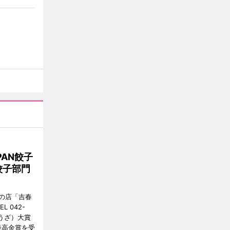
AN餃子
餃子部門
の店「吉春
 042-
ょうざ）大賞
最高金賞を受