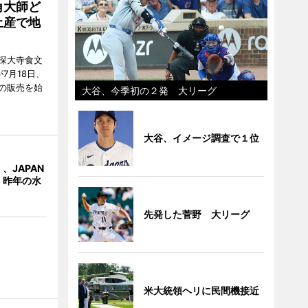
角大師ど
土産で地
深大寺食文
7月18日、
の販売を始
大谷、今季初の２発 大リーグ
大谷、イメージ調査で１位
、JAPAN
 昨年の水
先発した菅野 大リーグ
米大統領ヘリに民間機接近