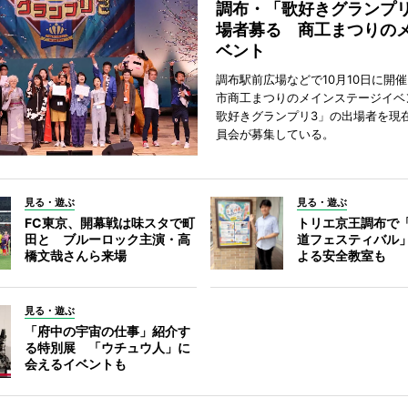
調布・「歌好きグランプリ
場者募る 商工まつりの
ベント
調布駅前広場などで10月10日に開
市商工まつりのメインステージイベ
歌好きグランプリ3」の出場者を現
員会が募集している。
見る・遊ぶ
見る・遊ぶ
FC東京、開幕戦は味スタで町
トリエ京王調布で
田と ブルーロック主演・高
道フェスティバル
橋文哉さんら来場
よる安全教室も
見る・遊ぶ
「府中の宇宙の仕事」紹介す
る特別展 「ウチュウ人」に
会えるイベントも