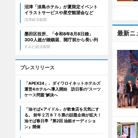
沼津「淡島ホテル」が夏限定イベント
イラストサービスや星空観望会など
沼津経済新聞
最新ニ
墨田区役所、「令和8年8月8日婚」
300人超が婚姻届、開庁前から長い列
すみだ経済新聞
プレスリリース
「APEX24」、ダイワロイネットホテルズ
運営4ホテルへ導入開始 訪日客の“スーツ
ケース問題”解決へ
「油そば×アイドル」が飲食店を元気にす
る。 前年２万８７５票の話題企画が拡大！
油そば春日亭『第2回 油姫オーディショ
ン』開催