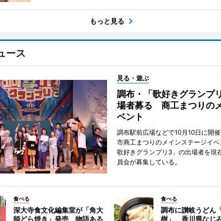
もっと見る
ュース
見る・遊ぶ
調布・「歌好きグランプリ
場者募る 商工まつりの
ベント
調布駅前広場などで10月10日に開
市商工まつりのメインステージイベ
歌好きグランプリ3」の出場者を現
員会が募集している。
食べる
食べる
深大寺食文化編集室が「角大
調布に讃岐うどん
師どら焼き」発売 物語ある
樹」 香川県なじ