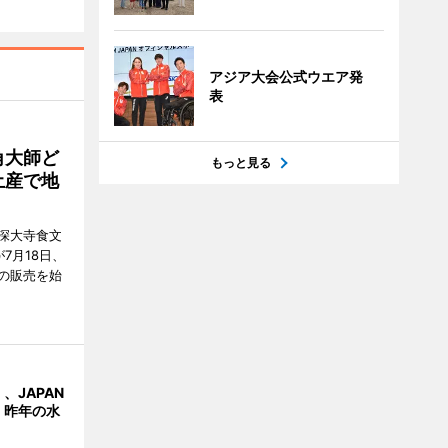
アジア大会公式ウエア発
表
角大師ど
もっと見る
土産で地
深大寺食文
7月18日、
の販売を始
、JAPAN
 昨年の水