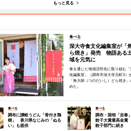
もっと見る
食べる
深大寺食文化編集室が「
ら焼き」発売 物語ある
域を元気に
食を通じた地域活性化に取り組む「
化編集室」（調布市深大寺元町3）が
「角大師（つのだいし）どら焼き」
めた。
食べる
食べる
調布に讃岐うどん「骨付き鶏
調布・国領「吉春」
樹」 香川県なじみの「ぬる
餃子大賞最高金賞
い」も提供
餃子部門に続き