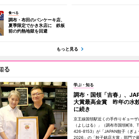
食べる
調布・布田のパンケーキ店、
夏季限定でかき氷店に 鉄板
前の灼熱地獄を回避
もっと見る
知る
学ぶ・知る
調布・国領「吉春」、JAP
大賞最高金賞 昨年の水
に続き
京王線国領駅近くの手作りギョーザ
（よしはる）」（調布市国領町8、TEL
426-8153）が「JAPAN餃子（ぎ
2026」の「餃子銘店大賞」部門で