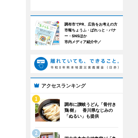
調布市でPR、広告をお考えの方
市報ちょうふ・ぱれっと・バナ
ー・SNSほか
市内メディア紹介中／
アクセスランキング
調布に讃岐うどん「骨付き
鶏 樹」 香川県なじみの
「ぬるい」も提供