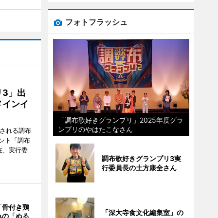
フォトフラッシュ
3」出
メインイ
「調布歌好きグランプリ」2025年度グラ
ンプリのやはたこなさん
催される調布
ント「調布
在、実行委
調布歌好きグランプリ3実
行委員長の土方康全さん
「骨付き鶏
「深大寺食文化編集室」の
みの「ぬる