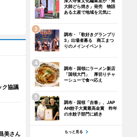
深大寺食文化編集室が「角
大師どら焼き」発売 物語
ある土産で地域を元気に
調布・「歌好きグランプリ
3」出場者募る 商工まつ
りのメインイベント
調布・国領にラーメン新店
「国領大門」 厚切りチャ
ーシューで食べ応え
ック協議
調布・国領「吉春」、JAP
AN餃子大賞最高金賞 昨年
の水餃子部門に続き
もっと見る
槻昌美さん