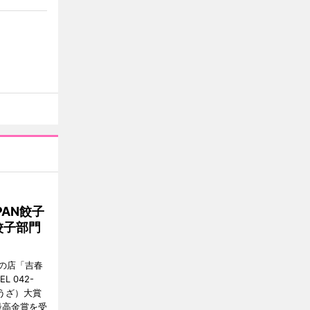
AN餃子
餃子部門
の店「吉春
 042-
ょうざ）大賞
最高金賞を受