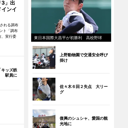
3」出
メインイ
催される調布
ント「調布
在、実行委
東日本国際大昌平が初勝利 高校野球
上野動物園で交通安全呼び
掛け
「キッズ鉄
」 駅員に
佐々木６回２失点 大リー
グ
復興のシュシャ、愛国の観
光地に