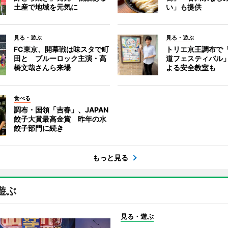
土産で地域を元気に
い」も提供
見る・遊ぶ
見る・遊ぶ
FC東京、開幕戦は味スタで町
トリエ京王調布で
田と ブルーロック主演・高
道フェスティバル
橋文哉さんら来場
よる安全教室も
食べる
調布・国領「吉春」、JAPAN
餃子大賞最高金賞 昨年の水
餃子部門に続き
もっと見る
遊ぶ
見る・遊ぶ