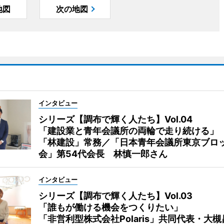
地図
次の地図
インタビュー
シリーズ【調布で輝く人たち】Vol.04
「建設業と青年会議所の両輪で走り続ける」
「林建設」常務／「日本青年会議所東京ブロ
会」第54代会長 林慎一郎さん
インタビュー
シリーズ【調布で輝く人たち】Vol.03
「誰もが働ける機会をつくりたい」
「非営利型株式会社Polaris」共同代表・大