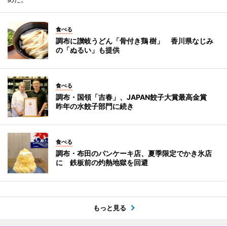
食べる
調布に讃岐うどん「骨付き鶏 樹」 香川県なじみ
の「ぬるい」も提供
食べる
調布・国領「吉春」、JAPAN餃子大賞最高金賞
昨年の水餃子部門に続き
食べる
調布・布田のパンケーキ店、夏季限定でかき氷店
に 鉄板前の灼熱地獄を回避
もっと見る