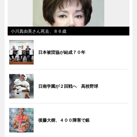
小川真由美さん死去、８６歳
日本被団協が結成７０年
日南学園が２回戦へ 高校野球
後藤大樹、４００障害で銀