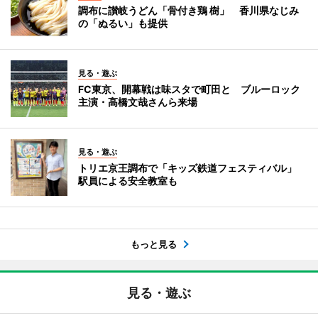
調布に讃岐うどん「骨付き鶏 樹」 香川県なじみ
の「ぬるい」も提供
見る・遊ぶ
FC東京、開幕戦は味スタで町田と ブルーロック
主演・高橋文哉さんら来場
見る・遊ぶ
トリエ京王調布で「キッズ鉄道フェスティバル」
駅員による安全教室も
もっと見る
見る・遊ぶ