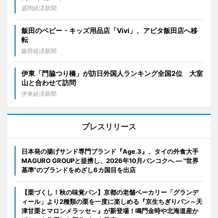
盛岡経済新聞
飯田のベビー・キッズ用品店「Vivi」、アピタ飯田店へ移
転
飯田経済新聞
伊東「門脇つり橋」が訪日外国人ランキング全国2位 大室
山と合わせて訪問
伊東経済新聞
プレスリリース
日本発の揚げサンド専門ブランド『Age.3』、タイの外食大手
MAGURO GROUPと提携し、2026年10月バンコクへ ― "世界
基準"のブランドをめざし6カ国目を出店
【栗づくし！秋の味覚パン】京都の老舗ベーカリー「グランデ
ィール」より2種類の栗を一度に楽しめる『京生ちぎりパン～天
津甘栗とマロンメラッセ～』が新登場！鳴門金時や北海道産か