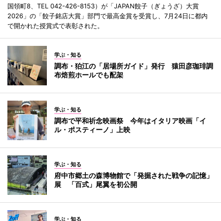
国領町8、TEL 042-426-8153）が「JAPAN餃子（ぎょうざ）大賞
2026」の「餃子銘店大賞」部門で最高金賞を受賞し、7月24日に都内
で開かれた授賞式で表彰された。
学ぶ・知る
調布・狛江の「居場所ガイド」発行 猿田彦珈琲調
布焙煎ホールでも配架
学ぶ・知る
調布で平和祈念映画祭 今年はイタリア映画「イ
ル・ポスティーノ」上映
学ぶ・知る
府中市郷土の森博物館で「発掘された戦争の記憶」
展 「百式」尾翼を初公開
学ぶ・知る