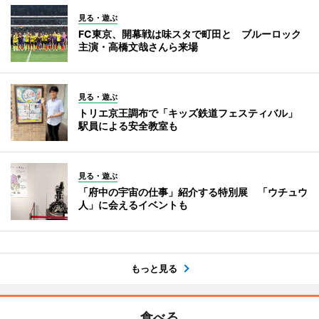
見る・遊ぶ
FC東京、開幕戦は味スタで町田と ブルーロック
主演・高橋文哉さんら来場
見る・遊ぶ
トリエ京王調布で「キッズ鉄道フェスティバル」
駅員による安全教室も
見る・遊ぶ
「府中の宇宙の仕事」紹介する特別展 「ウチュウ
人」に会えるイベントも
もっと見る
食べる