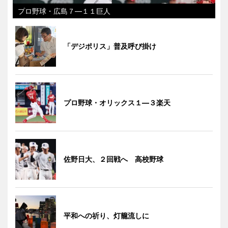
プロ野球・広島７―１１巨人
「デジポリス」普及呼び掛け
プロ野球・オリックス１―３楽天
佐野日大、２回戦へ 高校野球
平和への祈り、灯籠流しに