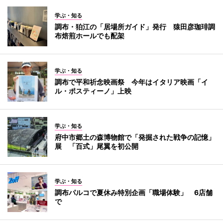
学ぶ・知る
調布・狛江の「居場所ガイド」発行 猿田彦珈琲調
布焙煎ホールでも配架
学ぶ・知る
調布で平和祈念映画祭 今年はイタリア映画「イ
ル・ポスティーノ」上映
学ぶ・知る
府中市郷土の森博物館で「発掘された戦争の記憶」
展 「百式」尾翼を初公開
学ぶ・知る
調布パルコで夏休み特別企画「職場体験」 6店舗
で