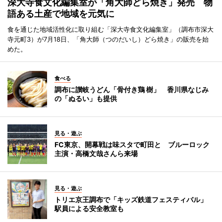
深大寺食文化編集室が「角大師どら焼き」発売 物
語ある土産で地域を元気に
食を通じた地域活性化に取り組む「深大寺食文化編集室」（調布市深大
寺元町3）が7月18日、「角大師（つのだいし）どら焼き」の販売を始
めた。
食べる
調布に讃岐うどん「骨付き鶏 樹」 香川県なじみ
の「ぬるい」も提供
見る・遊ぶ
FC東京、開幕戦は味スタで町田と ブルーロック
主演・高橋文哉さんら来場
見る・遊ぶ
トリエ京王調布で「キッズ鉄道フェスティバル」
駅員による安全教室も