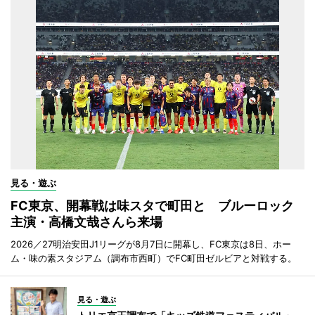
見る・遊ぶ
FC東京、開幕戦は味スタで町田と ブルーロック
主演・高橋文哉さんら来場
2026／27明治安田J1リーグが8月7日に開幕し、FC東京は8日、ホー
ム・味の素スタジアム（調布市西町）でFC町田ゼルビアと対戦する。
見る・遊ぶ