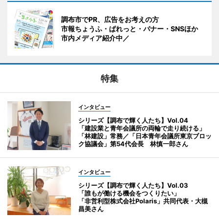
調布市でPR、広告をお考えの方
市報ちょうふ・ぱれっと・バナー・SNSほか
市内メディア紹介中／
特集
インタビュー
シリーズ【調布で輝く人たち】Vol.04
「建設業と青年会議所の両輪で走り続ける」
「林建設」常務／「日本青年会議所東京ブロッ
ク協議会」第54代会長 林慎一郎さん
インタビュー
シリーズ【調布で輝く人たち】Vol.03
「誰もが働ける機会をつくりたい」
「非営利型株式会社Polaris」共同代表・大槻
昌美さん