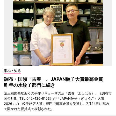
学ぶ・知る
調布・国領「吉春」、JAPAN餃子大賞最高金賞
昨年の水餃子部門に続き
京王線国領駅近くの手作りギョーザの店「吉春（よしはる）」（調布市
国領町8、TEL 042-426-8153）が「JAPAN餃子（ぎょうざ）大賞
2026」の「餃子銘店大賞」部門で最高金賞を受賞し、7月24日に都内
で開かれた授賞式で表彰された。