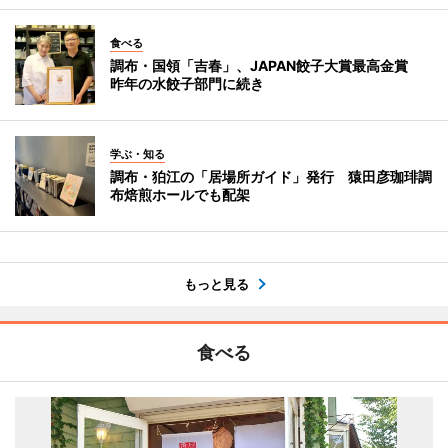
食べる
調布・国領「吉春」、JAPAN餃子大賞最高金賞
昨年の水餃子部門に続き
学ぶ・知る
調布・狛江の「居場所ガイド」発行 猿田彦珈琲調
布焙煎ホールでも配架
もっと見る
食べる