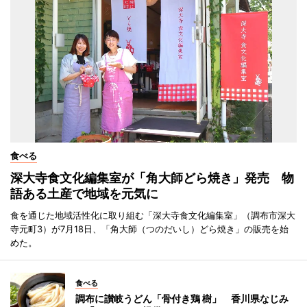
食べる
深大寺食文化編集室が「角大師どら焼き」発売 物
語ある土産で地域を元気に
食を通じた地域活性化に取り組む「深大寺食文化編集室」（調布市深大
寺元町3）が7月18日、「角大師（つのだいし）どら焼き」の販売を始
めた。
食べる
調布に讃岐うどん「骨付き鶏 樹」 香川県なじみ