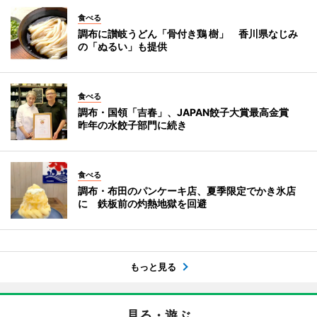
食べる
調布に讃岐うどん「骨付き鶏 樹」 香川県なじみ
の「ぬるい」も提供
食べる
調布・国領「吉春」、JAPAN餃子大賞最高金賞
昨年の水餃子部門に続き
食べる
調布・布田のパンケーキ店、夏季限定でかき氷店
に 鉄板前の灼熱地獄を回避
もっと見る
見る・遊ぶ