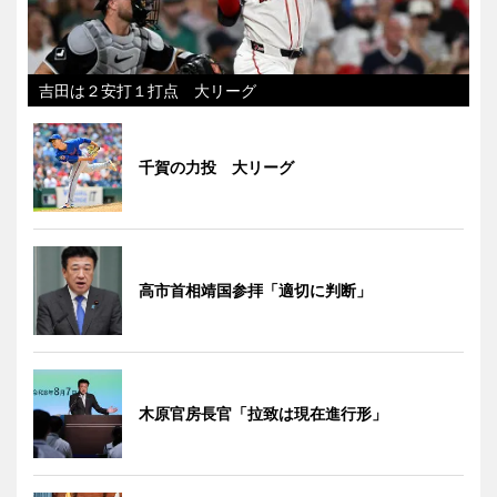
吉田は２安打１打点 大リーグ
千賀の力投 大リーグ
高市首相靖国参拝「適切に判断」
木原官房長官「拉致は現在進行形」