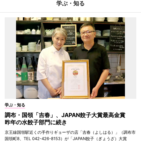
学ぶ・知る
学ぶ・知る
調布・国領「吉春」、JAPAN餃子大賞最高金賞
昨年の水餃子部門に続き
京王線国領駅近くの手作りギョーザの店「吉春（よしはる）」（調布市
国領町8、TEL 042-426-8153）が「JAPAN餃子（ぎょうざ）大賞