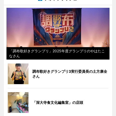
「調布歌好きグランプリ」2025年度グランプリのやはたこ
なさん
調布歌好きグランプリ3実行委員長の土方康全
さん
「深大寺食文化編集室」の店頭