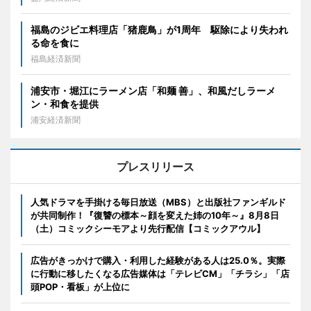
福島のジビエ料理店「猪鹿鳥」が1周年 駆除により失われ
る命を食に
福島経済新聞
浦安市・堀江にラーメン店「和麺 善」、和風だしラーメ
ン・和食を提供
浦安経済新聞
プレスリリース
人気ドラマを手掛ける毎日放送（MBS）と出版社ファンギルド
が共同制作！『復讐の標本～顔を変えた姉の10年～』8月8日
（土）コミックシーモアより先行配信【コミックアウル】
広告がきっかけで購入・利用した経験がある人は25.0％。実際
に行動に移したくなる広告媒体は「テレビCM」「チラシ」「店
頭POP・看板」が上位に