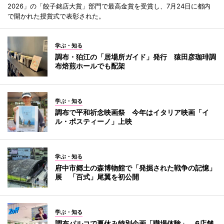
2026」の「餃子銘店大賞」部門で最高金賞を受賞し、7月24日に都内
で開かれた授賞式で表彰された。
学ぶ・知る
調布・狛江の「居場所ガイド」発行 猿田彦珈琲調
布焙煎ホールでも配架
学ぶ・知る
調布で平和祈念映画祭 今年はイタリア映画「イ
ル・ポスティーノ」上映
学ぶ・知る
府中市郷土の森博物館で「発掘された戦争の記憶」
展 「百式」尾翼を初公開
学ぶ・知る
調布パルコで夏休み特別企画「職場体験」 6店舗