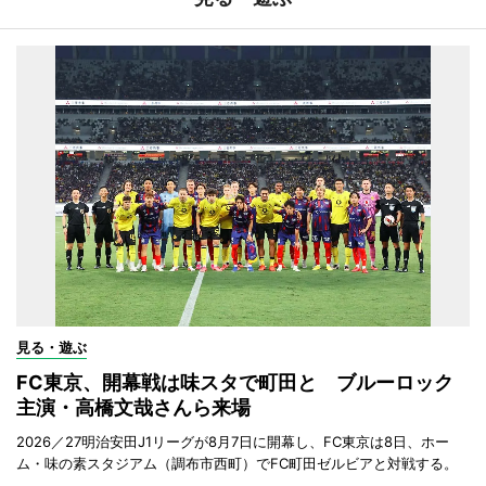
見る・遊ぶ
FC東京、開幕戦は味スタで町田と ブルーロック
主演・高橋文哉さんら来場
2026／27明治安田J1リーグが8月7日に開幕し、FC東京は8日、ホー
ム・味の素スタジアム（調布市西町）でFC町田ゼルビアと対戦する。