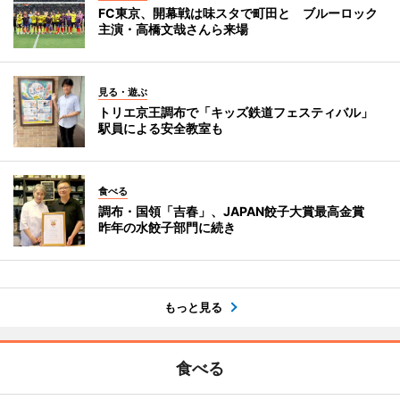
FC東京、開幕戦は味スタで町田と ブルーロック
主演・高橋文哉さんら来場
見る・遊ぶ
トリエ京王調布で「キッズ鉄道フェスティバル」
駅員による安全教室も
食べる
調布・国領「吉春」、JAPAN餃子大賞最高金賞
昨年の水餃子部門に続き
もっと見る
食べる