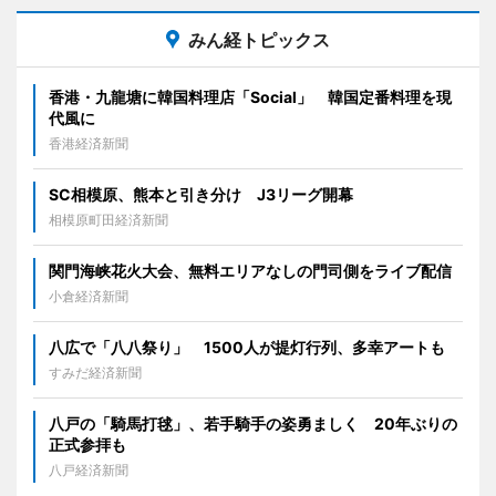
みん経トピックス
香港・九龍塘に韓国料理店「Social」 韓国定番料理を現
代風に
香港経済新聞
SC相模原、熊本と引き分け J3リーグ開幕
相模原町田経済新聞
関門海峡花火大会、無料エリアなしの門司側をライブ配信
小倉経済新聞
八広で「八八祭り」 1500人が提灯行列、多幸アートも
すみだ経済新聞
八戸の「騎馬打毬」、若手騎手の姿勇ましく 20年ぶりの
正式参拝も
八戸経済新聞