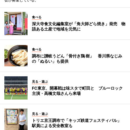
食べる
深大寺食文化編集室が「角大師どら焼き」発売 物
語ある土産で地域を元気に
食べる
調布に讃岐うどん「骨付き鶏 樹」 香川県なじみ
の「ぬるい」も提供
見る・遊ぶ
FC東京、開幕戦は味スタで町田と ブルーロック
主演・高橋文哉さんら来場
見る・遊ぶ
トリエ京王調布で「キッズ鉄道フェスティバル」
駅員による安全教室も