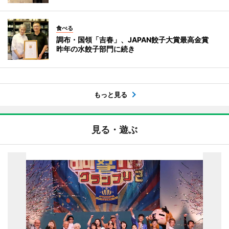
食べる
調布・国領「吉春」、JAPAN餃子大賞最高金賞
昨年の水餃子部門に続き
もっと見る
見る・遊ぶ