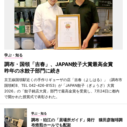
学ぶ・知る
調布・国領「吉春」、JAPAN餃子大賞最高金賞
昨年の水餃子部門に続き
京王線国領駅近くの手作りギョーザの店「吉春（よしはる）」（調布市
国領町8、TEL 042-426-8153）が「JAPAN餃子（ぎょうざ）大賞
2026」の「餃子銘店大賞」部門で最高金賞を受賞し、7月24日に都内
で開かれた授賞式で表彰された。
学ぶ・知る
調布・狛江の「居場所ガイド」発行 猿田彦珈琲調
布焙煎ホールでも配架