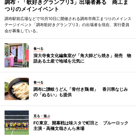
調布・「歌好きグランプリ3」出場者募る 商工ま
つりのメインイベント
調布駅前広場などで10月10日に開催される調布市商工まつりのメインス
テージイベント「調布歌好きグランプリ3」の出場者を現在、実行委員
会が募集している。
食べる
深大寺食文化編集室が「角大師どら焼き」発売 物
語ある土産で地域を元気に
食べる
調布に讃岐うどん「骨付き鶏 樹」 香川県なじみ
の「ぬるい」も提供
見る・遊ぶ
FC東京、開幕戦は味スタで町田と ブルーロック
主演・高橋文哉さんら来場