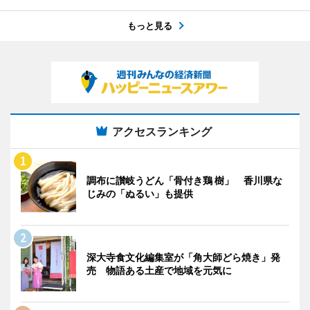
もっと見る
アクセスランキング
調布に讃岐うどん「骨付き鶏 樹」 香川県な
じみの「ぬるい」も提供
深大寺食文化編集室が「角大師どら焼き」発
売 物語ある土産で地域を元気に