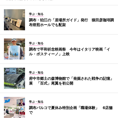
学ぶ・知る
調布・狛江の「居場所ガイド」発行 猿田彦珈琲調
布焙煎ホールでも配架
学ぶ・知る
調布で平和祈念映画祭 今年はイタリア映画「イ
ル・ポスティーノ」上映
学ぶ・知る
府中市郷土の森博物館で「発掘された戦争の記憶」
展 「百式」尾翼を初公開
学ぶ・知る
調布パルコで夏休み特別企画「職場体験」 6店舗
で