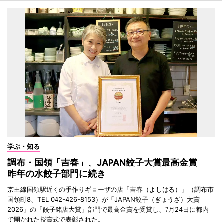
学ぶ・知る
調布・国領「吉春」、JAPAN餃子大賞最高金賞
昨年の水餃子部門に続き
京王線国領駅近くの手作りギョーザの店「吉春（よしはる）」（調布市
国領町8、TEL 042-426-8153）が「JAPAN餃子（ぎょうざ）大賞
2026」の「餃子銘店大賞」部門で最高金賞を受賞し、7月24日に都内
で開かれた授賞式で表彰された。