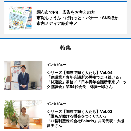
調布市でPR、広告をお考えの方
市報ちょうふ・ぱれっと・バナー・SNSほか
市内メディア紹介中／
特集
インタビュー
シリーズ【調布で輝く人たち】Vol.04
「建設業と青年会議所の両輪で走り続ける」
「林建設」常務／「日本青年会議所東京ブロッ
ク協議会」第54代会長 林慎一郎さん
インタビュー
シリーズ【調布で輝く人たち】Vol.03
「誰もが働ける機会をつくりたい」
「非営利型株式会社Polaris」共同代表・大槻
昌美さん