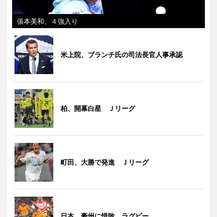
張本美和、４強入り
米上院、ブランチ氏の司法長官人事承認
柏、開幕白星 Ｊリーグ
町田、大勝で発進 Ｊリーグ
日本、豪州に惜敗 ラグビー