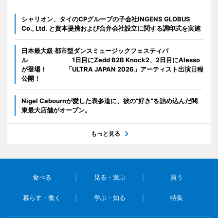
シャリオン、タイのCPグループの子会社INGENS GLOBUS
Co., Ltd. と資本提携および合弁会社設立に関する調印式を実施
日本最大級 都市型ダンスミュージックフェスティバ
ル 1日目にZedd B2B Knock2、2日目にAlesso
が登場！ 「ULTRA JAPAN 2026」アーティスト出演日程
公開！
Nigel Cabournが愛した表参道に、彼の“好き”を詰め込んだ関
東最大店舗がオープン。
もっと見る
食べる
見る・遊ぶ
買う
暮らす・働く
学ぶ・知る
特集