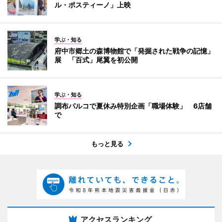
ル・ポスティーノ」上映
学ぶ・知る
府中市郷土の森博物館で「発掘された戦争の記憶」
展 「百式」尾翼を初公開
学ぶ・知る
調布パルコで夏休み特別企画「職場体験」 6店舗
で
もっと見る
アクセスランキング