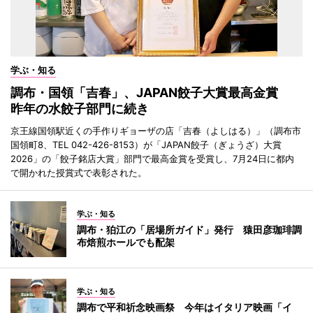
学ぶ・知る
調布・国領「吉春」、JAPAN餃子大賞最高金賞
昨年の水餃子部門に続き
京王線国領駅近くの手作りギョーザの店「吉春（よしはる）」（調布市
国領町8、TEL 042-426-8153）が「JAPAN餃子（ぎょうざ）大賞
2026」の「餃子銘店大賞」部門で最高金賞を受賞し、7月24日に都内
で開かれた授賞式で表彰された。
学ぶ・知る
調布・狛江の「居場所ガイド」発行 猿田彦珈琲調
布焙煎ホールでも配架
学ぶ・知る
調布で平和祈念映画祭 今年はイタリア映画「イ