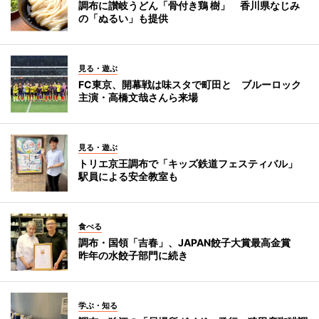
調布に讃岐うどん「骨付き鶏 樹」 香川県なじみ
の「ぬるい」も提供
見る・遊ぶ
FC東京、開幕戦は味スタで町田と ブルーロック
主演・高橋文哉さんら来場
見る・遊ぶ
トリエ京王調布で「キッズ鉄道フェスティバル」
駅員による安全教室も
食べる
調布・国領「吉春」、JAPAN餃子大賞最高金賞
昨年の水餃子部門に続き
学ぶ・知る