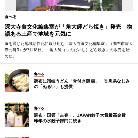
食べる
深大寺食文化編集室が「角大師どら焼き」発売 物
語ある土産で地域を元気に
食を通じた地域活性化に取り組む「深大寺食文化編集室」（調布市深大
寺元町3）が7月18日、「角大師（つのだいし）どら焼き」の販売を始
めた。
食べる
調布に讃岐うどん「骨付き鶏 樹」 香川県なじみ
の「ぬるい」も提供
食べる
調布・国領「吉春」、JAPAN餃子大賞最高金賞
昨年の水餃子部門に続き