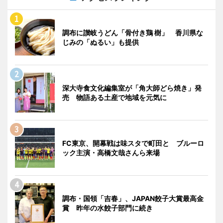
調布に讃岐うどん「骨付き鶏 樹」 香川県な
じみの「ぬるい」も提供
深大寺食文化編集室が「角大師どら焼き」発
売 物語ある土産で地域を元気に
FC東京、開幕戦は味スタで町田と ブルーロ
ック主演・高橋文哉さんら来場
調布・国領「吉春」、JAPAN餃子大賞最高金
賞 昨年の水餃子部門に続き