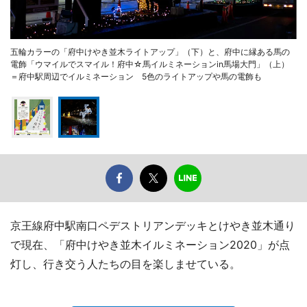
五輪カラーの「府中けやき並木ライトアップ」（下）と、府中に縁ある馬の
電飾「ウマイルでスマイル！府中☆馬イルミネーションin馬場大門」（上）
＝府中駅周辺でイルミネーション 5色のライトアップや馬の電飾も
京王線府中駅南口ペデストリアンデッキとけやき並木通り
で現在、「府中けやき並木イルミネーション2020」が点
灯し、行き交う人たちの目を楽しませている。