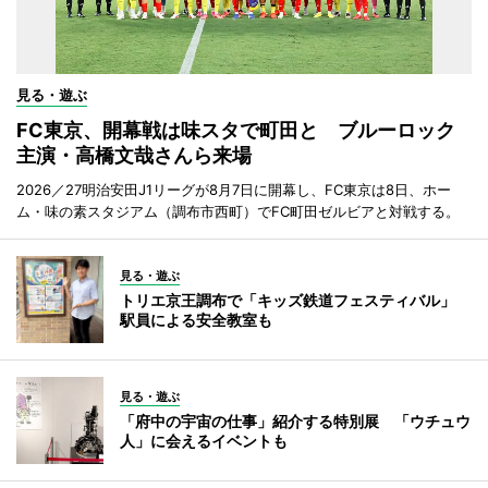
見る・遊ぶ
FC東京、開幕戦は味スタで町田と ブルーロック
主演・高橋文哉さんら来場
2026／27明治安田J1リーグが8月7日に開幕し、FC東京は8日、ホー
ム・味の素スタジアム（調布市西町）でFC町田ゼルビアと対戦する。
見る・遊ぶ
トリエ京王調布で「キッズ鉄道フェスティバル」
駅員による安全教室も
見る・遊ぶ
「府中の宇宙の仕事」紹介する特別展 「ウチュウ
人」に会えるイベントも