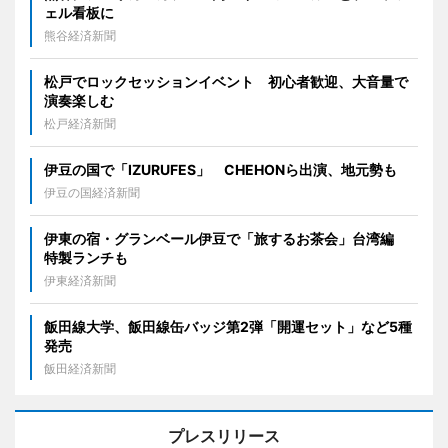
ェル看板に
熊谷経済新聞
松戸でロックセッションイベント 初心者歓迎、大音量で
演奏楽しむ
松戸経済新聞
伊豆の国で「IZURUFES」 CHEHONら出演、地元勢も
伊豆の国経済新聞
伊東の宿・グランベール伊豆で「旅するお茶会」台湾編
特製ランチも
伊東経済新聞
飯田線大学、飯田線缶バッジ第2弾「開運セット」など5種
発売
飯田経済新聞
プレスリリース