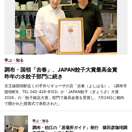
学ぶ・知る
調布・国領「吉春」、JAPAN餃子大賞最高金賞
昨年の水餃子部門に続き
京王線国領駅近くの手作りギョーザの店「吉春（よしはる）」（調布市
国領町8、TEL 042-426-8153）が「JAPAN餃子（ぎょうざ）大賞
2026」の「餃子銘店大賞」部門で最高金賞を受賞し、7月24日に都内
で開かれた授賞式で表彰された。
学ぶ・知る
調布・狛江の「居場所ガイド」発行 猿田彦珈琲調