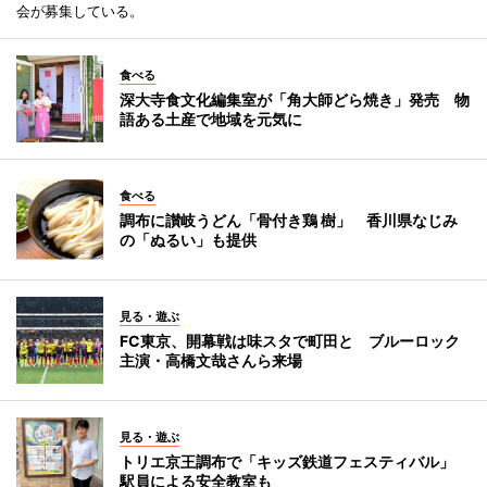
会が募集している。
食べる
深大寺食文化編集室が「角大師どら焼き」発売 物
語ある土産で地域を元気に
食べる
調布に讃岐うどん「骨付き鶏 樹」 香川県なじみ
の「ぬるい」も提供
見る・遊ぶ
FC東京、開幕戦は味スタで町田と ブルーロック
主演・高橋文哉さんら来場
見る・遊ぶ
トリエ京王調布で「キッズ鉄道フェスティバル」
駅員による安全教室も