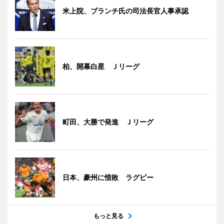
米上院、ブランチ氏の司法長官人事承認
柏、開幕白星 Ｊリーグ
町田、大勝で発進 Ｊリーグ
日本、豪州に惜敗 ラグビー
もっと見る