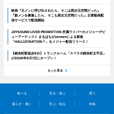
映画『元メンに呼び出されたら、そこは異次元空間だった』
『新メンを募集したら、そこも異次元空間だった』主要動画配
信サービスで配信開始
JOYSOUND LIVER PROMOTION 所属ライバーのメジャーデビ
ューアーティスト まるぱもがzensenによる新曲
「HALLUCINATION？」をメジャー配信リリース！
【錦糸町駅徒歩9分】トランクルーム「スペラボ錦糸町太平店」
が2026年9月1日にオープン！
もっと見る
食べる
見る・遊ぶ
買う
暮らす・働く
学ぶ・知る
特集