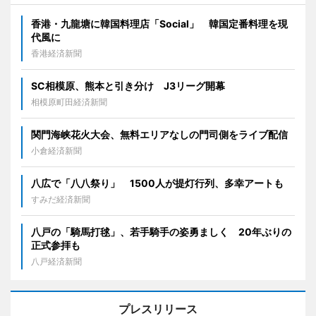
香港・九龍塘に韓国料理店「Social」 韓国定番料理を現
代風に
香港経済新聞
SC相模原、熊本と引き分け J3リーグ開幕
相模原町田経済新聞
関門海峡花火大会、無料エリアなしの門司側をライブ配信
小倉経済新聞
八広で「八八祭り」 1500人が提灯行列、多幸アートも
すみだ経済新聞
八戸の「騎馬打毬」、若手騎手の姿勇ましく 20年ぶりの
正式参拝も
八戸経済新聞
プレスリリース