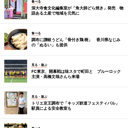
食べる
深大寺食文化編集室が「角大師どら焼き」発売 物
語ある土産で地域を元気に
食べる
調布に讃岐うどん「骨付き鶏 樹」 香川県なじみ
の「ぬるい」も提供
見る・遊ぶ
FC東京、開幕戦は味スタで町田と ブルーロック
主演・高橋文哉さんら来場
見る・遊ぶ
トリエ京王調布で「キッズ鉄道フェスティバル」
駅員による安全教室も