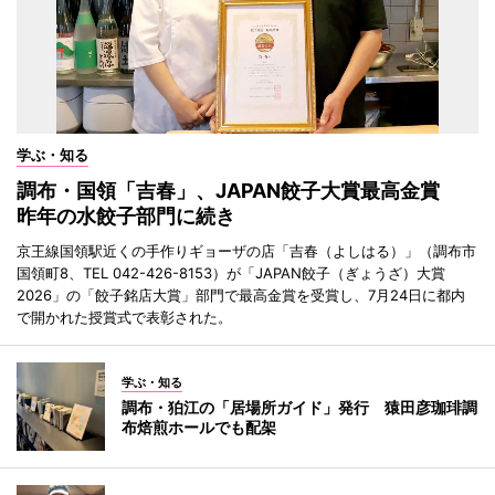
学ぶ・知る
調布・国領「吉春」、JAPAN餃子大賞最高金賞
昨年の水餃子部門に続き
京王線国領駅近くの手作りギョーザの店「吉春（よしはる）」（調布市
国領町8、TEL 042-426-8153）が「JAPAN餃子（ぎょうざ）大賞
2026」の「餃子銘店大賞」部門で最高金賞を受賞し、7月24日に都内
で開かれた授賞式で表彰された。
学ぶ・知る
調布・狛江の「居場所ガイド」発行 猿田彦珈琲調
布焙煎ホールでも配架