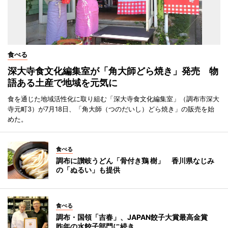
食べる
深大寺食文化編集室が「角大師どら焼き」発売 物
語ある土産で地域を元気に
食を通じた地域活性化に取り組む「深大寺食文化編集室」（調布市深大
寺元町3）が7月18日、「角大師（つのだいし）どら焼き」の販売を始
めた。
食べる
調布に讃岐うどん「骨付き鶏 樹」 香川県なじみ
の「ぬるい」も提供
食べる
調布・国領「吉春」、JAPAN餃子大賞最高金賞
昨年の水餃子部門に続き