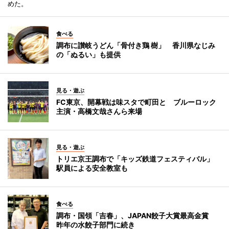
めた。
食べる
調布に讃岐うどん「骨付き鶏 樹」 香川県なじみ
の「ぬるい」も提供
見る・遊ぶ
FC東京、開幕戦は味スタで町田と ブルーロック
主演・高橋文哉さんら来場
見る・遊ぶ
トリエ京王調布で「キッズ鉄道フェスティバル」
駅員による安全教室も
食べる
調布・国領「吉春」、JAPAN餃子大賞最高金賞
昨年の水餃子部門に続き