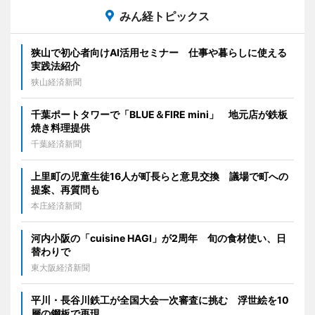
みん経トピックス
狭山で初心者向けAI活用セミナー 仕事や暮らしに使える
実践法紹介
狭山経済新聞
千葉ポートタワーで「BLUE＆FIRE mini」 地元店が鉄板
焼き料理提供
千葉経済新聞
上里町の児童生徒16人が町長らと意見交換 議場で町への
提案、再質問も
本庄経済新聞
河内小阪の「cuisine HAGI」が2周年 旬の食材使い、日
替わりで
東大阪経済新聞
平川・長谷川鉄工が全国大会一次審査に挑む 浮世絵を10
層の鋼板で再現