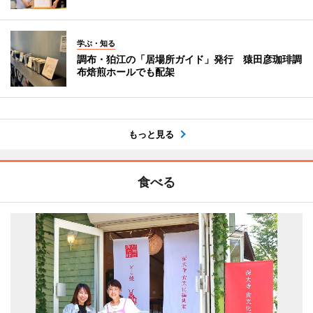
学ぶ・知る
調布・狛江の「居場所ガイド」発行 猿田彦珈琲調
布焙煎ホールでも配架
もっと見る
食べる