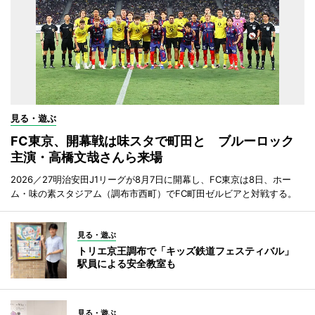
見る・遊ぶ
FC東京、開幕戦は味スタで町田と ブルーロック
主演・高橋文哉さんら来場
2026／27明治安田J1リーグが8月7日に開幕し、FC東京は8日、ホー
ム・味の素スタジアム（調布市西町）でFC町田ゼルビアと対戦する。
見る・遊ぶ
トリエ京王調布で「キッズ鉄道フェスティバル」
駅員による安全教室も
見る・遊ぶ