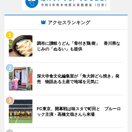
アクセスランキング
調布に讃岐うどん「骨付き鶏 樹」 香川県な
じみの「ぬるい」も提供
深大寺食文化編集室が「角大師どら焼き」発
売 物語ある土産で地域を元気に
FC東京、開幕戦は味スタで町田と ブルーロ
ック主演・高橋文哉さんら来場