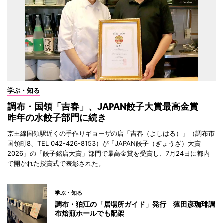
学ぶ・知る
調布・国領「吉春」、JAPAN餃子大賞最高金賞
昨年の水餃子部門に続き
京王線国領駅近くの手作りギョーザの店「吉春（よしはる）」（調布市
国領町8、TEL 042-426-8153）が「JAPAN餃子（ぎょうざ）大賞
2026」の「餃子銘店大賞」部門で最高金賞を受賞し、7月24日に都内
で開かれた授賞式で表彰された。
学ぶ・知る
調布・狛江の「居場所ガイド」発行 猿田彦珈琲調
布焙煎ホールでも配架