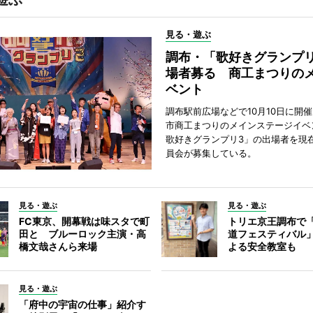
見る・遊ぶ
調布・「歌好きグランプリ
場者募る 商工まつりの
ベント
調布駅前広場などで10月10日に開
市商工まつりのメインステージイベ
歌好きグランプリ3」の出場者を現
員会が募集している。
見る・遊ぶ
見る・遊ぶ
FC東京、開幕戦は味スタで町
トリエ京王調布で
田と ブルーロック主演・高
道フェスティバル
橋文哉さんら来場
よる安全教室も
見る・遊ぶ
「府中の宇宙の仕事」紹介す