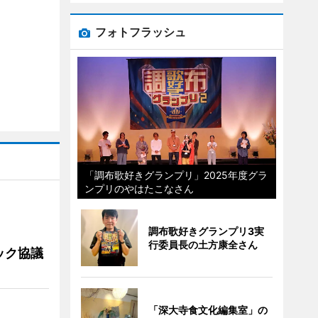
フォトフラッシュ
「調布歌好きグランプリ」2025年度グラ
ンプリのやはたこなさん
調布歌好きグランプリ3実
行委員長の土方康全さん
ック協議
「深大寺食文化編集室」の