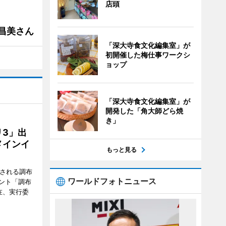
店頭
槻昌美さん
「深大寺食文化編集室」が
初開催した梅仕事ワークシ
ョップ
「深大寺食文化編集室」が
開発した「角大師どら焼
き」
3」出
メインイ
もっと見る
催される調布
ワールドフォトニュース
ント「調布
在、実行委