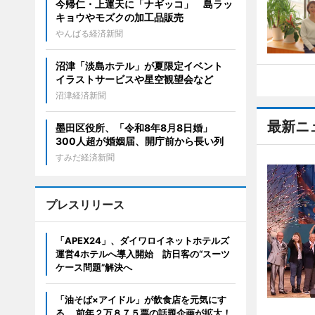
今帰仁・上運天に「ナギッコ」 島ラッ
キョウやモズクの加工品販売
やんばる経済新聞
沼津「淡島ホテル」が夏限定イベント
イラストサービスや星空観望会など
沼津経済新聞
最新ニ
墨田区役所、「令和8年8月8日婚」
300人超が婚姻届、開庁前から長い列
すみだ経済新聞
プレスリリース
「APEX24」、ダイワロイネットホテルズ
運営4ホテルへ導入開始 訪日客の“スーツ
ケース問題”解決へ
「油そば×アイドル」が飲食店を元気にす
る。 前年２万８７５票の話題企画が拡大！