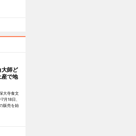
角大師ど
土産で地
深大寺食文
7月18日、
の販売を始