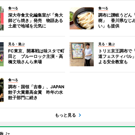
食べる
食べる
深大寺食文化編集室が「角大
調布に讃岐うどん
師どら焼き」発売 物語ある
樹」 香川県なじ
土産で地域を元気に
い」も提供
見る・遊ぶ
見る・遊ぶ
FC東京、開幕戦は味スタで町
トリエ京王調布で
田と ブルーロック主演・高
道フェスティバル
橋文哉さんら来場
よる安全教室も
食べる
調布・国領「吉春」、JAPAN
餃子大賞最高金賞 昨年の水
餃子部門に続き
もっと見る
遊ぶ