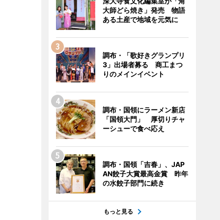
深大寺食文化編集室が「角
大師どら焼き」発売 物語
ある土産で地域を元気に
調布・「歌好きグランプリ
3」出場者募る 商工まつ
りのメインイベント
調布・国領にラーメン新店
「国領大門」 厚切りチャ
ーシューで食べ応え
調布・国領「吉春」、JAP
AN餃子大賞最高金賞 昨年
の水餃子部門に続き
もっと見る