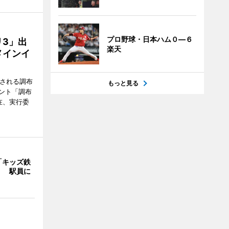
プロ野球・日本ハム０―６
3」出
楽天
メインイ
催される調布
もっと見る
ント「調布
在、実行委
「キッズ鉄
」 駅員に