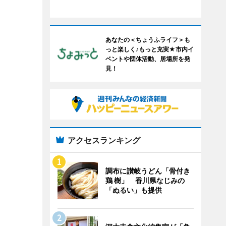
あなたの＜ちょうふライフ＞も
っと楽しく♪もっと充実★市内イ
ベントや団体活動、居場所を発
見！
アクセスランキング
調布に讃岐うどん「骨付き
鶏 樹」 香川県なじみの
「ぬるい」も提供