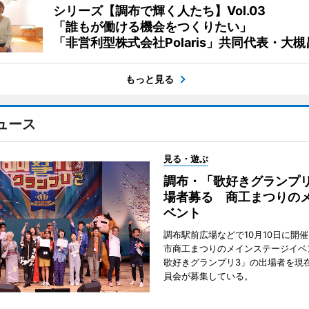
シリーズ【調布で輝く人たち】Vol.03
「誰もが働ける機会をつくりたい」
「非営利型株式会社Polaris」共同代表・大
もっと見る
ュース
見る・遊ぶ
調布・「歌好きグランプリ
場者募る 商工まつりの
ベント
調布駅前広場などで10月10日に開
市商工まつりのメインステージイベ
歌好きグランプリ3」の出場者を現
員会が募集している。