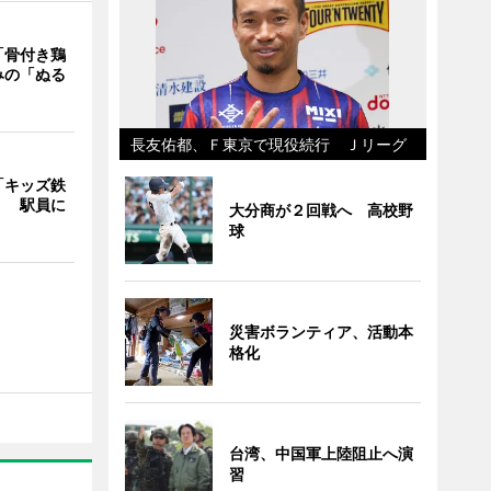
「骨付き鶏
みの「ぬる
長友佑都、Ｆ東京で現役続行 Ｊリーグ
「キッズ鉄
」 駅員に
大分商が２回戦へ 高校野
球
災害ボランティア、活動本
格化
台湾、中国軍上陸阻止へ演
習