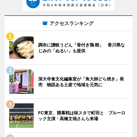
アクセスランキング
調布に讃岐うどん「骨付き鶏 樹」 香川県な
じみの「ぬるい」も提供
深大寺食文化編集室が「角大師どら焼き」発
売 物語ある土産で地域を元気に
FC東京、開幕戦は味スタで町田と ブルーロ
ック主演・高橋文哉さんら来場