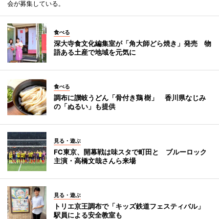
会が募集している。
食べる
深大寺食文化編集室が「角大師どら焼き」発売 物
語ある土産で地域を元気に
食べる
調布に讃岐うどん「骨付き鶏 樹」 香川県なじみ
の「ぬるい」も提供
見る・遊ぶ
FC東京、開幕戦は味スタで町田と ブルーロック
主演・高橋文哉さんら来場
見る・遊ぶ
トリエ京王調布で「キッズ鉄道フェスティバル」
駅員による安全教室も