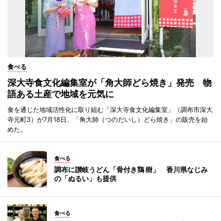
食べる
深大寺食文化編集室が「角大師どら焼き」発売 物
語ある土産で地域を元気に
食を通じた地域活性化に取り組む「深大寺食文化編集室」（調布市深大
寺元町3）が7月18日、「角大師（つのだいし）どら焼き」の販売を始
めた。
食べる
調布に讃岐うどん「骨付き鶏 樹」 香川県なじみ
の「ぬるい」も提供
食べる