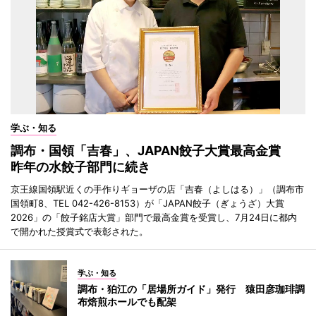
学ぶ・知る
調布・国領「吉春」、JAPAN餃子大賞最高金賞
昨年の水餃子部門に続き
京王線国領駅近くの手作りギョーザの店「吉春（よしはる）」（調布市
国領町8、TEL 042-426-8153）が「JAPAN餃子（ぎょうざ）大賞
2026」の「餃子銘店大賞」部門で最高金賞を受賞し、7月24日に都内
で開かれた授賞式で表彰された。
学ぶ・知る
調布・狛江の「居場所ガイド」発行 猿田彦珈琲調
布焙煎ホールでも配架