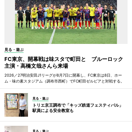
見る・遊ぶ
FC東京、開幕戦は味スタで町田と ブルーロック
主演・高橋文哉さんら来場
2026／27明治安田J1リーグが8月7日に開幕し、FC東京は8日、ホー
ム・味の素スタジアム（調布市西町）でFC町田ゼルビアと対戦する。
見る・遊ぶ
トリエ京王調布で「キッズ鉄道フェスティバル」
駅員による安全教室も
見る・遊ぶ