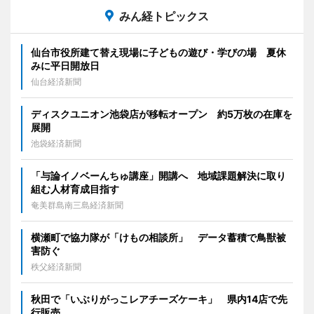
みん経トピックス
仙台市役所建て替え現場に子どもの遊び・学びの場 夏休
みに平日開放日
仙台経済新聞
ディスクユニオン池袋店が移転オープン 約5万枚の在庫を
展開
池袋経済新聞
「与論イノベーんちゅ講座」開講へ 地域課題解決に取り
組む人材育成目指す
奄美群島南三島経済新聞
横瀬町で協力隊が「けもの相談所」 データ蓄積で鳥獣被
害防ぐ
秩父経済新聞
秋田で「いぶりがっこレアチーズケーキ」 県内14店で先
行販売