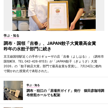
学ぶ・知る
調布・国領「吉春」、JAPAN餃子大賞最高金賞
昨年の水餃子部門に続き
京王線国領駅近くの手作りギョーザの店「吉春（よしはる）」（調布市
国領町8、TEL 042-426-8153）が「JAPAN餃子（ぎょうざ）大賞
2026」の「餃子銘店大賞」部門で最高金賞を受賞し、7月24日に都内
で開かれた授賞式で表彰された。
学ぶ・知る
調布・狛江の「居場所ガイド」発行 猿田彦珈琲調
布焙煎ホールでも配架