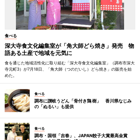
食べる
深大寺食文化編集室が「角大師どら焼き」発売 物
語ある土産で地域を元気に
食を通じた地域活性化に取り組む「深大寺食文化編集室」（調布市深大
寺元町3）が7月18日、「角大師（つのだいし）どら焼き」の販売を始
めた。
食べる
調布に讃岐うどん「骨付き鶏 樹」 香川県なじみ
の「ぬるい」も提供
食べる
調布・国領「吉春」、JAPAN餃子大賞最高金賞