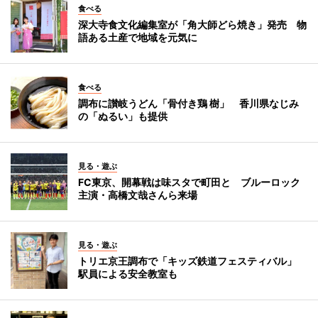
食べる
深大寺食文化編集室が「角大師どら焼き」発売 物
語ある土産で地域を元気に
食べる
調布に讃岐うどん「骨付き鶏 樹」 香川県なじみ
の「ぬるい」も提供
見る・遊ぶ
FC東京、開幕戦は味スタで町田と ブルーロック
主演・高橋文哉さんら来場
見る・遊ぶ
トリエ京王調布で「キッズ鉄道フェスティバル」
駅員による安全教室も