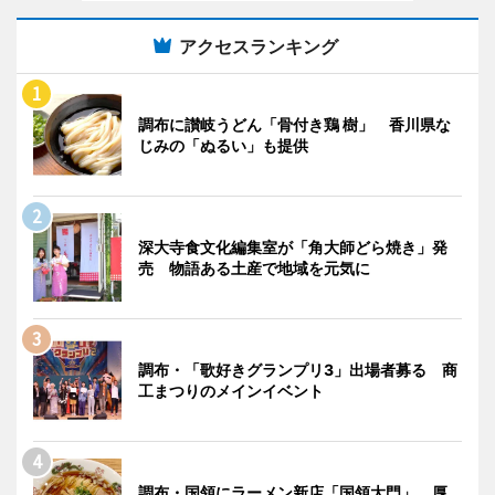
アクセスランキング
調布に讃岐うどん「骨付き鶏 樹」 香川県な
じみの「ぬるい」も提供
深大寺食文化編集室が「角大師どら焼き」発
売 物語ある土産で地域を元気に
調布・「歌好きグランプリ3」出場者募る 商
工まつりのメインイベント
調布・国領にラーメン新店「国領大門」 厚