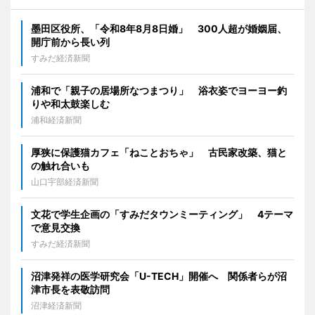
墨田区役所、「令和8年8月8日婚」 300人超が婚姻届、
開庁前から長い列
すみだ経済新聞
浦和で「親子の居場所なつまつり」 浴衣姿でヨーヨー釣
りや和太鼓楽しむ
浦和経済新聞
厚狭に保護猫カフェ「ねことおちゃ」 古民家改築、猫と
の触れ合いも
山口宇部経済新聞
文花で学生企画の「すみだタウンミーティング」 4テーマ
で意見交換
すみだ経済新聞
沼津発祥の医学研究会「U-TECH」開催へ 関係者らが沼
津市長を表敬訪問
沼津経済新聞