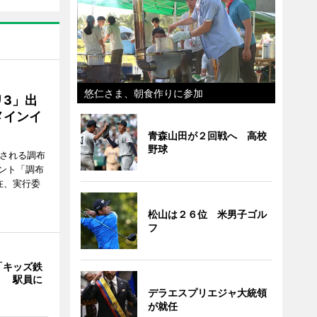
悠仁さま、朝食作りに参加
3」出
メインイ
青森山田が２回戦へ 高校
野球
催される調布
ント「調布
在、実行委
松山は２６位 米男子ゴル
フ
「キッズ鉄
」 駅員に
デラエスプリエジャ大統領
が就任