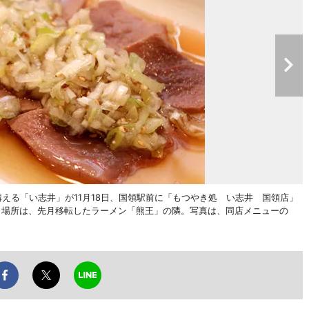
える「い志井」が11月18日、国領駅前に「もつやき処 い志井 国領店」
プンした。場所は、先月移転したラーメン「熊王」の隣。写真は、同店メニューの