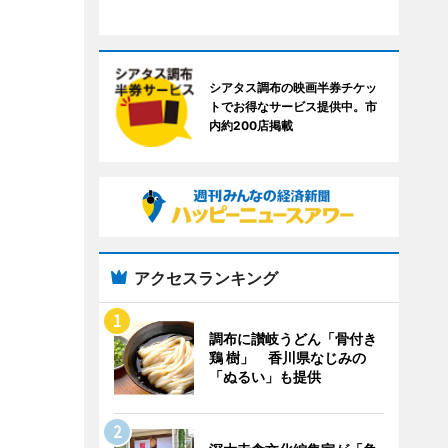
シアタス調布の映画半券チケッ
トでお得なサービス提供中。市
内約200店掲載
アクセスランキング
調布に讃岐うどん「骨付き
鶏 樹」 香川県なじみの
「ぬるい」も提供