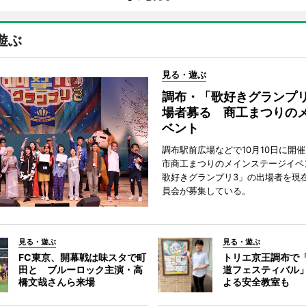
遊ぶ
見る・遊ぶ
調布・「歌好きグランプリ
場者募る 商工まつりの
ベント
調布駅前広場などで10月10日に開
市商工まつりのメインステージイベ
歌好きグランプリ3」の出場者を現
員会が募集している。
見る・遊ぶ
見る・遊ぶ
FC東京、開幕戦は味スタで町
トリエ京王調布で
田と ブルーロック主演・高
道フェスティバル
橋文哉さんら来場
よる安全教室も