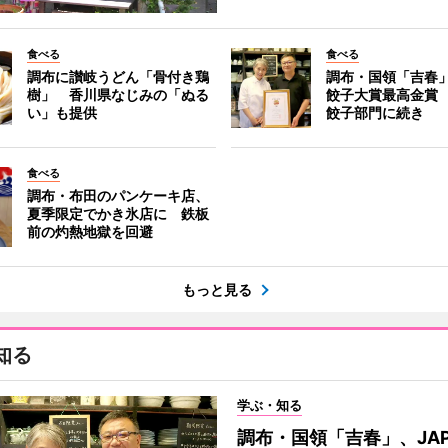
食べる
食べる
調布に讃岐うどん「骨付き鶏
調布・国領「吉春」
樹」 香川県なじみの「ぬる
餃子大賞最高金賞
い」も提供
餃子部門に続き
食べる
調布・布田のパンケーキ店、
夏季限定でかき氷店に 鉄板
前の灼熱地獄を回避
もっと見る
知る
学ぶ・知る
調布・国領「吉春」、JAP