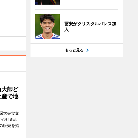
冨安がクリスタルパレス加
入
もっと見る
角大師ど
土産で地
深大寺食文
7月18日、
の販売を始