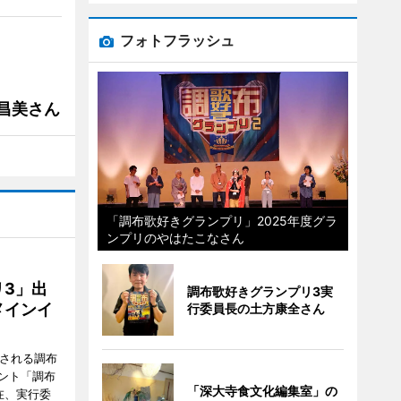
フォトフラッシュ
槻昌美さん
「調布歌好きグランプリ」2025年度グラ
ンプリのやはたこなさん
3」出
調布歌好きグランプリ3実
メインイ
行委員長の土方康全さん
催される調布
ント「調布
「深大寺食文化編集室」の
在、実行委