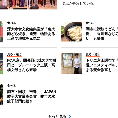
員会が募集している。
食べる
食べる
深大寺食文化編集室が「角大
調布に讃岐うどん
師どら焼き」発売 物語ある
樹」 香川県なじ
土産で地域を元気に
い」も提供
見る・遊ぶ
見る・遊ぶ
FC東京、開幕戦は味スタで町
トリエ京王調布で
田と ブルーロック主演・高
道フェスティバル
橋文哉さんら来場
よる安全教室も
食べる
調布・国領「吉春」、JAPAN
餃子大賞最高金賞 昨年の水
餃子部門に続き
もっと見る