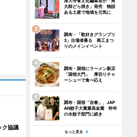
深大寺食文化編集室が「角
大師どら焼き」発売 物語
ある土産で地域を元気に
調布・「歌好きグランプリ
3」出場者募る 商工まつ
りのメインイベント
調布・国領にラーメン新店
「国領大門」 厚切りチャ
ーシューで食べ応え
調布・国領「吉春」、JAP
AN餃子大賞最高金賞 昨年
の水餃子部門に続き
ック協議
もっと見る