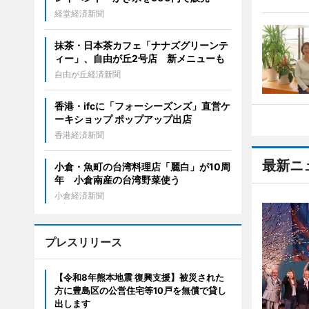
経堂経済新聞
抹茶・日本茶カフェ「ナナズグリーンテ
ィー」、自由が丘2号店 新メニューも
自由が丘経済新聞
香港・ifcに「フォーシーズンズ」直営ケ
ーキショップ ポップアップ出店
香港経済新聞
最新ニ
小倉・魚町の台湾料理店「麗白」が10周
年 小倉南産の台湾野菜使う
小倉経済新聞
プレスリリース
【令和8年熊本地震 復興支援】被災された
方に豊島区の公営住宅等10戸を無償で貸し
出します