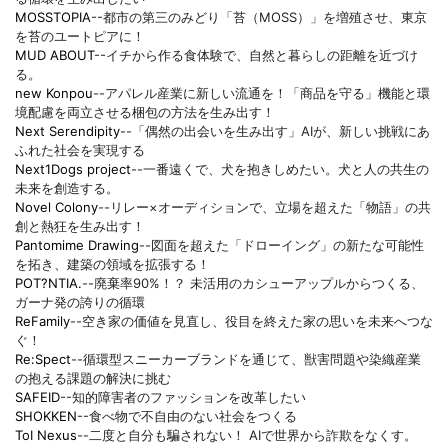
MOSSTOPIA
--都市の第三のみどり「苔（MOSS）」を増殖させ、東京
を苔のユートピアに！
MUD ABOUT
--イチから作る食体験で、自然と暮らしの距離を近づけ
る。
new Konpou
--アパレル産業に新しい流通を！「商品を守る」機能と環
境配慮を両立させる梱包の方法を生み出す！
Next Serendipity
--「偶然の出会いを生み出す」AIが、新しい挑戦にあ
ふれた社会を実現する
Next1Dogs project
--一番遠くで、犬を抱きしめたい。犬と人の共生の
未来を創造する。
Novel Colony
--リレー×オーディションで、立場を超えた「物語」の共
創と熱狂を生み出す！
Pantomime Drawing
--図面を超えた「ドローイング」の新たな可能性
を拓き、建築の領域を拡張する！
POT?NTIA.
--廃棄率90%！？ 未活用のカシューアップルからつくる、
ガーナ発の誇りの循環
ReFamily
--空き家の価値を見直し、役目を終えた家の思いを未来へつな
ぐ！
Re:Spect
--循環型スニーカーブランドを通じて、獣害問題や染織産業
の抱える課題の解決に挑む
SAFEID
--知的障害者のファッションを改革したい
SHOKKEN
--食べ物で不自由のない社会をつくる
ToI Nexus
--二度と自分も騙されない！ AIで世界から詐欺をなくす。