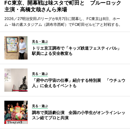
FC東京、開幕戦は味スタで町田と ブルーロック
主演・高橋文哉さんら来場
2026／27明治安田J1リーグが8月7日に開幕し、FC東京は8日、ホー
ム・味の素スタジアム（調布市西町）でFC町田ゼルビアと対戦する。
見る・遊ぶ
トリエ京王調布で「キッズ鉄道フェスティバル」
駅員による安全教室も
見る・遊ぶ
「府中の宇宙の仕事」紹介する特別展 「ウチュウ
人」に会えるイベントも
見る・遊ぶ
調布で英語劇公演 全国の小学生がオンラインレッ
スン経てプロと共演