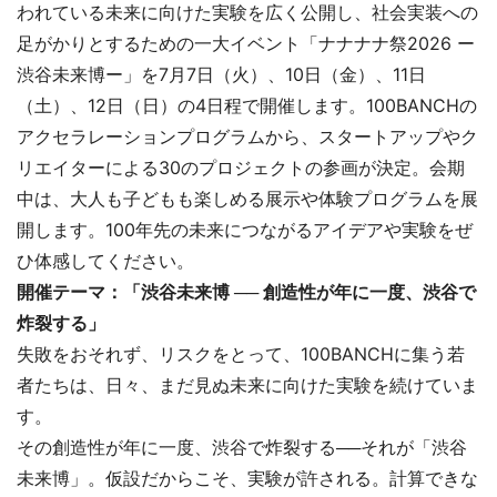
われている未来に向けた実験を広く公開し、社会実装への
足がかりとするための一大イベント「ナナナナ祭2026 ー
渋谷未来博ー」を7月7日（火）、10日（金）、11日
（土）、12日（日）の4日程で開催します。100BANCHの
アクセラレーションプログラムから、スタートアップやク
リエイターによる30のプロジェクトの参画が決定。会期
中は、大人も子どもも楽しめる展示や体験プログラムを展
開します。100年先の未来につながるアイデアや実験をぜ
ひ体感してください。
開催テーマ：「
渋谷未来博 ── 創造性が年に一度、渋谷で
炸裂する」
失敗をおそれず、リスクをとって、100BANCHに集う若
者たちは、日々、まだ見ぬ未来に向けた実験を続けていま
す。
その創造性が年に一度、渋谷で炸裂する──それが「渋谷
未来博」。仮設だからこそ、実験が許される。計算できな