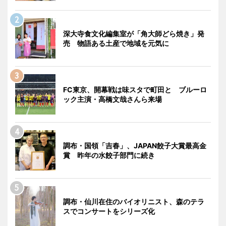
深大寺食文化編集室が「角大師どら焼き」発
売 物語ある土産で地域を元気に
FC東京、開幕戦は味スタで町田と ブルーロ
ック主演・高橋文哉さんら来場
調布・国領「吉春」、JAPAN餃子大賞最高金
賞 昨年の水餃子部門に続き
調布・仙川在住のバイオリニスト、森のテラ
スでコンサートをシリーズ化