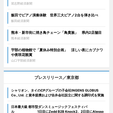
習志野経済新聞
飯田でピアノ演奏体験 世界三大ピアノ2台を弾き比べ
飯田経済新聞
熊本・新市街に焼き鳥チェーン「鳥貴族」 県内2店舗目
熊本経済新聞
宇部の植物館で「夏休み特別企画」 涼しい夜にカブクワ
や夜咲花観賞
山口宇部経済新聞
プレスリリース／東京都
シャリオン、タイのCPグループの子会社INGENS GLOBUS
Co., Ltd. と資本提携および合弁会社設立に関する調印式を実施
日本最大級 都市型ダンスミュージックフェスティバ
ル 1日目にZedd B2B Knock2、2日目にAlesso