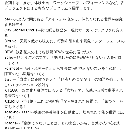
会期中は、展示、体験企画、ワークショップ、パフォーマンスなど、各
プロジェクトによる多彩なプログラムを展開します。
be♭
--人と人の間にある「アイス」を溶かし、仲良くなれる世界を探究
する研究所
City Stories Circus
--街に眠る物語を、現代サーカスでワクワクに変え
る！
Clouva
--天気を敵から味方に。行動を引き出す気象インターフェースの
再設計。
DEW
--線香花火のような照明DEWを世界に届けたい
Echo
--ひとりごとの力で、「勉強したのに英語が話せない」人をゼロ
にする！
Formeet
--『怒られデータ』から社会に潜む見えないズレを可視化し、
障害のない職場をつくる
Jisui
--「自炊」に距離を超えた「他者とのつながり」の物語を宿し、新
しいモチベーション設計を。
KITSUAI
--藍文化と身体で出会える「喫藍」で、伝統が五感で継承され
る未来をつくる
Kizuki_0
--折り紙・工作に潜む数理から生まれた装置で、「気づき」を
立ち上げる！
Koto-no-Hashi
--映画の字幕制作を自動化し、埋もれた才能を世界に広
げる！
kotoha
--「翻訳できないことば」との出会いから、言葉が人の心に灯
る循環を生み出したい