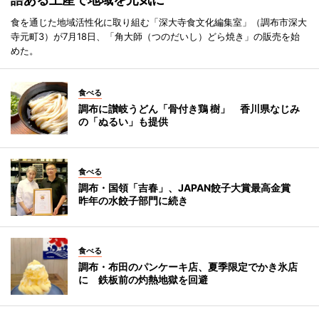
食を通じた地域活性化に取り組む「深大寺食文化編集室」（調布市深大
寺元町3）が7月18日、「角大師（つのだいし）どら焼き」の販売を始
めた。
食べる
調布に讃岐うどん「骨付き鶏 樹」 香川県なじみ
の「ぬるい」も提供
食べる
調布・国領「吉春」、JAPAN餃子大賞最高金賞
昨年の水餃子部門に続き
食べる
調布・布田のパンケーキ店、夏季限定でかき氷店
に 鉄板前の灼熱地獄を回避