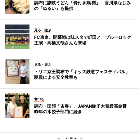
調布に讃岐うどん「骨付き鶏 樹」 香川県なじみ
の「ぬるい」も提供
見る・遊ぶ
FC東京、開幕戦は味スタで町田と ブルーロック
主演・高橋文哉さんら来場
見る・遊ぶ
トリエ京王調布で「キッズ鉄道フェスティバル」
駅員による安全教室も
食べる
調布・国領「吉春」、JAPAN餃子大賞最高金賞
昨年の水餃子部門に続き