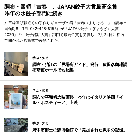
調布・国領「吉春」、JAPAN餃子大賞最高金賞
昨年の水餃子部門に続き
京王線国領駅近くの手作りギョーザの店「吉春（よしはる）」（調布市
国領町8、TEL 042-426-8153）が「JAPAN餃子（ぎょうざ）大賞
2026」の「餃子銘店大賞」部門で最高金賞を受賞し、7月24日に都内
で開かれた授賞式で表彰された。
学ぶ・知る
調布・狛江の「居場所ガイド」発行 猿田彦珈琲調
布焙煎ホールでも配架
学ぶ・知る
調布で平和祈念映画祭 今年はイタリア映画「イ
ル・ポスティーノ」上映
学ぶ・知る
府中市郷土の森博物館で「発掘された戦争の記憶」