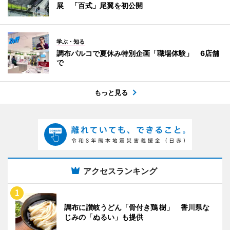
展 「百式」尾翼を初公開
学ぶ・知る
調布パルコで夏休み特別企画「職場体験」 6店舗
で
もっと見る
アクセスランキング
調布に讃岐うどん「骨付き鶏 樹」 香川県な
じみの「ぬるい」も提供