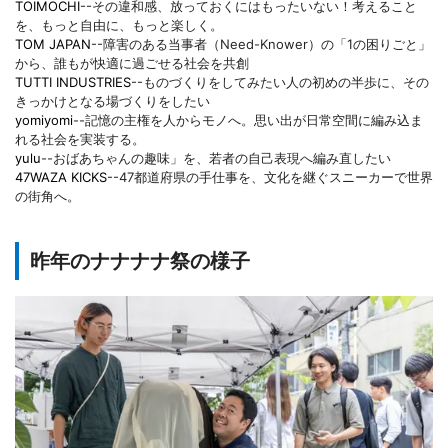
TOIMOCHI
--その違和感、放っておくにはもったいない！考えること
を、もっと自由に、もっと楽しく。
TOM JAPAN
--障害のある当事者（Need-Knower）の「1の困りごと」
から、誰もが快適に過ごせる社会を共創
TUTTI INDUSTRIES
--ものづくりをしてみたい人の初めの半歩に、その
きっかけとなる場づくりをしたい
yomiyomi
--記憶の主権を人からモノへ。思い出が日常空間に編み込ま
れる社会を実装する。
yulu
--おばあちゃんの趣味」を、若者の自己表現へ編み直したい
47WAZA KICKS
--47都道府県の手仕事を、文化を継ぐスニーカーで世界
の街角へ。
昨年のナナナナ祭の様子