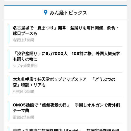
みん経トピックス
名古屋城で「夏まつり」開幕 盆踊りを毎日開催、飲食・
縁日ブースも
名駅経済新聞
「渋谷盆踊り」に6万7000人 109前に櫓、外国人観光客
も踊りの輪に
シブヤ経済新聞
大丸札幌店で任天堂ポップアップストア 「どうぶつの
森」特設エリアも
札幌経済新聞
OMO5函館で「函館夜景の日」 手回しオルガンで野外劇
テーマ曲
函館経済新聞
香港・九龍塘に韓国料理店「Social」 韓国定番料理を現