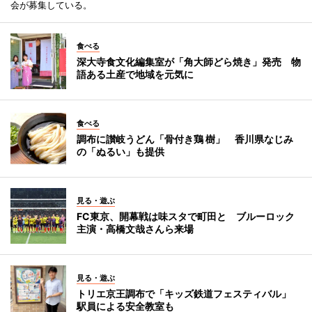
会が募集している。
食べる
深大寺食文化編集室が「角大師どら焼き」発売 物
語ある土産で地域を元気に
食べる
調布に讃岐うどん「骨付き鶏 樹」 香川県なじみ
の「ぬるい」も提供
見る・遊ぶ
FC東京、開幕戦は味スタで町田と ブルーロック
主演・高橋文哉さんら来場
見る・遊ぶ
トリエ京王調布で「キッズ鉄道フェスティバル」
駅員による安全教室も