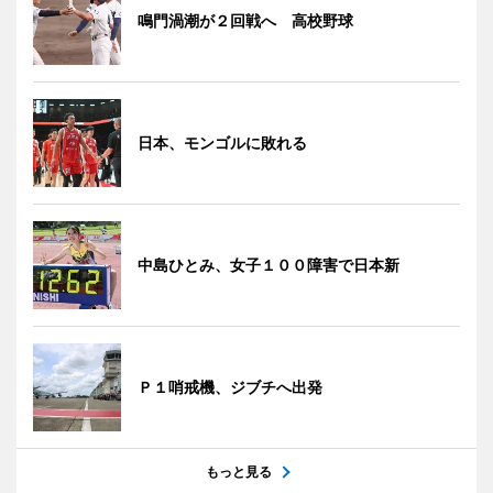
鳴門渦潮が２回戦へ 高校野球
日本、モンゴルに敗れる
中島ひとみ、女子１００障害で日本新
Ｐ１哨戒機、ジブチへ出発
もっと見る