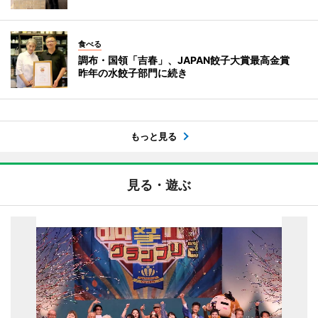
食べる
調布・国領「吉春」、JAPAN餃子大賞最高金賞
昨年の水餃子部門に続き
もっと見る
見る・遊ぶ