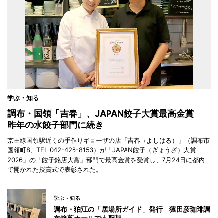
学ぶ・知る
調布・国領「吉春」、JAPAN餃子大賞最高金賞
昨年の水餃子部門に続き
京王線国領駅近くの手作りギョーザの店「吉春（よしはる）」（調布市
国領町8、TEL 042-426-8153）が「JAPAN餃子（ぎょうざ）大賞
2026」の「餃子銘店大賞」部門で最高金賞を受賞し、7月24日に都内
で開かれた授賞式で表彰された。
学ぶ・知る
調布・狛江の「居場所ガイド」発行 猿田彦珈琲調
布焙煎ホールでも配架