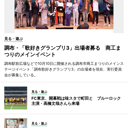
見る・遊ぶ
調布・「歌好きグランプリ3」出場者募る 商工ま
つりのメインイベント
調布駅前広場などで10月10日に開催される調布市商工まつりのメインス
テージイベント「調布歌好きグランプリ3」の出場者を現在、実行委員
会が募集している。
見る・遊ぶ
FC東京、開幕戦は味スタで町田と ブルーロック
主演・高橋文哉さんら来場
見る・遊ぶ