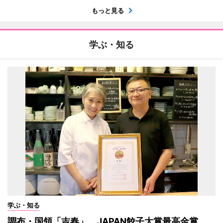
もっと見る
学ぶ・知る
学ぶ・知る
調布・国領「吉春」、JAPAN餃子大賞最高金賞