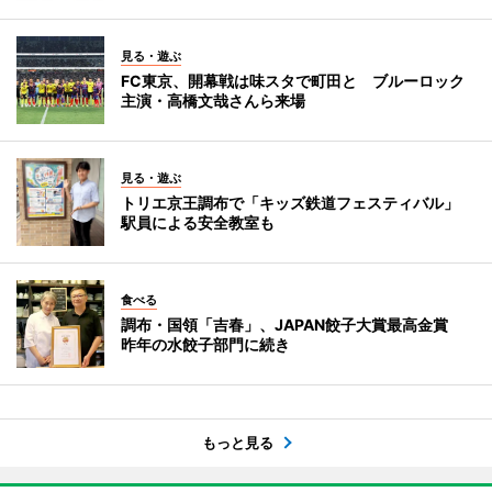
見る・遊ぶ
FC東京、開幕戦は味スタで町田と ブルーロック
主演・高橋文哉さんら来場
見る・遊ぶ
トリエ京王調布で「キッズ鉄道フェスティバル」
駅員による安全教室も
食べる
調布・国領「吉春」、JAPAN餃子大賞最高金賞
昨年の水餃子部門に続き
もっと見る