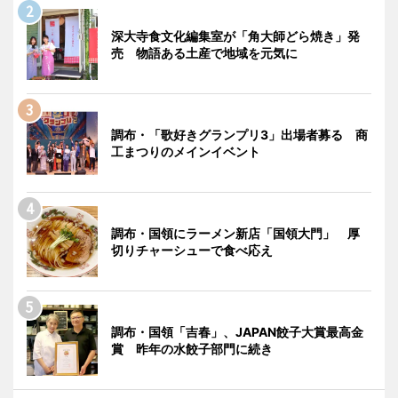
深大寺食文化編集室が「角大師どら焼き」発
売 物語ある土産で地域を元気に
調布・「歌好きグランプリ3」出場者募る 商
工まつりのメインイベント
調布・国領にラーメン新店「国領大門」 厚
切りチャーシューで食べ応え
調布・国領「吉春」、JAPAN餃子大賞最高金
賞 昨年の水餃子部門に続き