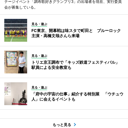
テージイベント「調布歌好きグランプリ3」の出場者を現在、実行委員
会が募集している。
見る・遊ぶ
FC東京、開幕戦は味スタで町田と ブルーロック
主演・高橋文哉さんら来場
見る・遊ぶ
トリエ京王調布で「キッズ鉄道フェスティバル」
駅員による安全教室も
見る・遊ぶ
「府中の宇宙の仕事」紹介する特別展 「ウチュウ
人」に会えるイベントも
もっと見る