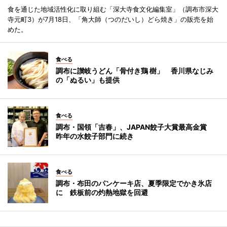
食を通じた地域活性化に取り組む「深大寺食文化編集室」（調布市深大
寺元町3）が7月18日、「角大師（つのだいし）どら焼き」の販売を始
めた。
食べる
調布に讃岐うどん「骨付き鶏 樹」 香川県なじみ
の「ぬるい」も提供
食べる
調布・国領「吉春」、JAPAN餃子大賞最高金賞
昨年の水餃子部門に続き
食べる
調布・布田のパンケーキ店、夏季限定でかき氷店
に 鉄板前の灼熱地獄を回避