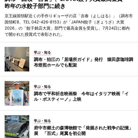
昨年の水餃子部門に続き
京王線国領駅近くの手作りギョーザの店「吉春（よしはる）」（調布市
国領町8、TEL 042-426-8153）が「JAPAN餃子（ぎょうざ）大賞
2026」の「餃子銘店大賞」部門で最高金賞を受賞し、7月24日に都内
で開かれた授賞式で表彰された。
学ぶ・知る
調布・狛江の「居場所ガイド」発行 猿田彦珈琲調
布焙煎ホールでも配架
学ぶ・知る
調布で平和祈念映画祭 今年はイタリア映画「イ
ル・ポスティーノ」上映
学ぶ・知る
府中市郷土の森博物館で「発掘された戦争の記憶」
展 「百式」尾翼を初公開