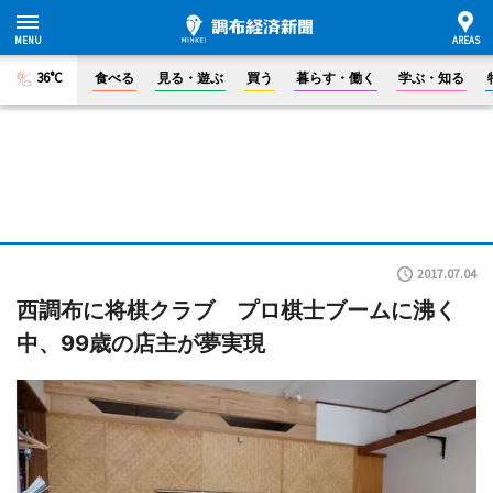
36°C
食べる
見る・遊ぶ
買う
暮らす・働く
学ぶ・知る
2017.07.04
西調布に将棋クラブ プロ棋士ブームに沸く
中、99歳の店主が夢実現