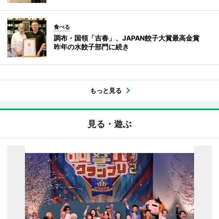
食べる
調布・国領「吉春」、JAPAN餃子大賞最高金賞
昨年の水餃子部門に続き
もっと見る
見る・遊ぶ