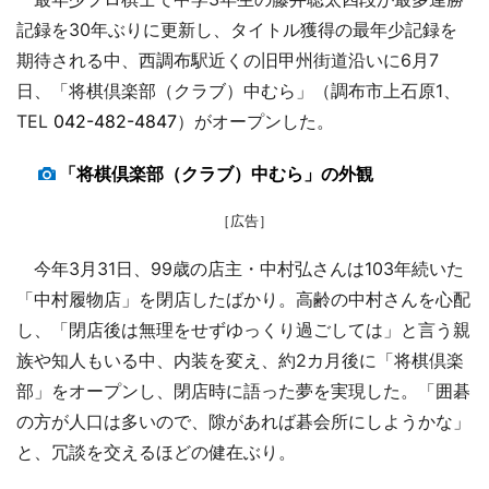
記録を30年ぶりに更新し、タイトル獲得の最年少記録を
期待される中、西調布駅近くの旧甲州街道沿いに6月7
日、「将棋倶楽部（クラブ）中むら」（調布市上石原1、
TEL
042-482-4847
）がオープンした。
「将棋倶楽部（クラブ）中むら」の外観
［広告］
今年3月31日、99歳の店主・中村弘さんは103年続いた
「中村履物店」を閉店したばかり。高齢の中村さんを心配
し、「閉店後は無理をせずゆっくり過ごしては」と言う親
族や知人もいる中、内装を変え、約2カ月後に「将棋倶楽
部」をオープンし、閉店時に語った夢を実現した。「囲碁
の方が人口は多いので、隙があれば碁会所にしようかな」
と、冗談を交えるほどの健在ぶり。