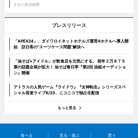
すみだ経済新聞
プレスリリース
「APEX24」、ダイワロイネットホテルズ運営4ホテルへ導入開
始 訪日客の“スーツケース問題”解決へ
「油そば×アイドル」が飲食店を元気にする。 前年２万８７５
票の話題企画が拡大！ 油そば春日亭『第2回 油姫オーディショ
ン』開催
アトラスの人気ゲーム『ライドウ』『女神転生』シリーズスペ
シャル音楽ライブ8/23、ニコニコで独占生配信
もっと見る
食べる
見る・遊ぶ
買う