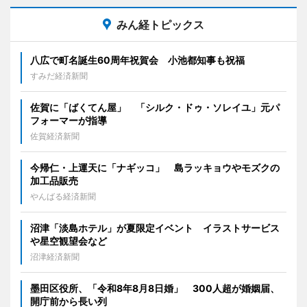
みん経トピックス
八広で町名誕生60周年祝賀会 小池都知事も祝福
すみだ経済新聞
佐賀に「ばくてん屋」 「シルク・ドゥ・ソレイユ」元パ
フォーマーが指導
佐賀経済新聞
今帰仁・上運天に「ナギッコ」 島ラッキョウやモズクの
加工品販売
やんばる経済新聞
沼津「淡島ホテル」が夏限定イベント イラストサービス
や星空観望会など
沼津経済新聞
墨田区役所、「令和8年8月8日婚」 300人超が婚姻届、
開庁前から長い列