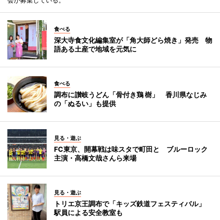
食べる
深大寺食文化編集室が「角大師どら焼き」発売 物
語ある土産で地域を元気に
食べる
調布に讃岐うどん「骨付き鶏 樹」 香川県なじみ
の「ぬるい」も提供
見る・遊ぶ
FC東京、開幕戦は味スタで町田と ブルーロック
主演・高橋文哉さんら来場
見る・遊ぶ
トリエ京王調布で「キッズ鉄道フェスティバル」
駅員による安全教室も