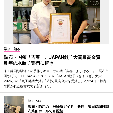
学ぶ・知る
調布・国領「吉春」、JAPAN餃子大賞最高金賞
昨年の水餃子部門に続き
京王線国領駅近くの手作りギョーザの店「吉春（よしはる）」（調布市
国領町8、TEL 042-426-8153）が「JAPAN餃子（ぎょうざ）大賞
2026」の「餃子銘店大賞」部門で最高金賞を受賞し、7月24日に都内
で開かれた授賞式で表彰された。
学ぶ・知る
調布・狛江の「居場所ガイド」発行 猿田彦珈琲調
布焙煎ホールでも配架