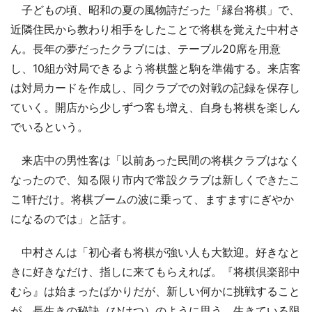
子どもの頃、昭和の夏の風物詩だった「縁台将棋」で、
近隣住民から教わり相手をしたことで将棋を覚えた中村さ
ん。長年の夢だったクラブには、テーブル20席を用意
し、10組が対局できるよう将棋盤と駒を準備する。来店客
は対局カードを作成し、同クラブでの対戦の記録を保存し
ていく。開店から少しずつ客も増え、自身も将棋を楽しん
でいるという。
来店中の男性客は「以前あった民間の将棋クラブはなく
なったので、知る限り市内で常設クラブは新しくできたこ
こ1軒だけ。将棋ブームの波に乗って、ますますにぎやか
になるのでは」と話す。
中村さんは「初心者も将棋が強い人も大歓迎。好きなと
きに好きなだけ、指しに来てもらえれば。『将棋倶楽部中
むら』は始まったばかりだが、新しい何かに挑戦すること
が、長生きの秘訣（ひけつ）のように思う。生きている限