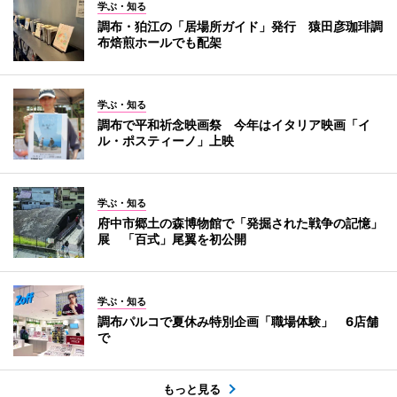
学ぶ・知る
調布・狛江の「居場所ガイド」発行 猿田彦珈琲調
布焙煎ホールでも配架
学ぶ・知る
調布で平和祈念映画祭 今年はイタリア映画「イ
ル・ポスティーノ」上映
学ぶ・知る
府中市郷土の森博物館で「発掘された戦争の記憶」
展 「百式」尾翼を初公開
学ぶ・知る
調布パルコで夏休み特別企画「職場体験」 6店舗
で
もっと見る