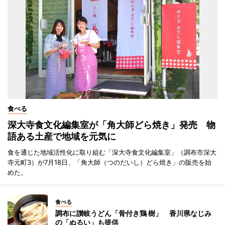
食べる
深大寺食文化編集室が「角大師どら焼き」発売 物
語ある土産で地域を元気に
食を通じた地域活性化に取り組む「深大寺食文化編集室」（調布市深大
寺元町3）が7月18日、「角大師（つのだいし）どら焼き」の販売を始
めた。
食べる
調布に讃岐うどん「骨付き鶏 樹」 香川県なじみ
の「ぬるい」も提供