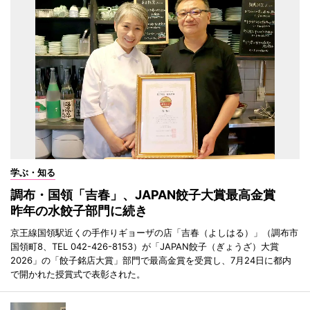
学ぶ・知る
調布・国領「吉春」、JAPAN餃子大賞最高金賞
昨年の水餃子部門に続き
京王線国領駅近くの手作りギョーザの店「吉春（よしはる）」（調布市
国領町8、TEL 042-426-8153）が「JAPAN餃子（ぎょうざ）大賞
2026」の「餃子銘店大賞」部門で最高金賞を受賞し、7月24日に都内
で開かれた授賞式で表彰された。