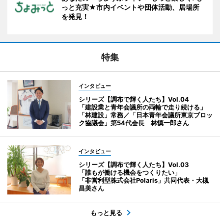
っと充実★市内イベントや団体活動、居場所
を発見！
特集
インタビュー
シリーズ【調布で輝く人たち】Vol.04
「建設業と青年会議所の両輪で走り続ける」
「林建設」常務／「日本青年会議所東京ブロッ
ク協議会」第54代会長 林慎一郎さん
インタビュー
シリーズ【調布で輝く人たち】Vol.03
「誰もが働ける機会をつくりたい」
「非営利型株式会社Polaris」共同代表・大槻
昌美さん
もっと見る