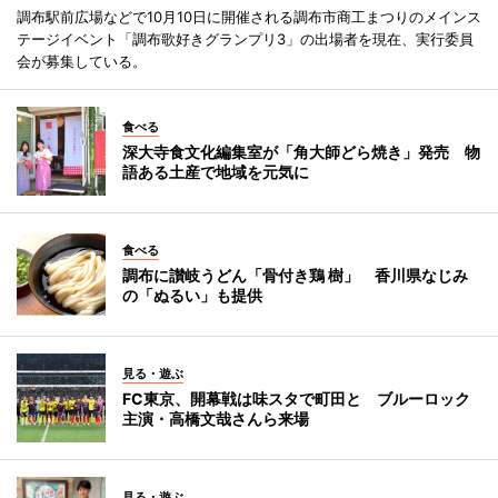
調布駅前広場などで10月10日に開催される調布市商工まつりのメインス
テージイベント「調布歌好きグランプリ3」の出場者を現在、実行委員
会が募集している。
食べる
深大寺食文化編集室が「角大師どら焼き」発売 物
語ある土産で地域を元気に
食べる
調布に讃岐うどん「骨付き鶏 樹」 香川県なじみ
の「ぬるい」も提供
見る・遊ぶ
FC東京、開幕戦は味スタで町田と ブルーロック
主演・高橋文哉さんら来場
見る・遊ぶ