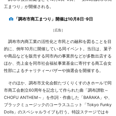
工まつり」が開催される。
「調布市商工まつり」開催は10月8日･9日
［広告］
調布市内商工業の活性化と市民との融和を図ることを目
的に、例年10月に開催している同イベント。当日は、菓子
や商品などを販売する同市内の事業所などが多数出店する
ほか、売上金を同市社会福祉事業基金に寄付する商工会女
性部によるチャリティーバザーや抽選会を開催する。
そのほか、調布市文化会館たづくりくすのきホールで同
市商工会創立60周年を記念して作られた曲「調布讃歌～
CHOFU ANTHEM～」を作詞・作曲した「BARAKA」や、
ブラックミュージックのコーラスユニット「Tokyo Funky
Dolls」のスペシャルライブも行う。特設ステージではキ