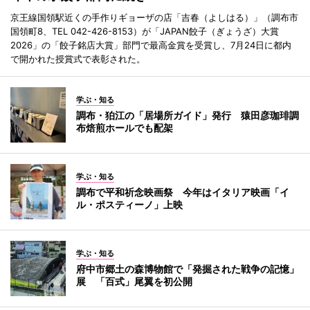
京王線国領駅近くの手作りギョーザの店「吉春（よしはる）」（調布市
国領町8、TEL 042-426-8153）が「JAPAN餃子（ぎょうざ）大賞
2026」の「餃子銘店大賞」部門で最高金賞を受賞し、7月24日に都内
で開かれた授賞式で表彰された。
学ぶ・知る
調布・狛江の「居場所ガイド」発行 猿田彦珈琲調
布焙煎ホールでも配架
学ぶ・知る
調布で平和祈念映画祭 今年はイタリア映画「イ
ル・ポスティーノ」上映
学ぶ・知る
府中市郷土の森博物館で「発掘された戦争の記憶」
展 「百式」尾翼を初公開