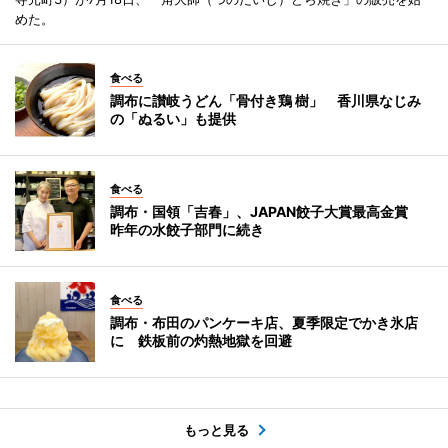
めた。
食べる
調布に讃岐うどん「骨付き鶏 樹」 香川県なじみ
の「ぬるい」も提供
食べる
調布・国領「吉春」、JAPAN餃子大賞最高金賞
昨年の水餃子部門に続き
食べる
調布・布田のパンケーキ店、夏季限定でかき氷店
に 鉄板前の灼熱地獄を回避
もっと見る