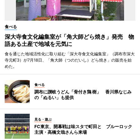
食べる
深大寺食文化編集室が「角大師どら焼き」発売 物
語ある土産で地域を元気に
食を通じた地域活性化に取り組む「深大寺食文化編集室」（調布市深大
寺元町3）が7月18日、「角大師（つのだいし）どら焼き」の販売を始
めた。
食べる
調布に讃岐うどん「骨付き鶏 樹」 香川県なじみ
の「ぬるい」も提供
見る・遊ぶ
FC東京、開幕戦は味スタで町田と ブルーロック
主演・高橋文哉さんら来場