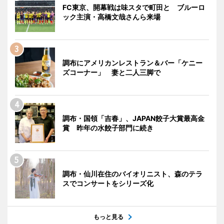
FC東京、開幕戦は味スタで町田と ブルーロ
ック主演・高橋文哉さんら来場
調布にアメリカンレストラン＆バー「ケニー
ズコーナー」 妻と二人三脚で
調布・国領「吉春」、JAPAN餃子大賞最高金
賞 昨年の水餃子部門に続き
調布・仙川在住のバイオリニスト、森のテラ
スでコンサートをシリーズ化
もっと見る