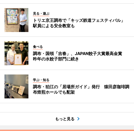
見る・遊ぶ
トリエ京王調布で「キッズ鉄道フェスティバル」
駅員による安全教室も
食べる
調布・国領「吉春」、JAPAN餃子大賞最高金賞
昨年の水餃子部門に続き
学ぶ・知る
調布・狛江の「居場所ガイド」発行 猿田彦珈琲調
布焙煎ホールでも配架
もっと見る