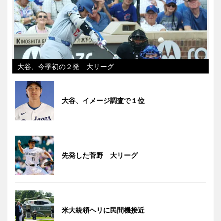
大谷、今季初の２発 大リーグ
大谷、イメージ調査で１位
先発した菅野 大リーグ
米大統領ヘリに民間機接近