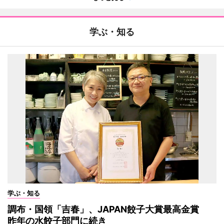
学ぶ・知る
学ぶ・知る
調布・国領「吉春」、JAPAN餃子大賞最高金賞
昨年の水餃子部門に続き