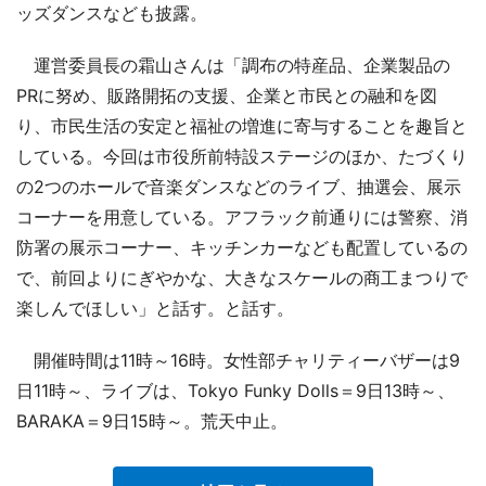
ッズダンスなども披露。
運営委員長の霜山さんは「調布の特産品、企業製品の
PRに努め、販路開拓の支援、企業と市民との融和を図
り、市民生活の安定と福祉の増進に寄与することを趣旨と
している。今回は市役所前特設ステージのほか、たづくり
の2つのホールで音楽ダンスなどのライブ、抽選会、展示
コーナーを用意している。アフラック前通りには警察、消
防署の展示コーナー、キッチンカーなども配置しているの
で、前回よりにぎやかな、大きなスケールの商工まつりで
楽しんでほしい」と話す。と話す。
開催時間は11時～16時。女性部チャリティーバザーは9
日11時～、ライブは、Tokyo Funky Dolls＝9日13時～、
BARAKA＝9日15時～。荒天中止。