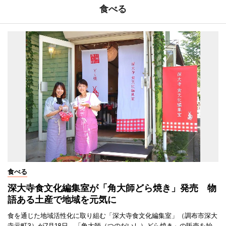
食べる
食べる
深大寺食文化編集室が「角大師どら焼き」発売 物
語ある土産で地域を元気に
食を通じた地域活性化に取り組む「深大寺食文化編集室」（調布市深大
寺元町3）が7月18日、「角大師（つのだいし）どら焼き」の販売を始