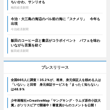
ちいかわ、サンリオも
梅田経済新聞
今治・大三島の海辺のバル前の海に「スナメリ」 今年も
出現
今治経済新聞
飯田のコーヒー店と書店がコラボイベント パフェを味わ
いながら言葉を紡ぐ
飯田経済新聞
プレスリリース
全国665人に調査！35.2％が、将来、身元保証人を頼める人は
「いない」と回答 身元保証サービスを「まったく知らない」
は48.9％
少年画報社×CreativeMap「ヤングキング・ラムダ原作小説大
賞」がソリスピアで開催中！審査員からのコメントを公開！