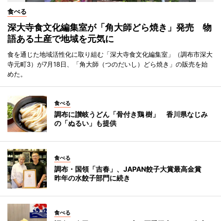
食べる
深大寺食文化編集室が「角大師どら焼き」発売 物
語ある土産で地域を元気に
食を通じた地域活性化に取り組む「深大寺食文化編集室」（調布市深大
寺元町3）が7月18日、「角大師（つのだいし）どら焼き」の販売を始
めた。
食べる
調布に讃岐うどん「骨付き鶏 樹」 香川県なじみ
の「ぬるい」も提供
食べる
調布・国領「吉春」、JAPAN餃子大賞最高金賞
昨年の水餃子部門に続き
食べる