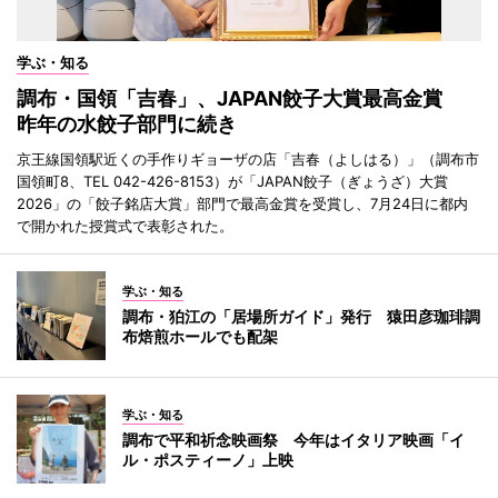
学ぶ・知る
調布・国領「吉春」、JAPAN餃子大賞最高金賞
昨年の水餃子部門に続き
京王線国領駅近くの手作りギョーザの店「吉春（よしはる）」（調布市
国領町8、TEL 042-426-8153）が「JAPAN餃子（ぎょうざ）大賞
2026」の「餃子銘店大賞」部門で最高金賞を受賞し、7月24日に都内
で開かれた授賞式で表彰された。
学ぶ・知る
調布・狛江の「居場所ガイド」発行 猿田彦珈琲調
布焙煎ホールでも配架
学ぶ・知る
調布で平和祈念映画祭 今年はイタリア映画「イ
ル・ポスティーノ」上映