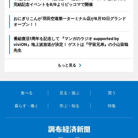
完結記念イベントを8/9よりピッコマで開催
おにぎりこんが 羽田空港第一ターミナル店が8月10日グランド
オープン！！
番組復活1周年を記念して 『マンガのラジオ supported by
viviON』地上波放送が決定！ ゲストは『宇宙兄弟』の小山宙哉
先生
もっと見る
食べる
見る・遊ぶ
買う
暮らす・働く
学ぶ・知る
特集