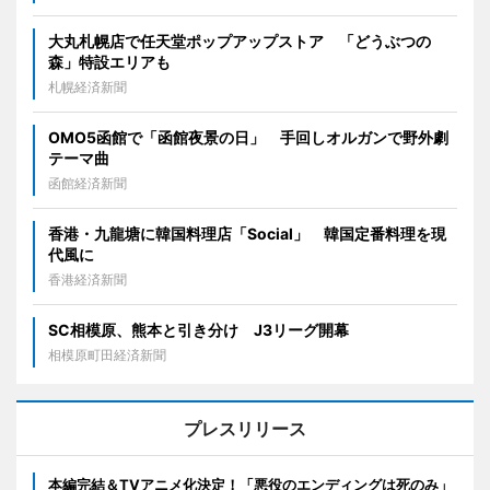
大丸札幌店で任天堂ポップアップストア 「どうぶつの
森」特設エリアも
札幌経済新聞
OMO5函館で「函館夜景の日」 手回しオルガンで野外劇
テーマ曲
函館経済新聞
香港・九龍塘に韓国料理店「Social」 韓国定番料理を現
代風に
香港経済新聞
SC相模原、熊本と引き分け J3リーグ開幕
相模原町田経済新聞
プレスリリース
本編完結＆TVアニメ化決定！「悪役のエンディングは死のみ」