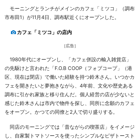
モーニングとランチがメインのカフェ「ミツコ」（調布
市布田1）が11月4日、調布駅近くにオープンした。
カフェ「ミツコ」の店内
［広告］
1980年代にオープンし、「カフェ併設の輸入雑貨店」
の先駆けと言われた「F.O.B COOP（フォブコープ」（港
区、現在は閉店）で働いた経験を持つ鈴木さん。いつかカ
フェを開きたいと夢抱きながら、4年前、文化や歴史ある
調布に引かれ家族と移り住んだ。個人経営の店が少ないと
感じた鈴木さんは市内で物件を探し、同所に念願のカフェ
をオープン。かつての同僚と2人で切り盛りする。
同店のモーニングでは「昔ながらの喫茶店」をイメージ
し、自家製トマトソースを使ったシンプルなピザトースト