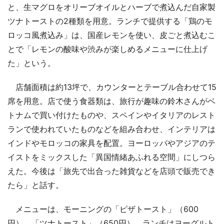
と、生マグロをオリーブオイルとハーブで煮込んだ自家製
ツナトーストの2種類を用意。ランチで提供する「鶏のモ
ロッコ風煮込み」は、国産レモンを使い、皮ごと煮込むこ
とで「レモンの酸味や渋みが楽しめるメニューに仕上げ
た」という。
店舗面積は約13坪で、カウンターとテーブル合わせて15
席を用意。店で使う食器類は、旅行が趣味の鈴木さんがベ
トナムで買い付けたものや、スペインやイタリアのレスト
ランで使われていたものなどを組み合わせ、インテリアは
インドやモロッコの家具を配置。ヨーロッパやアジアのテ
イストをミックスした「異国情緒あふれる空間」にしつら
えた。今後は「旅先で出合った雑貨などを店頭で販売でき
たら」と話す。
メニューは、モーニングの「ピザトースト」（600
円）、「ツナトースト」（650円）、ランチはヨーグルト