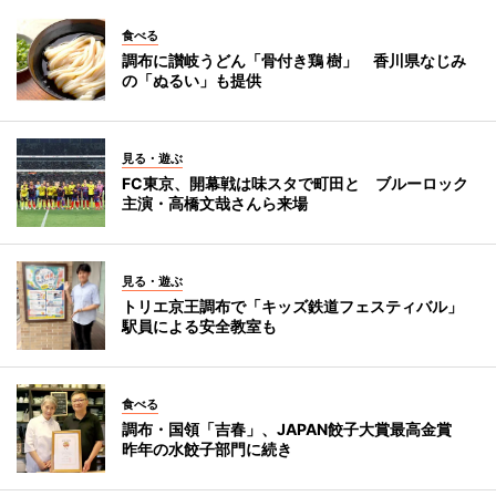
食べる
調布に讃岐うどん「骨付き鶏 樹」 香川県なじみ
の「ぬるい」も提供
見る・遊ぶ
FC東京、開幕戦は味スタで町田と ブルーロック
主演・高橋文哉さんら来場
見る・遊ぶ
トリエ京王調布で「キッズ鉄道フェスティバル」
駅員による安全教室も
食べる
調布・国領「吉春」、JAPAN餃子大賞最高金賞
昨年の水餃子部門に続き