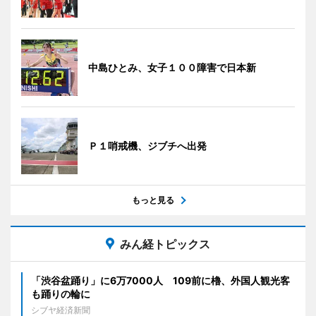
中島ひとみ、女子１００障害で日本新
Ｐ１哨戒機、ジブチへ出発
もっと見る
みん経トピックス
「渋谷盆踊り」に6万7000人 109前に櫓、外国人観光客
も踊りの輪に
シブヤ経済新聞