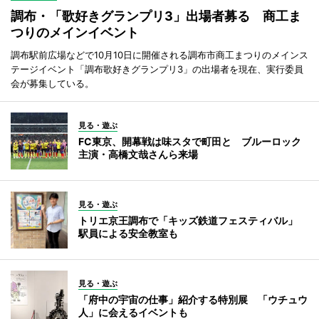
調布・「歌好きグランプリ3」出場者募る 商工ま
つりのメインイベント
調布駅前広場などで10月10日に開催される調布市商工まつりのメインス
テージイベント「調布歌好きグランプリ3」の出場者を現在、実行委員
会が募集している。
見る・遊ぶ
FC東京、開幕戦は味スタで町田と ブルーロック
主演・高橋文哉さんら来場
見る・遊ぶ
トリエ京王調布で「キッズ鉄道フェスティバル」
駅員による安全教室も
見る・遊ぶ
「府中の宇宙の仕事」紹介する特別展 「ウチュウ
人」に会えるイベントも