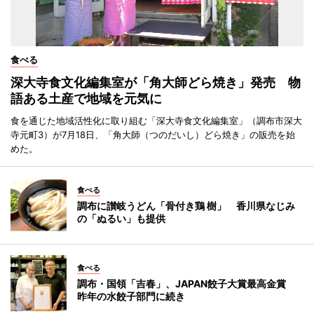
食べる
深大寺食文化編集室が「角大師どら焼き」発売 物
語ある土産で地域を元気に
食を通じた地域活性化に取り組む「深大寺食文化編集室」（調布市深大
寺元町3）が7月18日、「角大師（つのだいし）どら焼き」の販売を始
めた。
食べる
調布に讃岐うどん「骨付き鶏 樹」 香川県なじみ
の「ぬるい」も提供
食べる
調布・国領「吉春」、JAPAN餃子大賞最高金賞
昨年の水餃子部門に続き