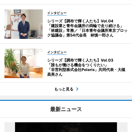
インタビュー
シリーズ【調布で輝く人たち】Vol.04
「建設業と青年会議所の両輪で走り続ける」
「林建設」常務／「日本青年会議所東京ブロッ
ク協議会」第54代会長 林慎一郎さん
インタビュー
シリーズ【調布で輝く人たち】Vol.03
「誰もが働ける機会をつくりたい」
「非営利型株式会社Polaris」共同代表・大槻
昌美さん
もっと見る
最新ニュース