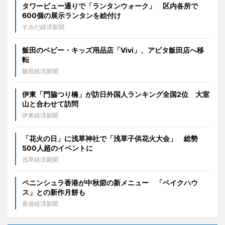
タワービュー通りで「ランタンウォーク」 区内各所で
600個の展示ランタンを絵付け
すみだ経済新聞
飯田のベビー・キッズ用品店「Vivi」、アピタ飯田店へ移
転
飯田経済新聞
伊東「門脇つり橋」が訪日外国人ランキング全国2位 大室
山と合わせて訪問
伊東経済新聞
「花火の日」に浅草神社で「浅草子供花火大会」 総勢
500人超のイベントに
浅草経済新聞
ペニンシュラ香港が中秋節の新メニュー 「ベイクハウ
ス」との新作月餅も
香港経済新聞