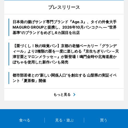
プレスリリース
日本発の揚げサンド専門ブランド『Age.3』、タイの外食大手
MAGURO GROUPと提携し、2026年10月バンコクへ ― "世界
基準"のブランドをめざし6カ国目を出店
【栗づくし！秋の味覚パン】京都の老舗ベーカリー「グランデ
ィール」より2種類の栗を一度に楽しめる『京生ちぎりパン～天
津甘栗とマロンメラッセ～』が新登場！鳴門金時や北海道産か
ぼちゃを使用した新作パンも発売
都市部若者との“新しい関係人口”を創出する 山梨県の実証イベ
ント「夏茶祭」開催
もっと見る
食べる
見る・遊ぶ
買う