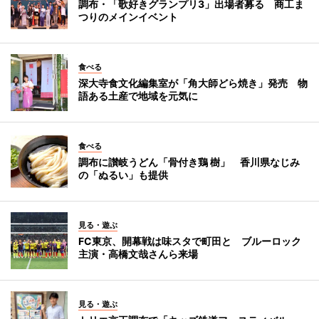
調布・「歌好きグランプリ3」出場者募る 商工ま
つりのメインイベント
食べる
深大寺食文化編集室が「角大師どら焼き」発売 物
語ある土産で地域を元気に
食べる
調布に讃岐うどん「骨付き鶏 樹」 香川県なじみ
の「ぬるい」も提供
見る・遊ぶ
FC東京、開幕戦は味スタで町田と ブルーロック
主演・高橋文哉さんら来場
見る・遊ぶ