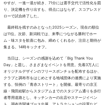
やすが、一進一退が続き、71分には選手交代で活性化を図
り、決定機を作り出すも、得点にはならず、スコアレスド
ローで試合終了した。
最終戦を残すのみとなった2025シーズン。現在の順位
は11位。次節、新潟戦では、来季につながる勝利でホー
ム・味スタを歓喜に包み、締めくくれるか、注目と期待が
集まる。14時キックオフ。
当日は、シーズンの感謝を込めて「Big Thank You
Day」と題し、さまざまなイベントを用意。先着3万人に
オリジナルデザインのフリースポンチョを配布するほか、
クラブと調布市をはじめとする地域団体の連携により実施
する、恒例の「青赤ストリート」を開催。最寄りの京王
線・飛田給駅からスタジアムまでのスタジアム通りを歩行
者専用道路とし、キッチンカーの出店やステージイベン
ト、調布市関連ブース出展、アトラクションの設置など