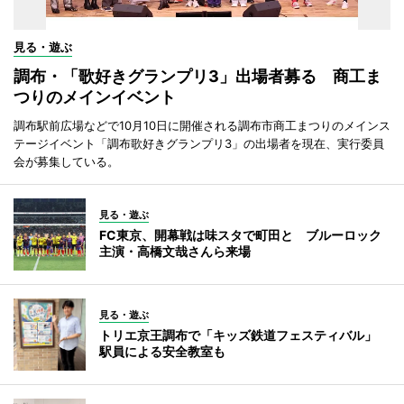
見る・遊ぶ
調布・「歌好きグランプリ3」出場者募る 商工ま
つりのメインイベント
調布駅前広場などで10月10日に開催される調布市商工まつりのメインス
テージイベント「調布歌好きグランプリ3」の出場者を現在、実行委員
会が募集している。
見る・遊ぶ
FC東京、開幕戦は味スタで町田と ブルーロック
主演・高橋文哉さんら来場
見る・遊ぶ
トリエ京王調布で「キッズ鉄道フェスティバル」
駅員による安全教室も