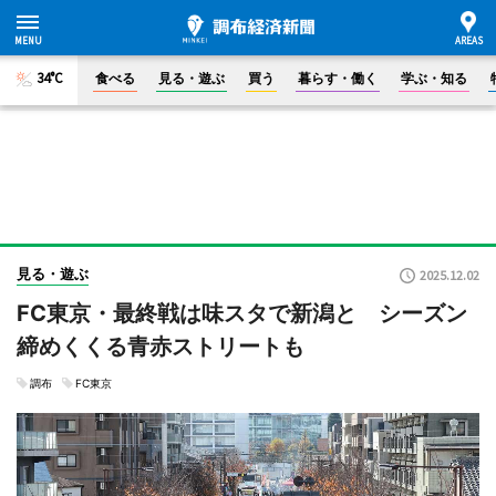
34°C
食べる
見る・遊ぶ
買う
暮らす・働く
学ぶ・知る
見る・遊ぶ
2025.12.02
FC東京・最終戦は味スタで新潟と シーズン
締めくくる青赤ストリートも
調布
FC東京