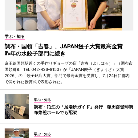
学ぶ・知る
調布・国領「吉春」、JAPAN餃子大賞最高金賞
昨年の水餃子部門に続き
京王線国領駅近くの手作りギョーザの店「吉春（よしはる）」（調布市
国領町8、TEL 042-426-8153）が「JAPAN餃子（ぎょうざ）大賞
2026」の「餃子銘店大賞」部門で最高金賞を受賞し、7月24日に都内
で開かれた授賞式で表彰された。
学ぶ・知る
調布・狛江の「居場所ガイド」発行 猿田彦珈琲調
布焙煎ホールでも配架
学ぶ・知る