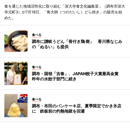
食を通じた地域活性化に取り組む「深大寺食文化編集室」（調布市深大
寺元町3）が7月18日、「角大師（つのだいし）どら焼き」の販売を始
めた。
食べる
調布に讃岐うどん「骨付き鶏 樹」 香川県なじみ
の「ぬるい」も提供
食べる
調布・国領「吉春」、JAPAN餃子大賞最高金賞
昨年の水餃子部門に続き
食べる
調布・布田のパンケーキ店、夏季限定でかき氷店
に 鉄板前の灼熱地獄を回避