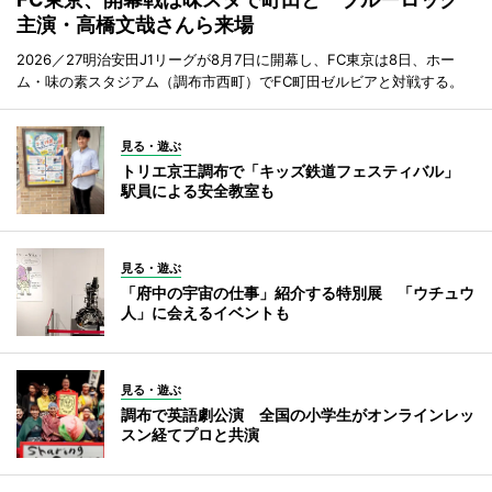
主演・高橋文哉さんら来場
2026／27明治安田J1リーグが8月7日に開幕し、FC東京は8日、ホー
ム・味の素スタジアム（調布市西町）でFC町田ゼルビアと対戦する。
見る・遊ぶ
トリエ京王調布で「キッズ鉄道フェスティバル」
駅員による安全教室も
見る・遊ぶ
「府中の宇宙の仕事」紹介する特別展 「ウチュウ
人」に会えるイベントも
見る・遊ぶ
調布で英語劇公演 全国の小学生がオンラインレッ
スン経てプロと共演