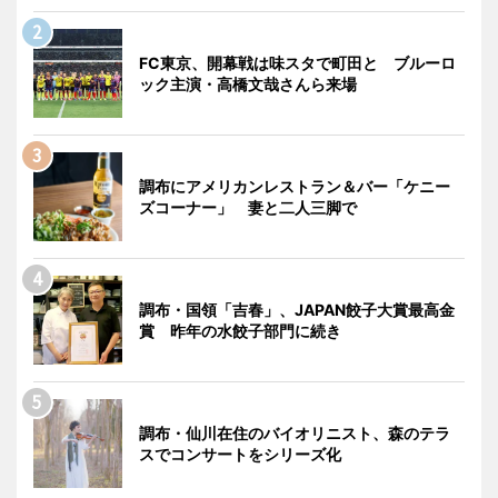
FC東京、開幕戦は味スタで町田と ブルーロ
ック主演・高橋文哉さんら来場
調布にアメリカンレストラン＆バー「ケニー
ズコーナー」 妻と二人三脚で
調布・国領「吉春」、JAPAN餃子大賞最高金
賞 昨年の水餃子部門に続き
調布・仙川在住のバイオリニスト、森のテラ
スでコンサートをシリーズ化