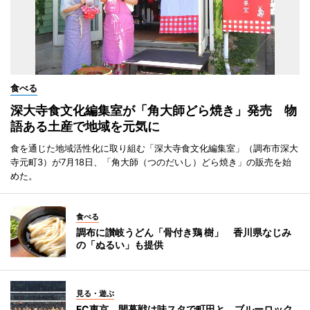
食べる
深大寺食文化編集室が「角大師どら焼き」発売 物
語ある土産で地域を元気に
食を通じた地域活性化に取り組む「深大寺食文化編集室」（調布市深大
寺元町3）が7月18日、「角大師（つのだいし）どら焼き」の販売を始
めた。
食べる
調布に讃岐うどん「骨付き鶏 樹」 香川県なじみ
の「ぬるい」も提供
見る・遊ぶ
FC東京、開幕戦は味スタで町田と ブルーロック