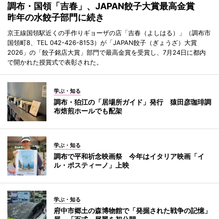
調布・国領「吉春」、JAPAN餃子大賞最高金賞
昨年の水餃子部門に続き
京王線国領駅近くの手作りギョーザの店「吉春（よしはる）」（調布市
国領町8、TEL 042-426-8153）が「JAPAN餃子（ぎょうざ）大賞
2026」の「餃子銘店大賞」部門で最高金賞を受賞し、7月24日に都内
で開かれた授賞式で表彰された。
学ぶ・知る
調布・狛江の「居場所ガイド」発行 猿田彦珈琲調
布焙煎ホールでも配架
学ぶ・知る
調布で平和祈念映画祭 今年はイタリア映画「イ
ル・ポスティーノ」上映
学ぶ・知る
府中市郷土の森博物館で「発掘された戦争の記憶」