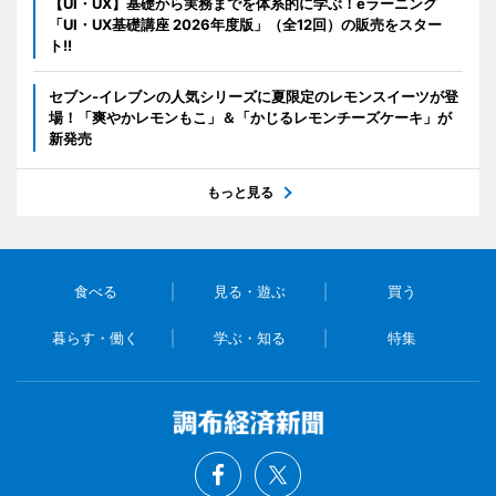
【UI・UX】基礎から実務までを体系的に学ぶ！eラーニング
「UI・UX基礎講座 2026年度版」（全12回）の販売をスター
ト!!
セブン‐イレブンの人気シリーズに夏限定のレモンスイーツが登
場！「爽やかレモンもこ」＆「かじるレモンチーズケーキ」が
新発売
もっと見る
食べる
見る・遊ぶ
買う
暮らす・働く
学ぶ・知る
特集