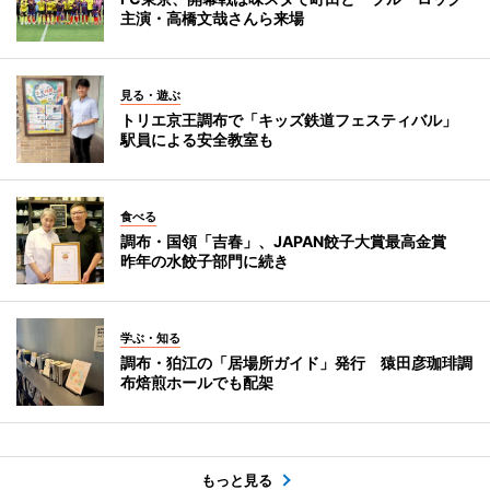
主演・高橋文哉さんら来場
見る・遊ぶ
トリエ京王調布で「キッズ鉄道フェスティバル」
駅員による安全教室も
食べる
調布・国領「吉春」、JAPAN餃子大賞最高金賞
昨年の水餃子部門に続き
学ぶ・知る
調布・狛江の「居場所ガイド」発行 猿田彦珈琲調
布焙煎ホールでも配架
もっと見る