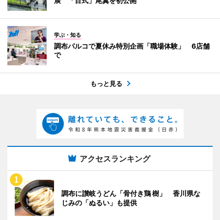
展 「百式」尾翼を初公開
学ぶ・知る
調布パルコで夏休み特別企画「職場体験」 6店舗
で
もっと見る
アクセスランキング
調布に讃岐うどん「骨付き鶏 樹」 香川県な
じみの「ぬるい」も提供