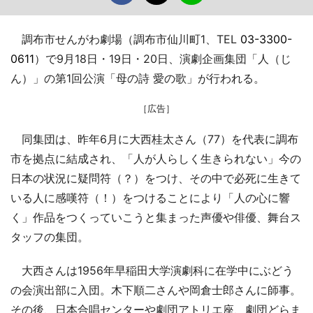
調布市せんがわ劇場（調布市仙川町1、TEL
03-3300-
0611
）で9月18日・19日・20日、演劇企画集団「人（じ
ん）」の第1回公演「母の詩 愛の歌」が行われる。
［広告］
同集団は、昨年6月に大西桂太さん（77）を代表に調布
市を拠点に結成され、「人が人らしく生きられない」今の
日本の状況に疑問符（？）をつけ、その中で必死に生きて
いる人に感嘆符（！）をつけることにより「人の心に響
く」作品をつくっていこうと集まった声優や俳優、舞台ス
タッフの集団。
大西さんは1956年早稲田大学演劇科に在学中にぶどう
の会演出部に入団。木下順二さんや岡倉士郎さんに師事。
その後、日本合唱センターや劇団アトリエ座、劇団どらま