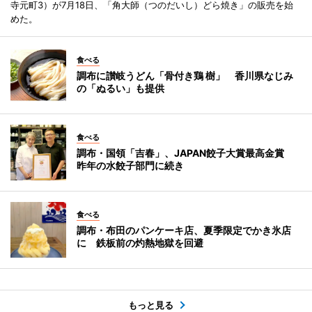
寺元町3）が7月18日、「角大師（つのだいし）どら焼き」の販売を始
めた。
食べる
調布に讃岐うどん「骨付き鶏 樹」 香川県なじみ
の「ぬるい」も提供
食べる
調布・国領「吉春」、JAPAN餃子大賞最高金賞
昨年の水餃子部門に続き
食べる
調布・布田のパンケーキ店、夏季限定でかき氷店
に 鉄板前の灼熱地獄を回避
もっと見る