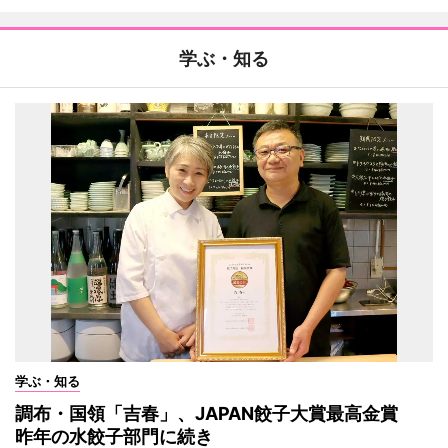
学ぶ・知る
学ぶ・知る
調布・国領「吉春」、JAPAN餃子大賞最高金賞
昨年の水餃子部門に続き