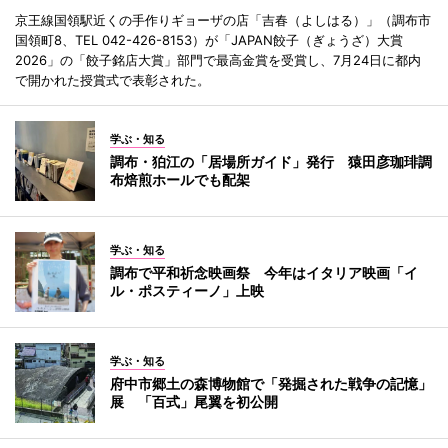
京王線国領駅近くの手作りギョーザの店「吉春（よしはる）」（調布市
国領町8、TEL 042-426-8153）が「JAPAN餃子（ぎょうざ）大賞
2026」の「餃子銘店大賞」部門で最高金賞を受賞し、7月24日に都内
で開かれた授賞式で表彰された。
学ぶ・知る
調布・狛江の「居場所ガイド」発行 猿田彦珈琲調
布焙煎ホールでも配架
学ぶ・知る
調布で平和祈念映画祭 今年はイタリア映画「イ
ル・ポスティーノ」上映
学ぶ・知る
府中市郷土の森博物館で「発掘された戦争の記憶」
展 「百式」尾翼を初公開