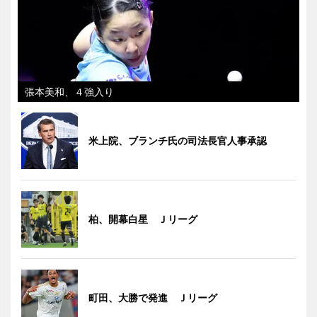
張本美和、４強入り
米上院、ブランチ氏の司法長官人事承認
柏、開幕白星 Ｊリーグ
町田、大勝で発進 Ｊリーグ