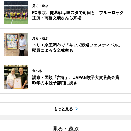
見る・遊ぶ
FC東京、開幕戦は味スタで町田と ブルーロック
主演・高橋文哉さんら来場
見る・遊ぶ
トリエ京王調布で「キッズ鉄道フェスティバル」
駅員による安全教室も
食べる
調布・国領「吉春」、JAPAN餃子大賞最高金賞
昨年の水餃子部門に続き
もっと見る
見る・遊ぶ