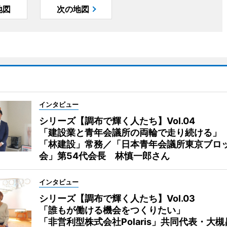
地図
次の地図
インタビュー
シリーズ【調布で輝く人たち】Vol.04
「建設業と青年会議所の両輪で走り続ける」
「林建設」常務／「日本青年会議所東京ブロ
会」第54代会長 林慎一郎さん
インタビュー
シリーズ【調布で輝く人たち】Vol.03
「誰もが働ける機会をつくりたい」
「非営利型株式会社Polaris」共同代表・大