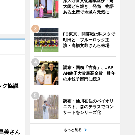
深大寺食文化編集室が「角
大師どら焼き」発売 物語
ある土産で地域を元気に
FC東京、開幕戦は味スタで
町田と ブルーロック主
演・高橋文哉さんら来場
調布・国領「吉春」、JAP
AN餃子大賞最高金賞 昨年
の水餃子部門に続き
ック協議
調布・仙川在住のバイオリ
ニスト、森のテラスでコン
サートをシリーズ化
もっと見る
槻昌美さん