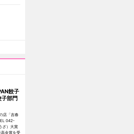
AN餃子
餃子部門
の店「吉春
 042-
ょうざ）大賞
最高金賞を受