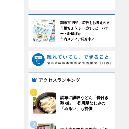
調布市でPR、広告をお考えの方
市報ちょうふ・ぱれっと・バナ
ー・SNSほか
市内メディア紹介中／
アクセスランキング
調布に讃岐うどん「骨付き
鶏 樹」 香川県なじみの
「ぬるい」も提供