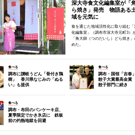
深大寺食文化編集室が「
ら焼き」発売 物語ある
域を元気に
食を通じた地域活性化に取り組む「
化編集室」（調布市深大寺元町3）が
「角大師（つのだいし）どら焼き」
めた。
食べる
食べる
調布に讃岐うどん「骨付き鶏
調布・国領「吉春」
樹」 香川県なじみの「ぬる
餃子大賞最高金賞
い」も提供
餃子部門に続き
食べる
調布・布田のパンケーキ店、
夏季限定でかき氷店に 鉄板
前の灼熱地獄を回避