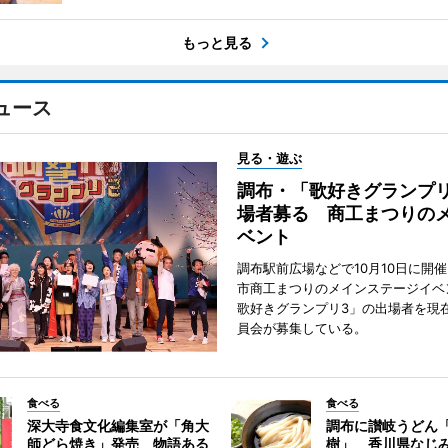
もっと見る
ュース
見る・遊ぶ
調布・「歌好きグランプリ
場者募る 商工まつりの
ベント
調布駅前広場などで10月10日に開
市商工まつりのメインステージイベ
歌好きグランプリ3」の出場者を現
員会が募集している。
食べる
食べる
深大寺食文化編集室が「角大
調布に讃岐うどん
師どら焼き」発売 物語ある
樹」 香川県なじ