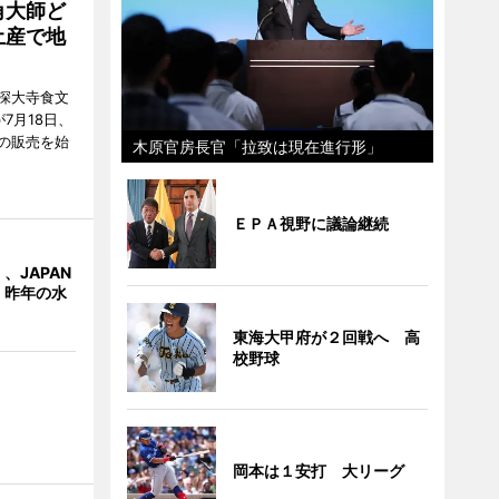
角大師ど
土産で地
深大寺食文
7月18日、
の販売を始
木原官房長官「拉致は現在進行形」
ＥＰＡ視野に議論継続
、JAPAN
 昨年の水
東海大甲府が２回戦へ 高
校野球
岡本は１安打 大リーグ