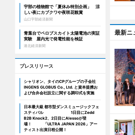
宇部の植物館で「夏休み特別企画」 涼
しい夜にカブクワや夜咲花観賞
山口宇部経済新聞
最新ニ
青葉台でペロブスカイト太陽電池の実証
実験 屋内光で発電性能を検証
港北経済新聞
プレスリリース
シャリオン、タイのCPグループの子会社
INGENS GLOBUS Co., Ltd. と資本提携お
よび合弁会社設立に関する調印式を実施
日本最大級 都市型ダンスミュージックフェ
スティバル 1日目にZedd
B2B Knock2、2日目にAlessoが登
場！ 「ULTRA JAPAN 2026」アー
ティスト出演日程公開！