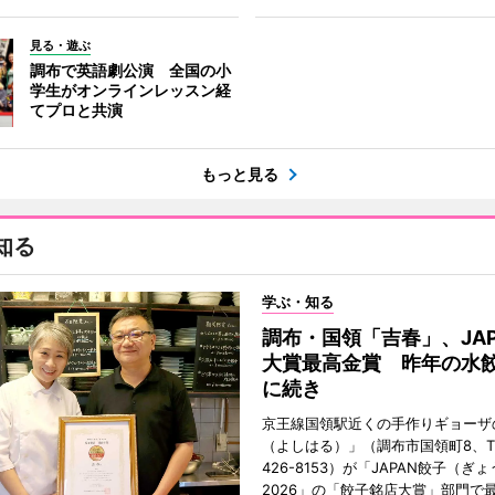
見る・遊ぶ
調布で英語劇公演 全国の小
学生がオンラインレッスン経
てプロと共演
もっと見る
知る
学ぶ・知る
調布・国領「吉春」、JAP
大賞最高金賞 昨年の水
に続き
京王線国領駅近くの手作りギョーザ
（よしはる）」（調布市国領町8、TEL
426-8153）が「JAPAN餃子（ぎ
2026」の「餃子銘店大賞」部門で