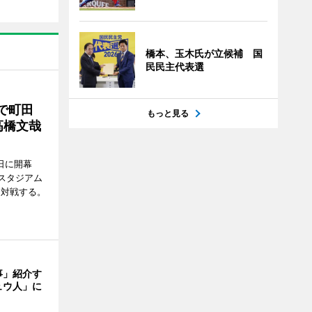
橋本、玉木氏が立候補 国
民民主代表選
で町田
もっと見る
高橋文哉
7日に開幕
スタジアム
と対戦する。
事」紹介す
ュウ人」に