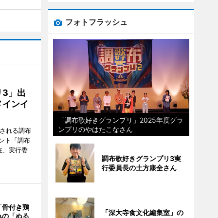
フォトフラッシュ
3」出
メインイ
「調布歌好きグランプリ」2025年度グラ
ンプリのやはたこなさん
催される調布
ント「調布
在、実行委
調布歌好きグランプリ3実
行委員長の土方康全さん
「骨付き鶏
「深大寺食文化編集室」の
みの「ぬる