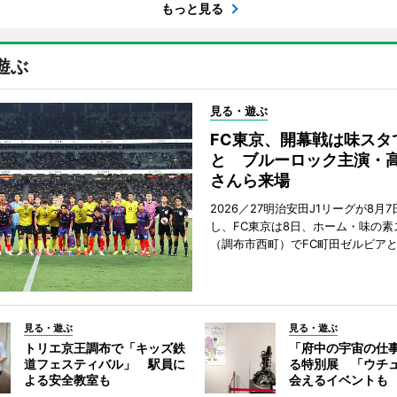
もっと見る
遊ぶ
見る・遊ぶ
FC東京、開幕戦は味スタ
と ブルーロック主演・
さんら来場
2026／27明治安田J1リーグが8月
し、FC東京は8日、ホーム・味の素
（調布市西町）でFC町田ゼルビア
見る・遊ぶ
見る・遊ぶ
トリエ京王調布で「キッズ鉄
「府中の宇宙の仕
道フェスティバル」 駅員に
る特別展 「ウチ
よる安全教室も
会えるイベントも