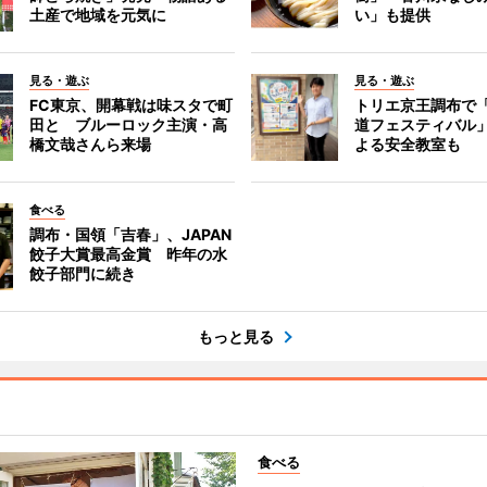
土産で地域を元気に
い」も提供
見る・遊ぶ
見る・遊ぶ
FC東京、開幕戦は味スタで町
トリエ京王調布で
田と ブルーロック主演・高
道フェスティバル
橋文哉さんら来場
よる安全教室も
食べる
調布・国領「吉春」、JAPAN
餃子大賞最高金賞 昨年の水
餃子部門に続き
もっと見る
食べる