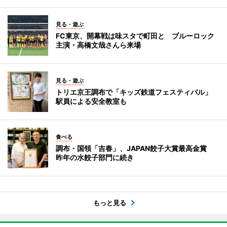
見る・遊ぶ
FC東京、開幕戦は味スタで町田と ブルーロック
主演・高橋文哉さんら来場
見る・遊ぶ
トリエ京王調布で「キッズ鉄道フェスティバル」
駅員による安全教室も
食べる
調布・国領「吉春」、JAPAN餃子大賞最高金賞
昨年の水餃子部門に続き
もっと見る