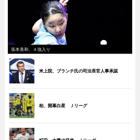
張本美和、４強入り
米上院、ブランチ氏の司法長官人事承認
柏、開幕白星 Ｊリーグ