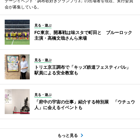
テージイベント「調布歌好きグランプリ3」の出場者を現在、実行委員
会が募集している。
見る・遊ぶ
FC東京、開幕戦は味スタで町田と ブルーロック
主演・高橋文哉さんら来場
見る・遊ぶ
トリエ京王調布で「キッズ鉄道フェスティバル」
駅員による安全教室も
見る・遊ぶ
「府中の宇宙の仕事」紹介する特別展 「ウチュウ
人」に会えるイベントも
もっと見る