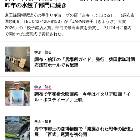
昨年の水餃子部門に続き
京王線国領駅近くの手作りギョーザの店「吉春（よしはる）」（調布市
国領町8、TEL 042-426-8153）が「JAPAN餃子（ぎょうざ）大賞
2026」の「餃子銘店大賞」部門で最高金賞を受賞し、7月24日に都内
で開かれた授賞式で表彰された。
学ぶ・知る
調布・狛江の「居場所ガイド」発行 猿田彦珈琲調
布焙煎ホールでも配架
学ぶ・知る
調布で平和祈念映画祭 今年はイタリア映画「イ
ル・ポスティーノ」上映
学ぶ・知る
府中市郷土の森博物館で「発掘された戦争の記憶」
展 「百式」尾翼を初公開