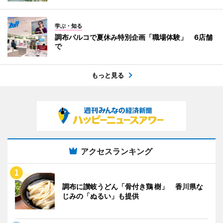
学ぶ・知る
調布パルコで夏休み特別企画「職場体験」 6店舗
で
もっと見る
アクセスランキング
調布に讃岐うどん「骨付き鶏 樹」 香川県な
じみの「ぬるい」も提供