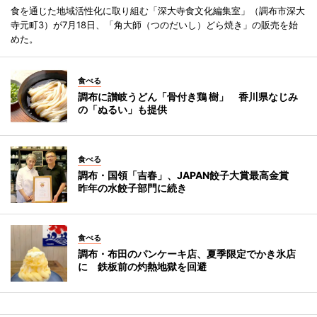
食を通じた地域活性化に取り組む「深大寺食文化編集室」（調布市深大
寺元町3）が7月18日、「角大師（つのだいし）どら焼き」の販売を始
めた。
食べる
調布に讃岐うどん「骨付き鶏 樹」 香川県なじみ
の「ぬるい」も提供
食べる
調布・国領「吉春」、JAPAN餃子大賞最高金賞
昨年の水餃子部門に続き
食べる
調布・布田のパンケーキ店、夏季限定でかき氷店
に 鉄板前の灼熱地獄を回避