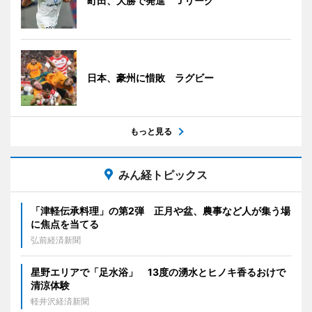
町田、大勝で発進 Ｊリーグ
日本、豪州に惜敗 ラグビー
もっと見る
みん経トピックス
「津軽伝承料理」の第2弾 正月や盆、農事など人が集う場
に焦点を当てる
弘前経済新聞
星野エリアで「足水浴」 13度の湧水とヒノキ香るおけで
清涼体験
軽井沢経済新聞