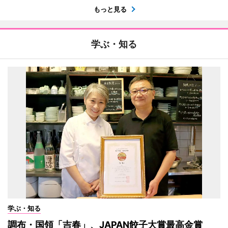
もっと見る
学ぶ・知る
学ぶ・知る
調布・国領「吉春」、JAPAN餃子大賞最高金賞