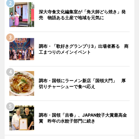
深大寺食文化編集室が「角大師どら焼き」発
売 物語ある土産で地域を元気に
調布・「歌好きグランプリ3」出場者募る 商
工まつりのメインイベント
調布・国領にラーメン新店「国領大門」 厚
切りチャーシューで食べ応え
調布・国領「吉春」、JAPAN餃子大賞最高金
賞 昨年の水餃子部門に続き